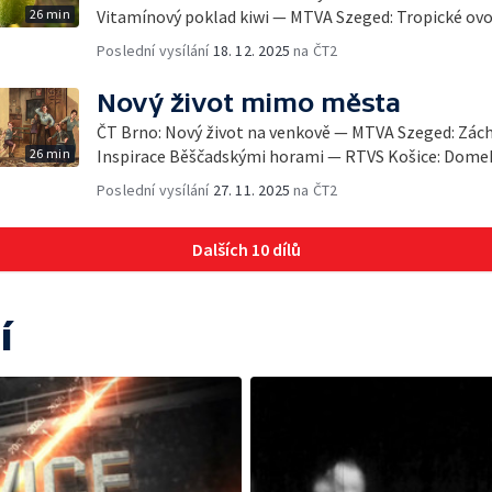
26 min
Vitamínový poklad kiwi — MTVA Szeged: Tropické ovo
Poslední vysílání
18. 12. 2025
na ČT2
Nový život mimo města
ČT Brno: Nový život na venkově — MTVA Szeged: Zác
26 min
Inspirace Běščadskými horami — RTVS Košice: Domek
Poslední vysílání
27. 11. 2025
na ČT2
Dalších 10 dílů
í