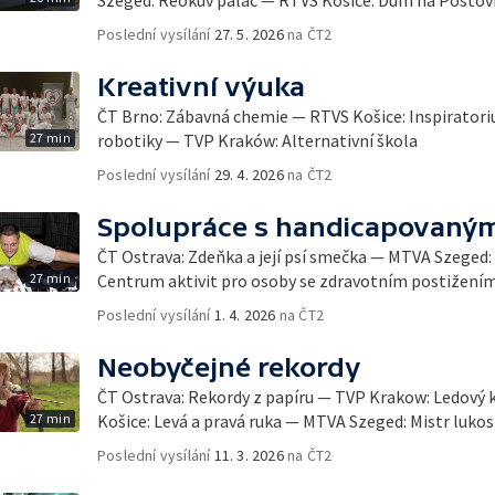
Poslední vysílání
27. 5. 2026
na ČT2
Kreativní výuka
ČT Brno: Zábavná chemie — RTVS Košice: Inspirator
27 min
robotiky — TVP Kraków: Alternativní škola
Poslední vysílání
29. 4. 2026
na ČT2
Spolupráce s handicapovaným
ČT Ostrava: Zdeňka a její psí smečka — MTVA Szeged
27 min
Centrum aktivit pro osoby se zdravotním postižením
Poslední vysílání
1. 4. 2026
na ČT2
Neobyčejné rekordy
ČT Ostrava: Rekordy z papíru — TVP Krakow: Ledový 
27 min
Košice: Levá a pravá ruka — MTVA Szeged: Mistr lukos
Poslední vysílání
11. 3. 2026
na ČT2