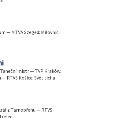
ium — MTVA Szeged: Milovníci
i
: Taneční mistr — TVP Kraków:
 — RTVS Košice: Svět ticha
král z Tarnobřehu — RTVS
třelec