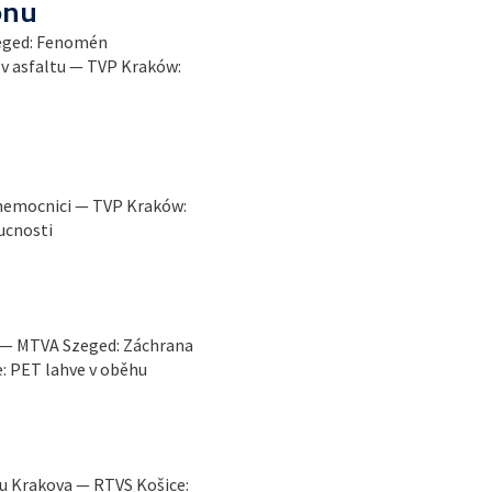
onu
zeged: Fenomén
v asfaltu — TVP Kraków:
i
 nemocnici — TVP Kraków:
ucnosti
 — MTVA Szeged: Záchrana
: PET lahve v oběhu
 u Krakova — RTVS Košice: