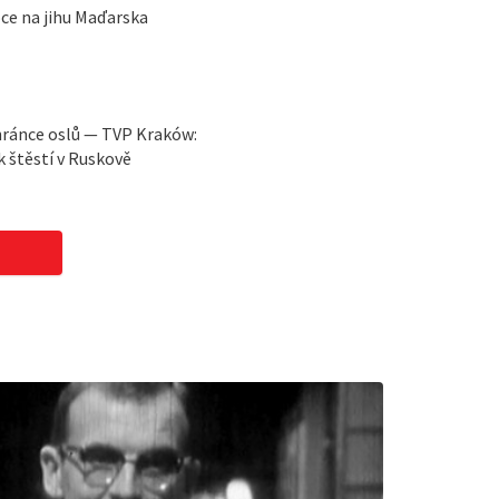
ce na jihu Maďarska
hránce oslů — TVP Kraków:
 štěstí v Ruskově