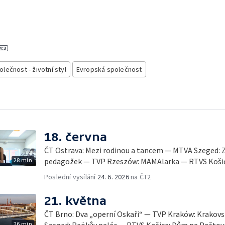
olečnost - životní styl
Evropská společnost
18. června
ČT Ostrava: Mezi rodinou a tancem — MTVA Szeged: Z
28 min
pedagožek — TVP Rzeszów: MAMAlarka — RTVS Košice: 
Poslední vysílání
24. 6. 2026
na ČT2
21. května
ČT Brno: Dva „operní Oskaři“ — TVP Kraków: Krakovs
26 min
Szeged: Reökův palác — RTVS Košice: Dům na Poštov