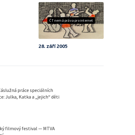
ČT nemá práva pro internet
28. září 2005
áslužná práce speciálních
Julka, Katka a „jejich“ děti
ký filmový festival — MTVA
ní