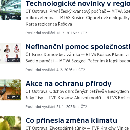
Technologické novinky v regi
ČT Ostrava: První český kvantový počítač — MTVA S
26 min
mikrozelenina — RTVS Košice: Cigaretové nedopalky 
Karta rezidenta Řešova
Poslední vysílání
18. 2. 2026
na ČT2
Nefinanční pomoc společnost
ČT Brno: Domov bez zámku — RTVS Košice: Klauni v
26 min
Světlo paměti — MTVA Szeged: Pečením k lepší budo
Poslední vysílání
4. 2. 2026
na ČT2
Akce na ochranu přírody
ČT Ostrava: Odchov ohrožených tetřevů v Beskydech
26 min
řeky Tisy — TVP Kraków: Aktivní modří — RTVS Košice
Poslední vysílání
21. 1. 2026
na ČT2
Co přinesla změna klimatu
ČT Ostrava: Životodárné tůňky — TVP Kraków: Vinice