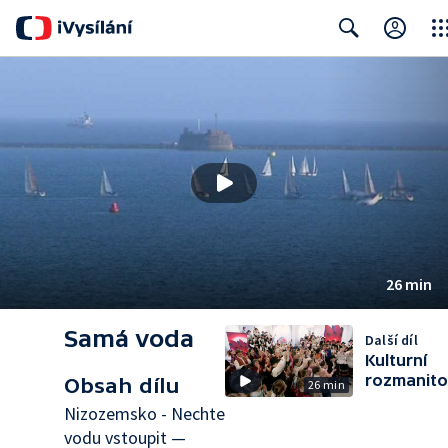
Clos
Search
26 min
Samá voda
Další díl
Kulturní
rozmanito
Obsah dílu
26 min
Nizozemsko - Nechte
vodu vstoupit —