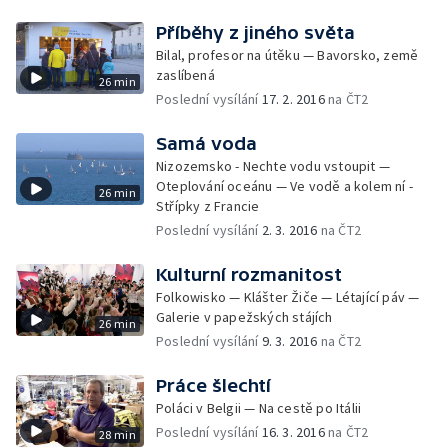
Příběhy z jiného světa
Bilal, profesor na útěku — Bavorsko, země
zaslíbená
26 min
Poslední vysílání
17. 2. 2016
na ČT2
Samá voda
Nizozemsko - Nechte vodu vstoupit —
Oteplování oceánu — Ve vodě a kolem ní -
26 min
Střípky z Francie
Poslední vysílání
2. 3. 2016
na ČT2
Kulturní rozmanitost
Folkowisko — Klášter Žiče — Létající páv —
Galerie v papežských stájích
26 min
Poslední vysílání
9. 3. 2016
na ČT2
Práce šlechtí
Poláci v Belgii — Na cestě po Itálii
Poslední vysílání
16. 3. 2016
na ČT2
28 min