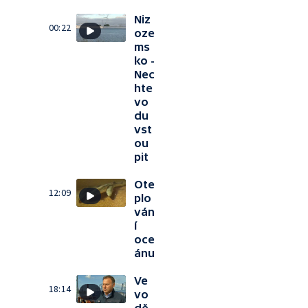
Niz
00:22
oze
ms
ko -
Nec
hte
vo
du
vst
ou
pit
Ote
12:09
plo
ván
í
oce
ánu
Ve
18:14
vo