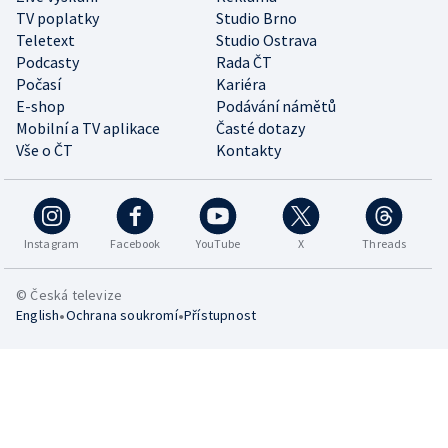
TV poplatky
Studio Brno
Teletext
Studio Ostrava
Podcasty
Rada ČT
Počasí
Kariéra
E-shop
Podávání námětů
Mobilní a TV aplikace
Časté dotazy
Vše o ČT
Kontakty
Instagram
Facebook
YouTube
X
Threads
© Česká televize
•
•
English
Ochrana soukromí
Přístupnost