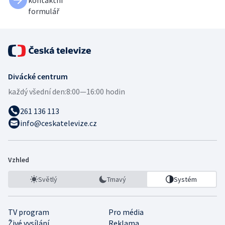
kontaktní
formulář
Divácké centrum
každý všední den:
8:00—16:00 hodin
261 136 113
info@ceskatelevize.cz
Vzhled
Světlý
Tmavý
Systém
TV program
Pro média
Živé vysílání
Reklama