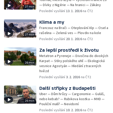
— Dívky z Nigérie — Na hranici — Zákány
27 min
Poslední vysílání
13. 1. 2016
na ČT2
Klima a my
Francouz na Brači — Oteplování Alp — Osel a
rašelina — Zelená ves — Plovdiv na kole
27 min
Poslední vysílání
20. 1. 2016
na ČT2
Za lepší prostředí k životu
Metatron a Pyreneje — Divočina do divokých
Karpat — Stíny polského uhlí — Ekologická
26 min
vesnice Agostyán — Hledání ztracených
hvězd
Poslední vysílání
3. 2. 2016
na ČT2
Další střípky z Budapešti
Uber — Dům hrůzy — Cargonomie — Guláš,
nebo kebab? — Rubikova kostka — MHD —
26 min
Pouliční malíř — Nevidomí
Poslední vysílání
10. 2. 2016
na ČT2