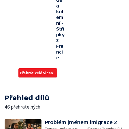
dě
a
kol
em
ní -
Stří
pky
z
Fra
nci
e
Přehrát celé video
Přehled dílů
46 přehratelných
Problém jménem imigrace 2
Tournai, město azylu — Východní hranice EU