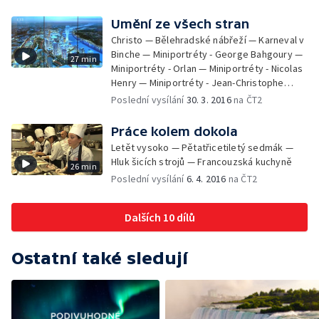
Umění ze všech stran
Christo — Bělehradské nábřeží — Karneval v
Binche — Miniportréty - George Bahgoury —
27 min
Miniportréty - Orlan — Miniportréty - Nicolas
Henry — Miniportréty - Jean-Christophe
Averty — Miniportréty - Lil Tai Z
Poslední vysílání
30. 3. 2016
na ČT2
Práce kolem dokola
Letět vysoko — Pětatřicetiletý sedmák —
Hluk šicích strojů — Francouzská kuchyně
26 min
Poslední vysílání
6. 4. 2016
na ČT2
Dalších 10 dílů
Ostatní také sledují