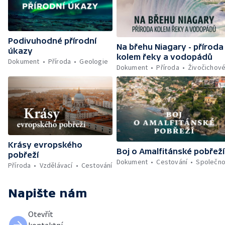
Podivuhodné přírodní
Na břehu Niagary - příroda
úkazy
kolem řeky a vodopádů
Dokument
Příroda
Geologie
Dokument
Příroda
Živočichov
Krásy evropského
Boj o Amalfitánské pobřeží
pobřeží
Dokument
Cestování
Společno
Příroda
Vzdělávací
Cestování
Napište nám
Otevřít