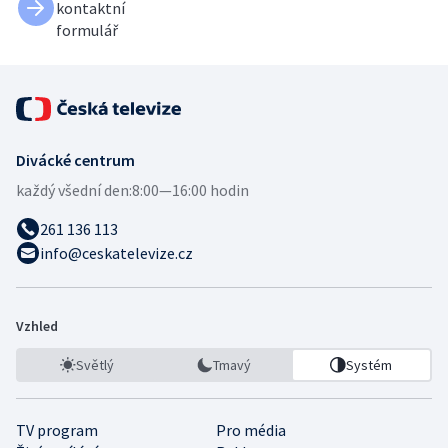
kontaktní
formulář
Divácké centrum
každý všední den:
8:00—16:00 hodin
261 136 113
info@ceskatelevize.cz
Vzhled
Světlý
Tmavý
Systém
TV program
Pro média