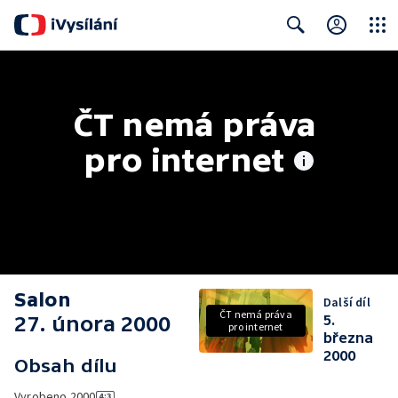
Close
Search
ČT nemá práva 
pro internet
Salon
Další díl
ČT nemá práva
27. února 2000
5.
pro internet
března
2000
Obsah dílu
Vyrobeno
2000