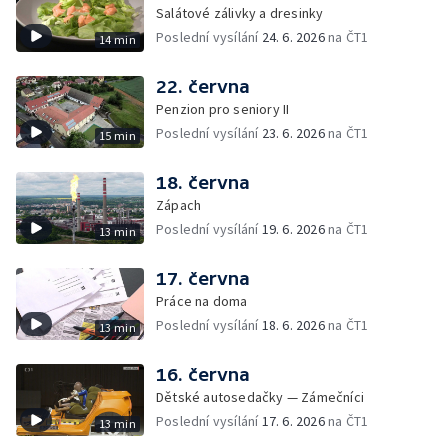
Salátové zálivky a dresinky
Poslední vysílání
24. 6. 2026
na ČT1
14 min
22. června
Penzion pro seniory II
Poslední vysílání
23. 6. 2026
na ČT1
15 min
18. června
Zápach
Poslední vysílání
19. 6. 2026
na ČT1
13 min
17. června
Práce na doma
Poslední vysílání
18. 6. 2026
na ČT1
13 min
16. června
Dětské autosedačky — Zámečníci
Poslední vysílání
17. 6. 2026
na ČT1
13 min