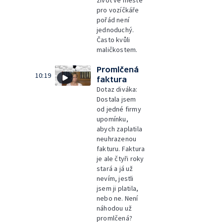
život ve městě
pro vozíčkáře
pořád není
jednoduchý.
Často kvůli
maličkostem.
Promlčená
10:19
faktura
Dotaz diváka:
Dostala jsem
od jedné firmy
upomínku,
abych zaplatila
neuhrazenou
fakturu. Faktura
je ale čtyři roky
stará a já už
nevím, jestli
jsem ji platila,
nebo ne. Není
náhodou už
promlčená?