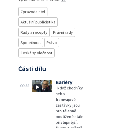
Zpravodajství
Aktuální publicistika
Rady a recepty
Právní rady
Společnost
Právo
Česká společnost
Části dílu
Bariéry
00:38
I když chodníky
nebo
tramvajové
zastávky jsou
pro tělesně
postižené stále
přístupnější,