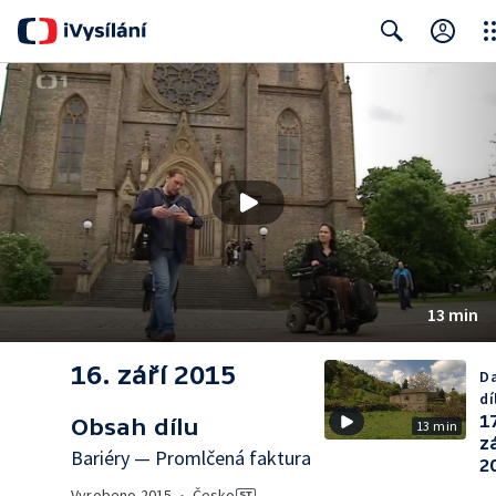
Clo
Search
13 min
16. září 2015
Da
dí
1
Obsah dílu
13 min
z
Bariéry — Promlčená faktura
2
Vyrobeno
2015
•
Česko