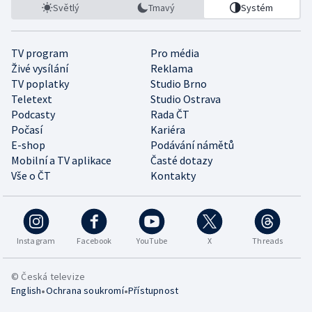
Světlý
Tmavý
Systém
TV program
Pro média
Živé vysílání
Reklama
TV poplatky
Studio Brno
Teletext
Studio Ostrava
Podcasty
Rada ČT
Počasí
Kariéra
E-shop
Podávání námětů
Mobilní a TV aplikace
Časté dotazy
Vše o ČT
Kontakty
Instagram
Facebook
YouTube
X
Threads
© Česká televize
•
•
English
Ochrana soukromí
Přístupnost