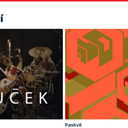
í
Paskvil