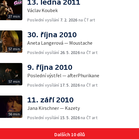
13. ledna 2011
Václav Koubek
27 min
Poslední vysílání
7. 2. 2026
na ČT art
30. října 2010
Aneta Langerová — Moustache
57 min
Poslední vysílání
26. 5. 2026
na ČT art
9. října 2010
Poslední výstřel — afterPhurikane
57 min
Poslední vysílání
17. 5. 2026
na ČT art
11. září 2010
Jana Kirschner — Kazety
56 min
Poslední vysílání
15. 5. 2026
na ČT art
Dalších 10 dílů