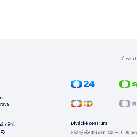
Česká t
no
trava
Divácké centrum
námětů
azy
každý všední den:
8:00—16:00 ho