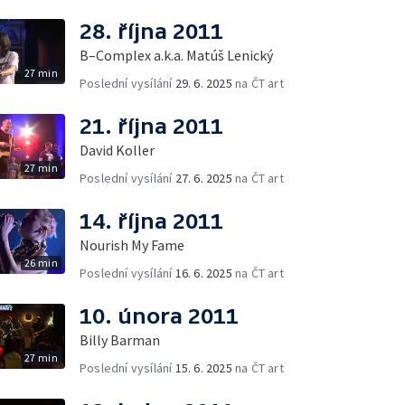
28. října 2011
B–Complex a.k.a. Matúš Lenický
27 min
Poslední vysílání
29. 6. 2025
na ČT art
21. října 2011
David Koller
27 min
Poslední vysílání
27. 6. 2025
na ČT art
14. října 2011
Nourish My Fame
26 min
Poslední vysílání
16. 6. 2025
na ČT art
10. února 2011
Billy Barman
27 min
Poslední vysílání
15. 6. 2025
na ČT art