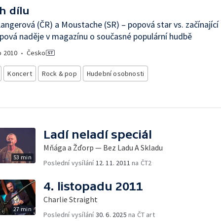
h dílu
angerová (ČR) a Moustache (SR) – popová star vs. začínající
pová naděje v magazínu o současné populární hudbě
o
2010
•
Česko
Koncert
Rock & pop
Hudební osobnosti
Ladí neladí speciál
Mňága a Žďorp — Bez Ladu A Skladu
53 min
Poslední vysílání
12. 11. 2011
na ČT2
4. listopadu 2011
Charlie Straight
27 min
Poslední vysílání
30. 6. 2025
na ČT art