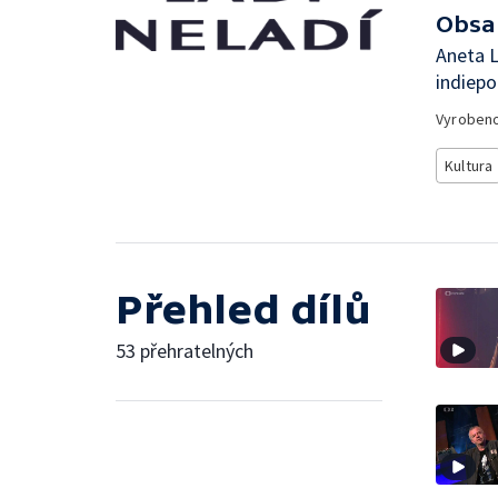
Obsa
Aneta L
indiepo
Vyroben
Kultura
Přehled dílů
53 přehratelných