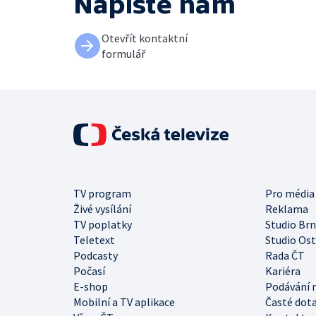
Napište nám
Otevřít kontaktní
formulář
TV program
Pro média
Živé vysílání
Reklama
TV poplatky
Studio Br
Teletext
Studio Os
Podcasty
Rada ČT
Počasí
Kariéra
E-shop
Podávání 
Mobilní a TV aplikace
Časté dot