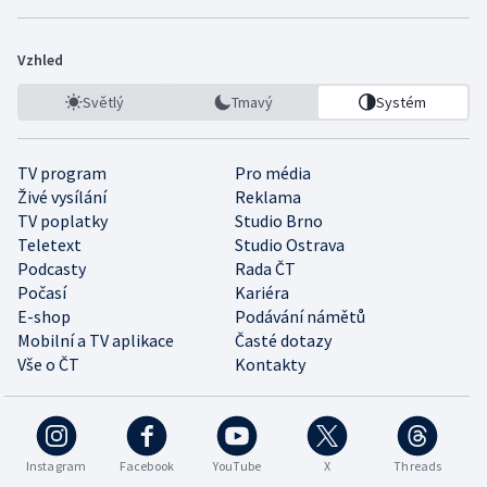
Vzhled
Světlý
Tmavý
Systém
TV program
Pro média
Živé vysílání
Reklama
TV poplatky
Studio Brno
Teletext
Studio Ostrava
Podcasty
Rada ČT
Počasí
Kariéra
E-shop
Podávání námětů
Mobilní a TV aplikace
Časté dotazy
Vše o ČT
Kontakty
Instagram
Facebook
YouTube
X
Threads