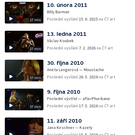
10. února 2011
Billy Barman
Poslední vysílání
15. 6. 2025
na ČT art
27 min
13. ledna 2011
Václav Koubek
Poslední vysílání
7. 2. 2026
na ČT art
27 min
30. října 2010
Aneta Langerová — Moustache
Poslední vysílání
26. 5. 2026
na ČT art
57 min
9. října 2010
Poslední výstřel — afterPhurikane
Poslední vysílání
17. 5. 2026
na ČT art
57 min
11. září 2010
Jana Kirschner — Kazety
Poslední vysílání
15. 5. 2026
na ČT art