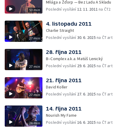
Mňága a Žďorp — Bez Ladu A Skladu
Poslední vysílání
12. 11. 2011
na ČT2
53 min
4. listopadu 2011
Charlie Straight
Poslední vysílání
30. 6. 2025
na ČT art
27 min
28. října 2011
B–Complex a.k.a. Matúš Lenický
Poslední vysílání
29. 6. 2025
na ČT art
27 min
21. října 2011
David Koller
Poslední vysílání
27. 6. 2025
na ČT art
27 min
14. října 2011
Nourish My Fame
Poslední vysílání
16. 6. 2025
na ČT art
26 min