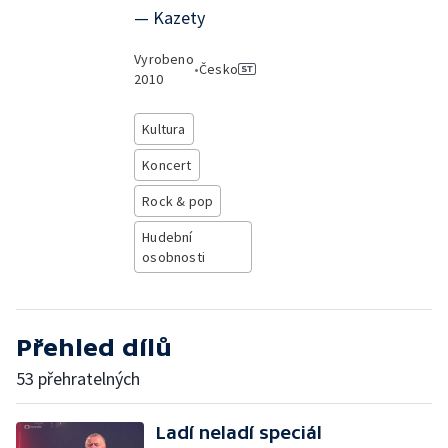
— Kazety
Vyrobeno
•
Česko
2010
Kultura
Koncert
Rock & pop
Hudební
osobnosti
Přehled dílů
53 přehratelných
Ladí neladí speciál