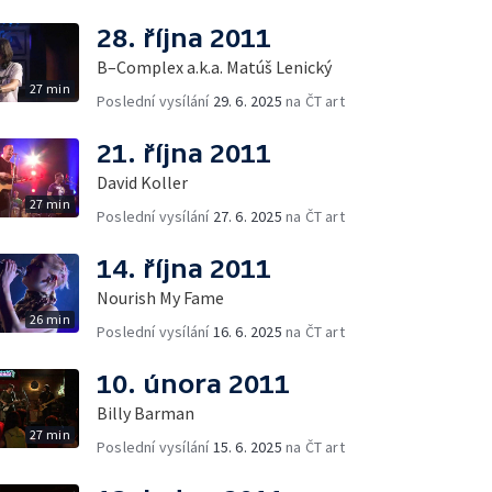
28. října 2011
B–Complex a.k.a. Matúš Lenický
27 min
Poslední vysílání
29. 6. 2025
na ČT art
21. října 2011
David Koller
27 min
Poslední vysílání
27. 6. 2025
na ČT art
14. října 2011
Nourish My Fame
26 min
Poslední vysílání
16. 6. 2025
na ČT art
10. února 2011
Billy Barman
27 min
Poslední vysílání
15. 6. 2025
na ČT art