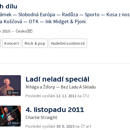
h dílu
 zámek — Slobodná Európa — Radůza — Sporto — Kosa z no
na Koščová — OTK — Ink Midget & Pjoni.
o
2010
•
Česko
Koncert
Rock & pop
Hudební osobnosti
Ladí neladí speciál
Mňága a Žďorp — Bez Ladu A Skladu
53 min
Poslední vysílání
12. 11. 2011
na ČT2
4. listopadu 2011
Charlie Straight
27 min
Poslední vysílání
30. 6. 2025
na ČT art