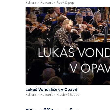
Kultura
Koncert
Rock & pop
Lukáš Vondráček v Opavě
Kultura
Koncert
Klasická hudba