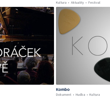
Kultura
Aktuality
Festival
Kombo
Dokument
Hudba
Kultura