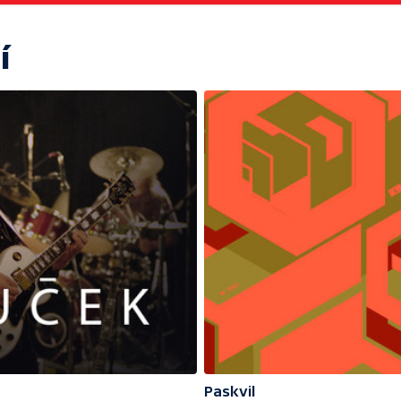
í
Paskvil