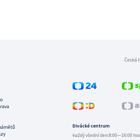
Česká t
no
trava
Divácké centrum
námětů
azy
každý všední den:
8:00—16:00 ho