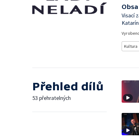
Obsa
Visací
Katarí
Vyroben
Kultura
Přehled dílů
53 přehratelných