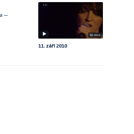
sa —
56 min
11. září 2010