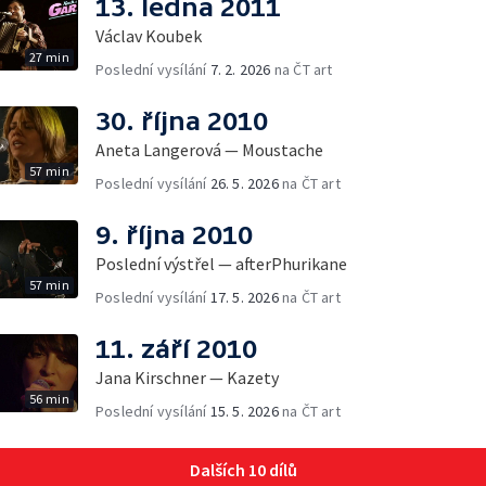
13. ledna 2011
Václav Koubek
27 min
Poslední vysílání
7. 2. 2026
na ČT art
30. října 2010
Aneta Langerová — Moustache
57 min
Poslední vysílání
26. 5. 2026
na ČT art
9. října 2010
Poslední výstřel — afterPhurikane
57 min
Poslední vysílání
17. 5. 2026
na ČT art
11. září 2010
Jana Kirschner — Kazety
56 min
Poslední vysílání
15. 5. 2026
na ČT art
Dalších 10 dílů