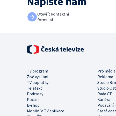
Napište nám
Otevřít kontaktní
formulář
TV program
Pro média
Živé vysílání
Reklama
TV poplatky
Studio Br
Teletext
Studio Os
Podcasty
Rada ČT
Počasí
Kariéra
E-shop
Podávání 
Mobilní a TV aplikace
Časté dot