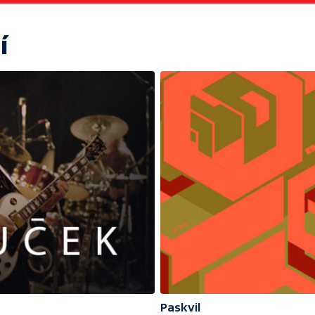
í
Paskvil