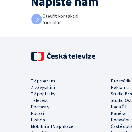
Napište nám
Otevřít kontaktní
formulář
TV program
Pro média
Živé vysílání
Reklama
TV poplatky
Studio Br
Teletext
Studio Os
Podcasty
Rada ČT
Počasí
Kariéra
E-shop
Podávání 
Mobilní a TV aplikace
Časté dot