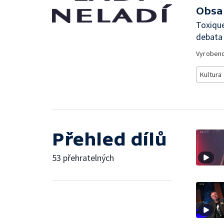
Obsa
Toxique
debata 
Vyroben
Kultura
Přehled dílů
53 přehratelných