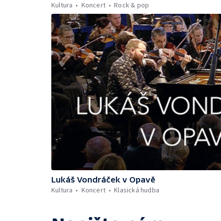
Kultura
Koncert
Rock & pop
Lukáš Vondráček v Opavě
Kultura
Koncert
Klasická hudba