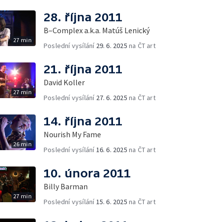
28. října 2011
B–Complex a.k.a. Matúš Lenický
27 min
Poslední vysílání
29. 6. 2025
na ČT art
21. října 2011
David Koller
27 min
Poslední vysílání
27. 6. 2025
na ČT art
14. října 2011
Nourish My Fame
26 min
Poslední vysílání
16. 6. 2025
na ČT art
10. února 2011
Billy Barman
27 min
Poslední vysílání
15. 6. 2025
na ČT art