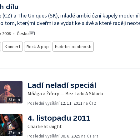
h dílu
 (CZ) a The Uniques (SK), mladé ambiciózní kapely moderníh
o tom, kterými dveřmi se vydat ke slávě a které raději neote
o
2008
•
Česko
Koncert
Rock & pop
Hudební osobnosti
Ladí neladí speciál
Mňága a Žďorp — Bez Ladu A Skladu
53 min
Poslední vysílání
12. 11. 2011
na ČT2
4. listopadu 2011
Charlie Straight
27 min
Poslední vysílání
30. 6. 2025
na ČT art