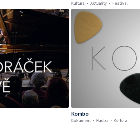
Kultura
Aktuality
Festival
Kombo
Dokument
Hudba
Kultura