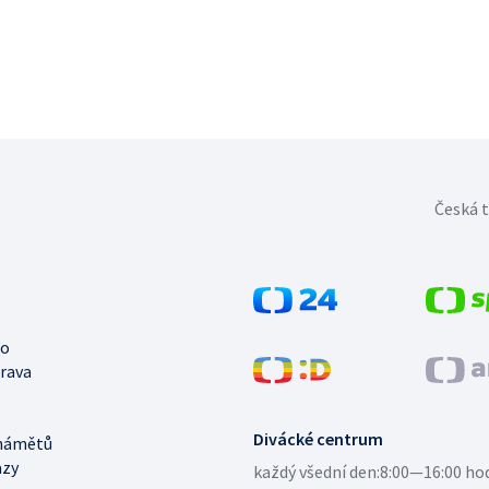
Česká t
no
trava
Divácké centrum
námětů
azy
každý všední den:
8:00—16:00 ho