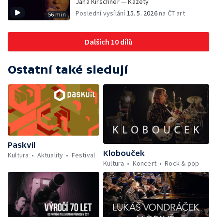
Jana Kirschner — Kazety
Poslední vysílání
15. 5. 2026
na ČT art
56 min
Dalších 10 dílů
Ostatní také sledují
Paskvil
Klobouček
Kultura
Aktuality
Festival
Kultura
Koncert
Rock & pop