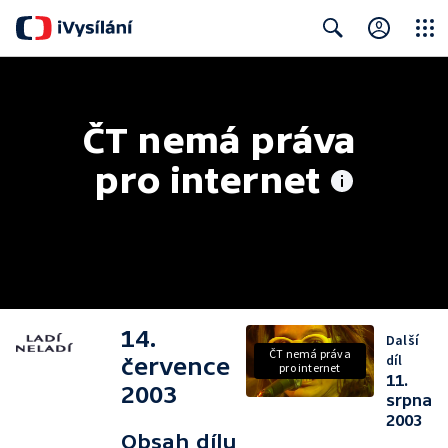
Close
Search
ČT nemá práva 
pro internet
14.
Další
ČT nemá práva
díl
července
pro internet
11.
2003
srpna
2003
Obsah dílu