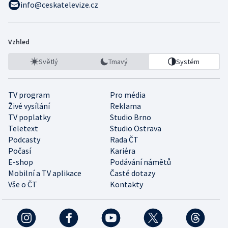
info@ceskatelevize.cz
Vzhled
Světlý
Tmavý
Systém
TV program
Pro média
Živé vysílání
Reklama
TV poplatky
Studio Brno
Teletext
Studio Ostrava
Podcasty
Rada ČT
Počasí
Kariéra
E-shop
Podávání námětů
Mobilní a TV aplikace
Časté dotazy
Vše o ČT
Kontakty