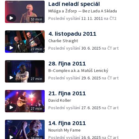
Ladí neladí speciál
Mňága a Žďorp — Bez Ladu A Skladu
Poslední vysílání
12. 11. 2011
na ČT2
53 min
4. listopadu 2011
Charlie Straight
Poslední vysílání
30. 6. 2025
na ČT art
27 min
28. října 2011
B–Complex a.k.a. Matúš Lenický
Poslední vysílání
29. 6. 2025
na ČT art
27 min
21. října 2011
David Koller
Poslední vysílání
27. 6. 2025
na ČT art
27 min
14. října 2011
Nourish My Fame
Poslední vysílání
16. 6. 2025
na ČT art
26 min