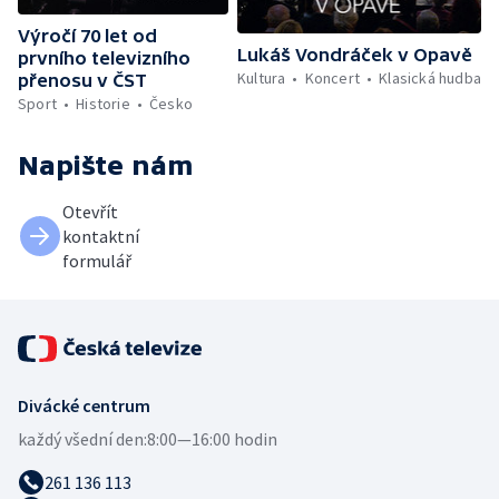
Výročí 70 let od
Lukáš Vondráček v Opavě
prvního televizního
Kultura
Koncert
Klasická hudba
přenosu v ČST
Sport
Historie
Česko
Napište nám
Otevřít
kontaktní
formulář
Divácké centrum
každý všední den:
8:00—16:00 hodin
261 136 113