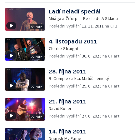
Ladí neladí speciál
Mňága a Žďorp — Bez Ladu A Skladu
Poslední vysílání
12. 11. 2011
na ČT2
53 min
4. listopadu 2011
Charlie Straight
Poslední vysílání
30. 6. 2025
na ČT art
27 min
28. října 2011
B–Complex a.k.a. Matúš Lenický
Poslední vysílání
29. 6. 2025
na ČT art
27 min
21. října 2011
David Koller
Poslední vysílání
27. 6. 2025
na ČT art
27 min
14. října 2011
Nourish My Fame