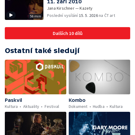
11. září 2010
Jana Kirschner — Kazety
Poslední vysílání
15. 5. 2026
na ČT art
56 min
Dalších 10 dílů
Ostatní také sledují
Paskvil
Kombo
Kultura
Aktuality
Festival
Dokument
Hudba
Kultura