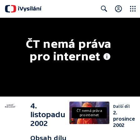
Close
Search
ČT nemá práva 
pro internet
4.
Další díl
ČT nemá práva
2.
listopadu
pro internet
prosince
2002
2002
Obsah dílu