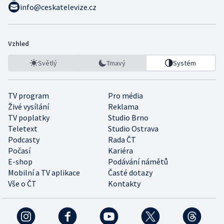
info@ceskatelevize.cz
Vzhled
Světlý
Tmavý
Systém
TV program
Pro média
Živé vysílání
Reklama
TV poplatky
Studio Brno
Teletext
Studio Ostrava
Podcasty
Rada ČT
Počasí
Kariéra
E-shop
Podávání námětů
Mobilní a TV aplikace
Časté dotazy
Vše o ČT
Kontakty