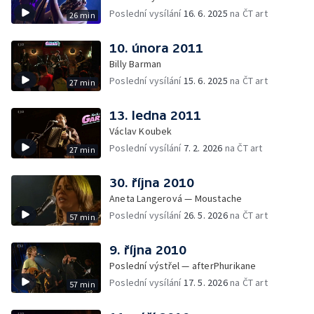
Poslední vysílání
16. 6. 2025
na ČT art
26 min
10. února 2011
Billy Barman
Poslední vysílání
15. 6. 2025
na ČT art
27 min
13. ledna 2011
Václav Koubek
Poslední vysílání
7. 2. 2026
na ČT art
27 min
30. října 2010
Aneta Langerová — Moustache
Poslední vysílání
26. 5. 2026
na ČT art
57 min
9. října 2010
Poslední výstřel — afterPhurikane
Poslední vysílání
17. 5. 2026
na ČT art
57 min