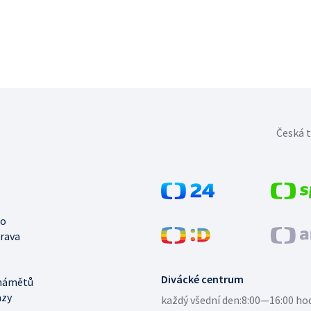
Česká t
no
trava
Divácké centrum
námětů
azy
každý všední den:
8:00—16:00 ho