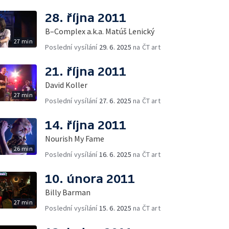
28. října 2011
B–Complex a.k.a. Matúš Lenický
27 min
Poslední vysílání
29. 6. 2025
na ČT art
21. října 2011
David Koller
27 min
Poslední vysílání
27. 6. 2025
na ČT art
14. října 2011
Nourish My Fame
26 min
Poslední vysílání
16. 6. 2025
na ČT art
10. února 2011
Billy Barman
27 min
Poslední vysílání
15. 6. 2025
na ČT art