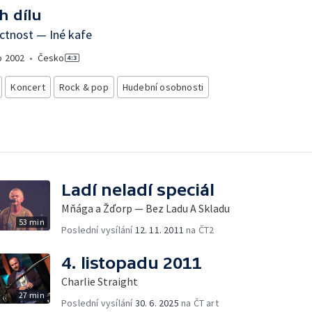
h dílu
ctnost — Iné kafe
o
2002
•
Česko
Koncert
Rock & pop
Hudební osobnosti
Ladí neladí speciál
Mňága a Žďorp — Bez Ladu A Skladu
53 min
Poslední vysílání
12. 11. 2011
na ČT2
4. listopadu 2011
Charlie Straight
27 min
Poslední vysílání
30. 6. 2025
na ČT art