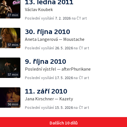
13. ledna 2011
Václav Koubek
27 min
Poslední vysílání
7. 2. 2026
na ČT art
30. října 2010
Aneta Langerová — Moustache
57 min
Poslední vysílání
26. 5. 2026
na ČT art
9. října 2010
Poslední výstřel — afterPhurikane
57 min
Poslední vysílání
17. 5. 2026
na ČT art
11. září 2010
Jana Kirschner — Kazety
56 min
Poslední vysílání
15. 5. 2026
na ČT art
Dalších 10 dílů