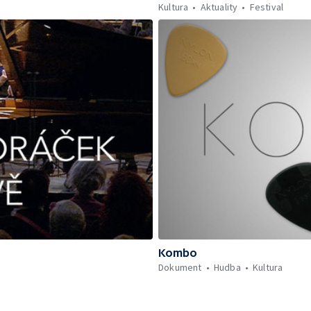
Kultura
Aktuality
Festival
Kombo
Dokument
Hudba
Kultura