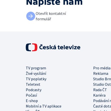
Napište nám
Otevřít kontaktní
formulář
TV program
Pro média
Živé vysílání
Reklama
TV poplatky
Studio Br
Teletext
Studio Os
Podcasty
Rada ČT
Počasí
Kariéra
E-shop
Podávání 
Mobilní a TV aplikace
Časté dot