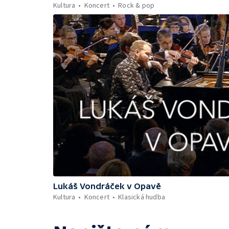
Kultura
Koncert
Rock & pop
Lukáš Vondráček v Opavě
Kultura
Koncert
Klasická hudba