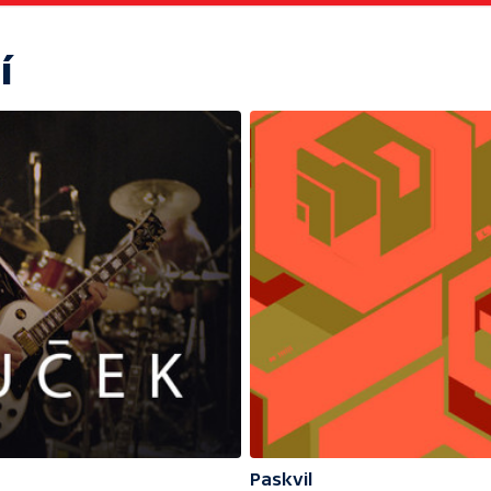
í
Paskvil