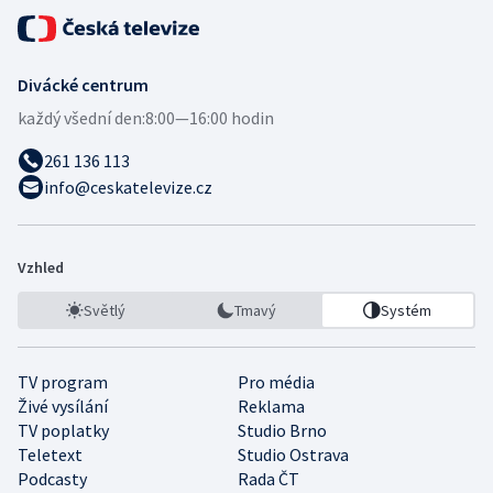
Divácké centrum
každý všední den:
8:00—16:00 hodin
261 136 113
info@ceskatelevize.cz
Vzhled
Světlý
Tmavý
Systém
TV program
Pro média
Živé vysílání
Reklama
TV poplatky
Studio Brno
Teletext
Studio Ostrava
Podcasty
Rada ČT