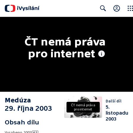
Clos
Search
ČT nemá práva 
pro internet
Medúza
Další díl
ČT nemá práva
29. října 2003
5.
pro internet
listopadu
2003
Obsah dílu
Vyrobeno
2003