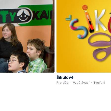
Šikulové
Pro děti
Vzdělávací
Tvoření