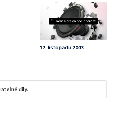
ČT nemá práva pro internet
12. listopadu 2003
telné díly.