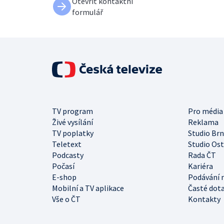
Otevřít kontaktní
formulář
TV program
Pro média
Živé vysílání
Reklama
TV poplatky
Studio Br
Teletext
Studio Os
Podcasty
Rada ČT
Počasí
Kariéra
E-shop
Podávání 
Mobilní a TV aplikace
Časté dot
Vše o ČT
Kontakty