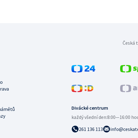
Česká t
no
trava
Divácké centrum
námětů
azy
každý všední den:
8:00—16:00 ho
261 136 113
info@ceskate