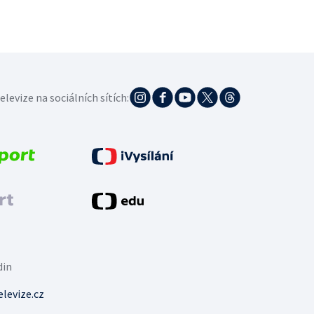
elevize na sociálních sítích:
din
levize.cz