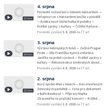
4. srpna
Poslední rozloučení s Glenem Hansardem —
Veřejnost se s Hansardem loučila v pondělí
13 min
— Kritika nové Státní kulturní politiky —
Krátké zprávy z kultury — Čištění Karlova
mostu — Archeologický výzkum na
Poslední vysílání
5. 8. 2026
na ČT art
Znojemsku — Natáčení vánoční pohádky pro
neslyšící
3. srpna
Výstava hebrejských tisků — Začíná Prague
Pride — Díla Františka Kyncla a Martina
14 min
Janíčka na jedné výstavě — Krátké zprávy z
kultury — Rekonstrukce brněnských divadel
— Budoucnost Knihovny Václava Havla —
Poslední vysílání
4. 8. 2026
na ČT art
Nové album projektu Aplaus pro dva —
Kulturní tipy
2. srpna
Nový Spider-Man v kinech — Den otevřených
židovských památek — Cena pro dokument
15 min
o Báře Basikové — Přípravy Marka
Ztraceného na pražský koncert — Krátké
zprávy z kultury — Nález historických
Poslední vysílání
3. 8. 2026
na ČT art