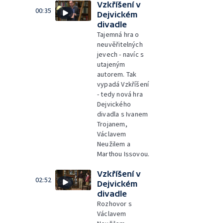
Vzkříšení v
00:35
Dejvickém
divadle
Tajemná hra o
neuvěřitelných
jevech - navíc s
utajeným
autorem. Tak
vypadá Vzkříšení
- tedy nová hra
Dejvického
divadla s Ivanem
Trojanem,
Václavem
Neužilem a
Marthou Issovou.
Vzkříšení v
02:52
Dejvickém
divadle
Rozhovor s
Václavem