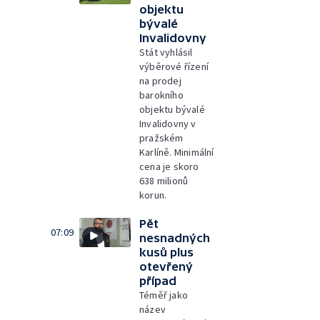
objektu
bývalé
Invalidovny
Stát vyhlásil
výběrové řízení
na prodej
barokního
objektu bývalé
Invalidovny v
pražském
Karlíně. Minimální
cena je skoro
638 milionů
korun.
Pět
07:09
nesnadných
kusů plus
otevřený
případ
Téměř jako
název