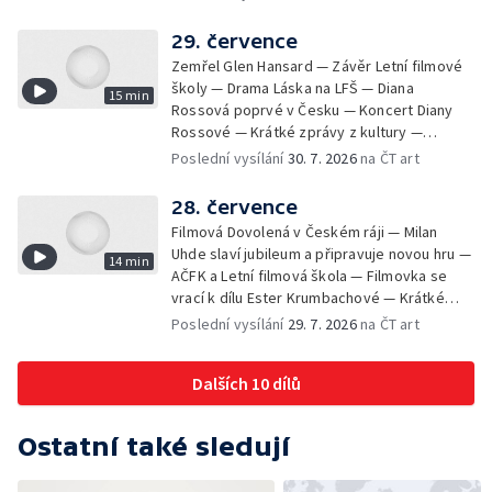
varhan v kostele Panny Marie Sněžné
29. července
Zemřel Glen Hansard — Závěr Letní filmové
školy — Drama Láska na LFŠ — Diana
15 min
Rossová poprvé v Česku — Koncert Diany
Rossové — Krátké zprávy z kultury —
Výstavy o proměnách Prahy — Zahajení
Poslední vysílání
30. 7. 2026
na ČT art
Litomyšl Festu
28. července
Filmová Dovolená v Českém ráji — Milan
Uhde slaví jubileum a připravuje novou hru —
14 min
AČFK a Letní filmová škola — Filmovka se
vrací k dílu Ester Krumbachové — Krátké
zprávy z kultury — Antonín Střížek namaloval
Poslední vysílání
29. 7. 2026
na ČT art
Svět od vedle
Dalších 10 dílů
Ostatní také sledují