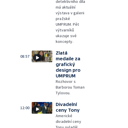
detektivního díla
má aktuální
výstava v galerii
pražské
UMPRUM. Pět
výtvarníků
ukazuje své
koncepty.
Zlatá
08:57
medaile za
grafický
design pro
UMPRUM
Rozhovor s
Barborou Toman
Tylovou.
Divadelní
12:00
ceny Tony
Americké
divadelní ceny
Tony ovladál