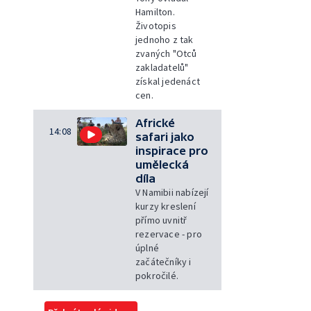
Hamilton.
Životopis
jednoho z tak
zvaných "Otců
zakladatelů"
získal jedenáct
cen.
Africké
14:08
safari jako
inspirace pro
umělecká
díla
V Namibii nabízejí
kurzy kreslení
přímo uvnitř
rezervace - pro
úplné
začátečníky i
pokročilé.