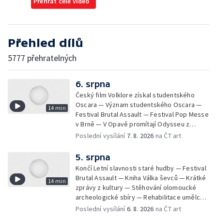
Přehrát celé video
Přehled dílů
5777 přehratelných
6. srpna
Český film Volklore získal studentského
Oscara — Význam studentského Oscara —
14 min
Festival Brutal Assault — Festival Pop Messe
v Brně — V Opavě promítají Odysseu z
filmového pásu
Poslední vysílání
7. 8. 2026
na ČT art
5. srpna
Končí Letní slavnosti staré hudby — Festival
Brutal Assault — Kniha Válka ševců — Krátké
14 min
zprávy z kultury — Stěhování olomoucké
archeologické sbíry — Rehabilitace umělce
Milana Knížáka — Trailer na film Osamělý vlk
Poslední vysílání
6. 8. 2026
na ČT art
— Rošíření videohry Mafia: Domovina