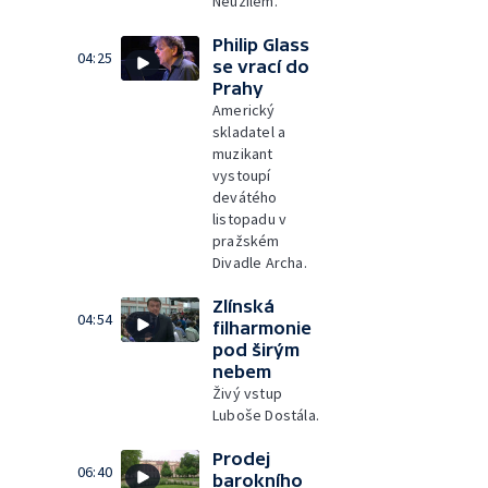
Neužilem.
Philip Glass
04:25
se vrací do
Prahy
Americký
skladatel a
muzikant
vystoupí
devátého
listopadu v
pražském
Divadle Archa.
Zlínská
04:54
filharmonie
pod širým
nebem
Živý vstup
Luboše Dostála.
Prodej
06:40
barokního