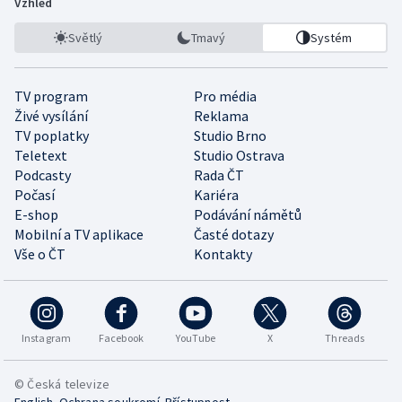
Vzhled
Světlý
Tmavý
Systém
TV program
Pro média
Živé vysílání
Reklama
TV poplatky
Studio Brno
Teletext
Studio Ostrava
Podcasty
Rada ČT
Počasí
Kariéra
E-shop
Podávání námětů
Mobilní a TV aplikace
Časté dotazy
Vše o ČT
Kontakty
Instagram
Facebook
YouTube
X
Threads
© Česká televize