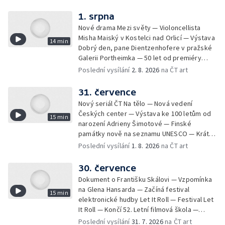
bronzových nástrojů
1. srpna
Nové drama Mezi světy — Violoncellista
Misha Maiský v Kostelci nad Orlicí — Výstava
14 min
Dobrý den, pane Dientzenhofere v pražské
Galerii Portheimka — 50 let od premiéry
filmu Na samotě u lesa — Krátké zprávy z
Poslední vysílání
2. 8. 2026
na ČT art
kultury — Nominace na hudební ceny
Mercury
31. července
Nový seriál ČT Na tělo — Nová vedení
Českých center — Výstava ke 100 letům od
15 min
narození Adrieny Šimotové — Finské
památky nově na seznamu UNESCO — Krátké
zprávy z kultury — Začíná Jiráskův Hronov —
Poslední vysílání
1. 8. 2026
na ČT art
Kulturní tipy
30. července
Dokument o Františku Skálovi — Vzpomínka
na Glena Hansarda — Začíná festival
15 min
elektronické hudby Let It Roll — Festival Let
It Roll — Končí 52. Letní filmová škola —
Krátké zprávy z kultury — Rekonstrukce
Poslední vysílání
31. 7. 2026
na ČT art