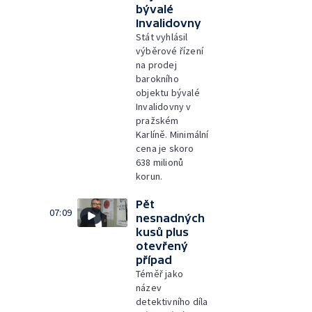
bývalé
Invalidovny
Stát vyhlásil
výběrové řízení
na prodej
barokního
objektu bývalé
Invalidovny v
pražském
Karlíně. Minimální
cena je skoro
638 milionů
korun.
Pět
07:09
nesnadných
kusů plus
otevřený
případ
Téměř jako
název
detektivního díla