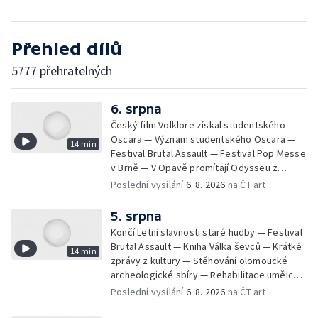
Přehled dílů
5777 přehratelných
6. srpna
Český film Volklore získal studentského
Oscara — Význam studentského Oscara —
14 min
Festival Brutal Assault — Festival Pop Messe
v Brně — V Opavě promítají Odysseu z
filmového pásu
Poslední vysílání
6. 8. 2026
na ČT art
5. srpna
Končí Letní slavnosti staré hudby — Festival
Brutal Assault — Kniha Válka ševců — Krátké
14 min
zprávy z kultury — Stěhování olomoucké
archeologické sbíry — Rehabilitace umělce
Milana Knížáka — Trailer na film Osamělý vlk
Poslední vysílání
6. 8. 2026
na ČT art
— Rošíření videohry Mafia: Domovina