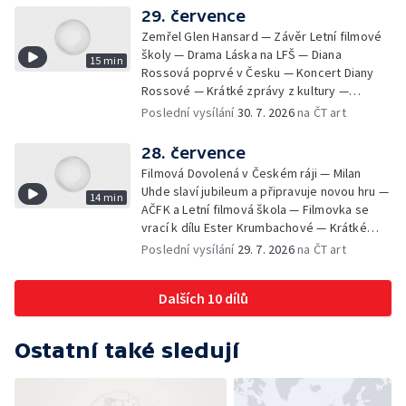
29. července
Zemřel Glen Hansard — Závěr Letní filmové
školy — Drama Láska na LFŠ — Diana
15 min
Rossová poprvé v Česku — Koncert Diany
Rossové — Krátké zprávy z kultury —
Výstavy o proměnách Prahy — Zahajení
Poslední vysílání
30. 7. 2026
na ČT art
Litomyšl Festu
28. července
Filmová Dovolená v Českém ráji — Milan
Uhde slaví jubileum a připravuje novou hru —
14 min
AČFK a Letní filmová škola — Filmovka se
vrací k dílu Ester Krumbachové — Krátké
zprávy z kultury — Antonín Střížek namaloval
Poslední vysílání
29. 7. 2026
na ČT art
Svět od vedle
Dalších 10 dílů
Ostatní také sledují