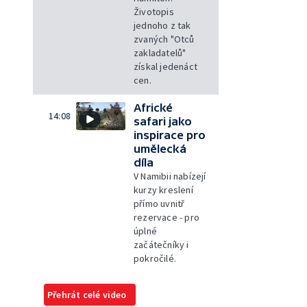
Životopis
jednoho z tak
zvaných "Otců
zakladatelů"
získal jedenáct
cen.
Africké
14:08
safari jako
inspirace pro
umělecká
díla
V Namibii nabízejí
kurzy kreslení
přímo uvnitř
rezervace - pro
úplné
začátečníky i
pokročilé.
Přehrát celé video