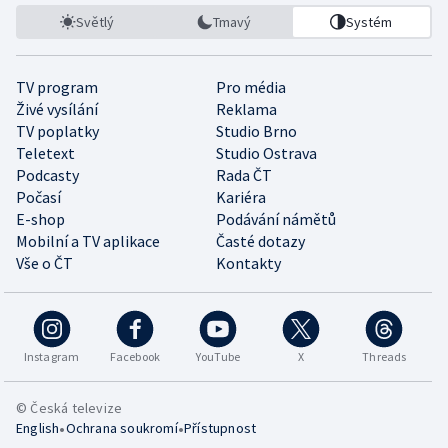
Světlý
Tmavý
Systém
TV program
Pro média
Živé vysílání
Reklama
TV poplatky
Studio Brno
Teletext
Studio Ostrava
Podcasty
Rada ČT
Počasí
Kariéra
E-shop
Podávání námětů
Mobilní a TV aplikace
Časté dotazy
Vše o ČT
Kontakty
Instagram
Facebook
YouTube
X
Threads
© Česká televize
•
•
English
Ochrana soukromí
Přístupnost