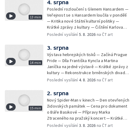
4. srpna
Poslední rozloučení s Glenem Hansardem —
Veřejnost se s Hansardem loučila v pondělí
13 min
— Kritika nové Státní kulturní politiky —
Krátké zprávy z kultury — Čištění Karlova
mostu — Archeologický výzkum na
Poslední vysílání
5. 8. 2026
na ČT art
Znojemsku — Natáčení vánoční pohádky pro
neslyšící
3. srpna
Výstava hebrejských tisků — Začíná Prague
Pride — Díla Františka Kyncla a Martina
14 min
Janíčka na jedné výstavě — Krátké zprávy z
kultury — Rekonstrukce brněnských divadel
— Budoucnost Knihovny Václava Havla —
Poslední vysílání
4. 8. 2026
na ČT art
Nové album projektu Aplaus pro dva —
Kulturní tipy
2. srpna
Nový Spider-Man v kinech — Den otevřených
židovských památek — Cena pro dokument
15 min
o Báře Basikové — Přípravy Marka
Ztraceného na pražský koncert — Krátké
zprávy z kultury — Nález historických
Poslední vysílání
3. 8. 2026
na ČT art
bronzových nástrojů