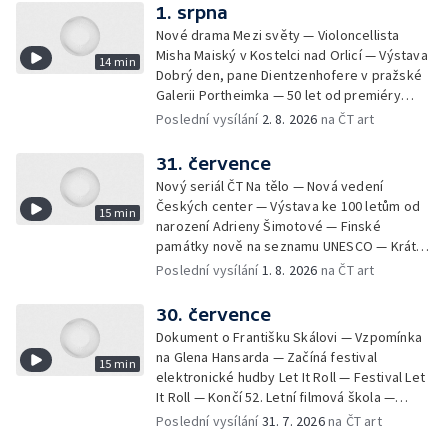
1. srpna
Nové drama Mezi světy — Violoncellista
Misha Maiský v Kostelci nad Orlicí — Výstava
14 min
Dobrý den, pane Dientzenhofere v pražské
Galerii Portheimka — 50 let od premiéry
filmu Na samotě u lesa — Krátké zprávy z
Poslední vysílání
2. 8. 2026
na ČT art
kultury — Nominace na hudební ceny
Mercury
31. července
Nový seriál ČT Na tělo — Nová vedení
Českých center — Výstava ke 100 letům od
15 min
narození Adrieny Šimotové — Finské
památky nově na seznamu UNESCO — Krátké
zprávy z kultury — Začíná Jiráskův Hronov —
Poslední vysílání
1. 8. 2026
na ČT art
Kulturní tipy
30. července
Dokument o Františku Skálovi — Vzpomínka
na Glena Hansarda — Začíná festival
15 min
elektronické hudby Let It Roll — Festival Let
It Roll — Končí 52. Letní filmová škola —
Krátké zprávy z kultury — Rekonstrukce
Poslední vysílání
31. 7. 2026
na ČT art
varhan v kostele Panny Marie Sněžné