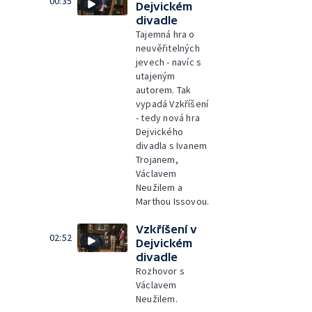
00:35
Dejvickém
divadle
Tajemná hra o
neuvěřitelných
jevech - navíc s
utajeným
autorem. Tak
vypadá Vzkříšení
- tedy nová hra
Dejvického
divadla s Ivanem
Trojanem,
Václavem
Neužilem a
Marthou Issovou.
Vzkříšení v
02:52
Dejvickém
divadle
Rozhovor s
Václavem
Neužilem.