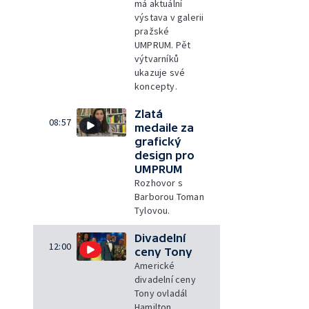
má aktuální
výstava v galerii
pražské
UMPRUM. Pět
výtvarníků
ukazuje své
koncepty.
Zlatá
08:57
medaile za
grafický
design pro
UMPRUM
Rozhovor s
Barborou Toman
Tylovou.
Divadelní
12:00
ceny Tony
Americké
divadelní ceny
Tony ovladál
Hamilton.