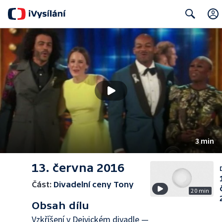
Search
3 min
13. června 2016
Část:
Divadelní ceny Tony
20 min
Obsah dílu
Vzkříšení v Dejvickém divadle —