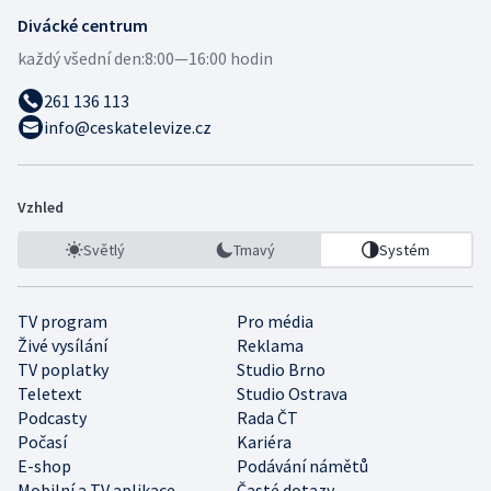
Divácké centrum
každý všední den:
8:00—16:00 hodin
261 136 113
info@ceskatelevize.cz
Vzhled
Světlý
Tmavý
Systém
TV program
Pro média
Živé vysílání
Reklama
TV poplatky
Studio Brno
Teletext
Studio Ostrava
Podcasty
Rada ČT
Počasí
Kariéra
E-shop
Podávání námětů
Mobilní a TV aplikace
Časté dotazy