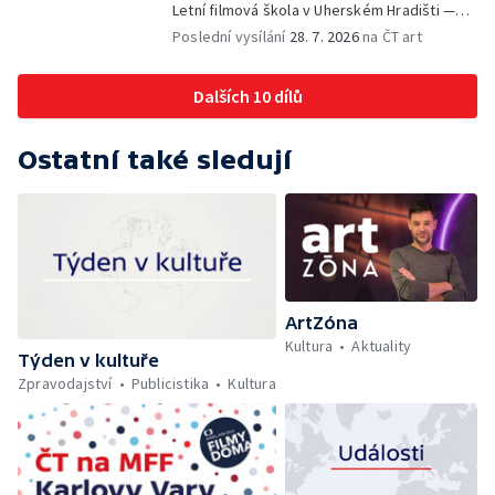
Letní filmová škola v Uherském Hradišti —
Olomoucký U-klub znovu ožije
Poslední vysílání
28. 7. 2026
na ČT art
Dalších 10 dílů
Ostatní také sledují
ArtZóna
Kultura
Aktuality
Týden v kultuře
Zpravodajství
Publicistika
Kultura