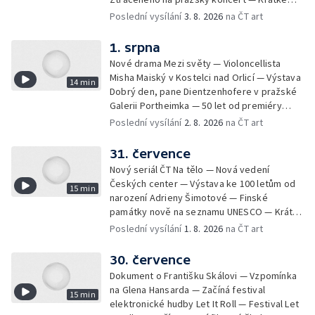
zprávy z kultury — Nález historických
Poslední vysílání
3. 8. 2026
na ČT art
bronzových nástrojů
1. srpna
Nové drama Mezi světy — Violoncellista
Misha Maiský v Kostelci nad Orlicí — Výstava
14 min
Dobrý den, pane Dientzenhofere v pražské
Galerii Portheimka — 50 let od premiéry
filmu Na samotě u lesa — Krátké zprávy z
Poslední vysílání
2. 8. 2026
na ČT art
kultury — Nominace na hudební ceny
Mercury
31. července
Nový seriál ČT Na tělo — Nová vedení
Českých center — Výstava ke 100 letům od
15 min
narození Adrieny Šimotové — Finské
památky nově na seznamu UNESCO — Krátké
zprávy z kultury — Začíná Jiráskův Hronov —
Poslední vysílání
1. 8. 2026
na ČT art
Kulturní tipy
30. července
Dokument o Františku Skálovi — Vzpomínka
na Glena Hansarda — Začíná festival
15 min
elektronické hudby Let It Roll — Festival Let