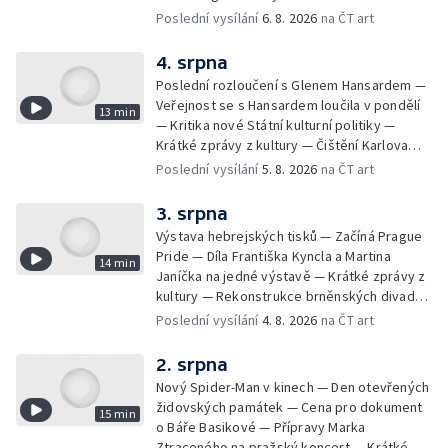
Milana Knížáka — Trailer na film Osamělý vlk
Poslední vysílání
6. 8. 2026
na ČT art
— Rošíření videohry Mafia: Domovina
4. srpna
Poslední rozloučení s Glenem Hansardem —
Veřejnost se s Hansardem loučila v pondělí
13 min
— Kritika nové Státní kulturní politiky —
Krátké zprávy z kultury — Čištění Karlova
mostu — Archeologický výzkum na
Poslední vysílání
5. 8. 2026
na ČT art
Znojemsku — Natáčení vánoční pohádky pro
neslyšící
3. srpna
Výstava hebrejských tisků — Začíná Prague
Pride — Díla Františka Kyncla a Martina
14 min
Janíčka na jedné výstavě — Krátké zprávy z
kultury — Rekonstrukce brněnských divadel
— Budoucnost Knihovny Václava Havla —
Poslední vysílání
4. 8. 2026
na ČT art
Nové album projektu Aplaus pro dva —
Kulturní tipy
2. srpna
Nový Spider-Man v kinech — Den otevřených
židovských památek — Cena pro dokument
15 min
o Báře Basikové — Přípravy Marka
Ztraceného na pražský koncert — Krátké