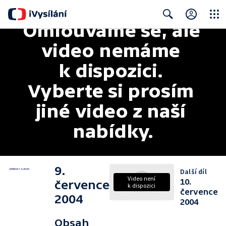
Omlouváme se, ale 
Close
Search
video nemáme 
k dispozici. 
Vyberte si prosím 
jiné video z naší 
nabídky.
9.
Další díl
Video není
10.
července
k dispozici
července
2004
2004
Obsah