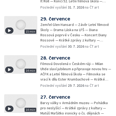
It Roll — Končí 52. Letní filmová škola —
Krátké zprávy z kultury — Rekonstrukce
Poslední vysílání
31. 7. 2026
na ČT art
varhan v kostele Panny Marie Sněžné
29. července
Zemřel Glen Hansard — Závěr Letní filmové
školy — Drama Láska na LFŠ — Diana
15 min
Rossová poprvé v Česku — Koncert Diany
Rossové — Krátké zprávy z kultury —
Výstavy o proměnách Prahy — Zahajení
Poslední vysílání
30. 7. 2026
na ČT art
Litomyšl Festu
28. července
Filmová Dovolená v Českém ráji — Milan
Uhde slaví jubileum a připravuje novou hru —
14 min
AČFK a Letní filmová škola — Filmovka se
vrací k dílu Ester Krumbachové — Krátké
zprávy z kultury — Antonín Střížek namaloval
Poslední vysílání
29. 7. 2026
na ČT art
Svět od vedle
27. července
Barvy války v Armádním muzeu — Pohádka
pro neslyšící — Krátké zprávy z kultury —
14 min
Matúš Maťátko ironicky o čs. dějinách —