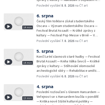
festivalu Brutal Assault — Koncert Marka
Poslední vysílání
8. 8. 2026
na ČT art
Ztraceného na Letenské pláni
6. srpna
Český film Volklore získal studentského
Oscara — Význam studentského Oscara —
14 min
Festival Brutal Assault — Krátké zprávy z
kultury — Festival Pop Messe v Brně — V
Opavě promítají Odysseu z filmového pásu
Poslední vysílání
7. 8. 2026
na ČT art
5. srpna
Končí Letní slavnosti staré hudby — Festival
Brutal Assault — Kniha Válka ševců — Krátké
14 min
zprávy z kultury — Stěhování olomoucké
archeologické sbíry — Rehabilitace umělce
Milana Knížáka — Trailer na film Osamělý vlk
Poslední vysílání
6. 8. 2026
na ČT art
— Rošíření videohry Mafia: Domovina
4. srpna
Poslední rozloučení s Glenem Hansardem —
Veřejnost se s Hansardem loučila v pondělí
13 min
— Kritika nové Státní kulturní politiky —