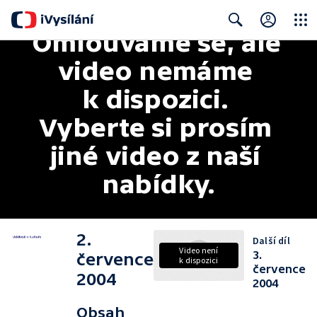
Omlouváme se, ale 
Close
Search
video nemáme 
k dispozici. 
Vyberte si prosím 
jiné video z naší 
nabídky.
2.
Další díl
Video není
3.
července
k dispozici
července
2004
2004
Obsah