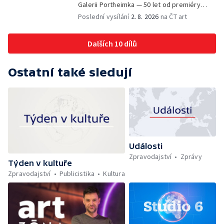
Galerii Portheimka — 50 let od premiéry
filmu Na samotě u lesa — Krátké zprávy z
Poslední vysílání
2. 8. 2026
na ČT art
kultury — Nominace na hudební ceny
Mercury
Dalších 10 dílů
Ostatní také sledují
Události
Zpravodajství
Zprávy
Týden v kultuře
Zpravodajství
Publicistika
Kultura