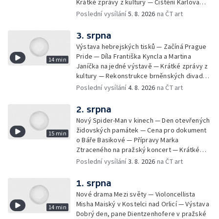
Krátké zprávy z kultury — Čištění Karlova
mostu — Archeologický výzkum na
Poslední vysílání
5. 8. 2026
na ČT art
Znojemsku — Natáčení vánoční pohádky pro
neslyšící
3. srpna
Výstava hebrejských tisků — Začíná Prague
Pride — Díla Františka Kyncla a Martina
14 min
Janíčka na jedné výstavě — Krátké zprávy z
kultury — Rekonstrukce brněnských divadel
— Budoucnost Knihovny Václava Havla —
Poslední vysílání
4. 8. 2026
na ČT art
Nové album projektu Aplaus pro dva —
Kulturní tipy
2. srpna
Nový Spider-Man v kinech — Den otevřených
židovských památek — Cena pro dokument
15 min
o Báře Basikové — Přípravy Marka
Ztraceného na pražský koncert — Krátké
zprávy z kultury — Nález historických
Poslední vysílání
3. 8. 2026
na ČT art
bronzových nástrojů
1. srpna
Nové drama Mezi světy — Violoncellista
Misha Maiský v Kostelci nad Orlicí — Výstava
14 min
Dobrý den, pane Dientzenhofere v pražské