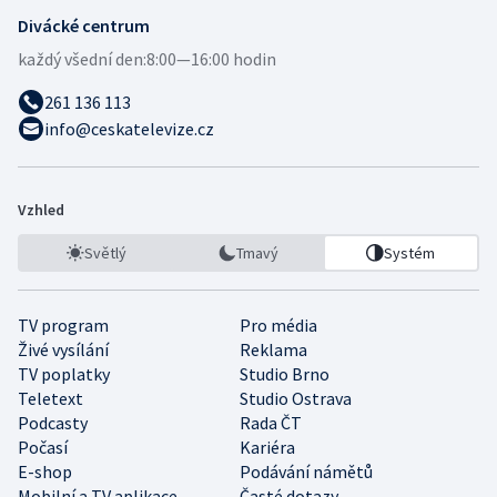
Divácké centrum
každý všední den:
8:00—16:00 hodin
261 136 113
info@ceskatelevize.cz
Vzhled
Světlý
Tmavý
Systém
TV program
Pro média
Živé vysílání
Reklama
TV poplatky
Studio Brno
Teletext
Studio Ostrava
Podcasty
Rada ČT
Počasí
Kariéra
E-shop
Podávání námětů
Mobilní a TV aplikace
Časté dotazy