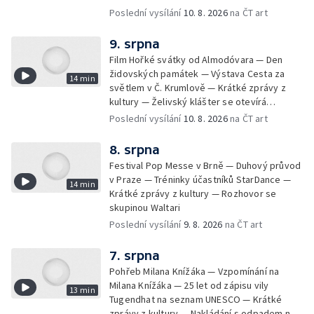
Poslední vysílání
10. 8. 2026
na ČT art
9. srpna
Film Hořké svátky od Almodóvara — Den
židovských památek — Výstava Cesta za
14 min
světlem v Č. Krumlově — Krátké zprávy z
kultury — Želivský klášter se otevírá
návštěvníkům — Hudební festival Vyrij v
Poslední vysílání
10. 8. 2026
na ČT art
Kyjevě — Fat Dog na Pop Messe
8. srpna
Festival Pop Messe v Brně — Duhový průvod
v Praze — Tréninky účastníků StarDance —
14 min
Krátké zprávy z kultury — Rozhovor se
skupinou Waltari
Poslední vysílání
9. 8. 2026
na ČT art
7. srpna
Pohřeb Milana Knížáka — Vzpomínání na
Milana Knížáka — 25 let od zápisu vily
13 min
Tugendhat na seznam UNESCO — Krátké
zprávy z kultury — Nakládání s odpadem na