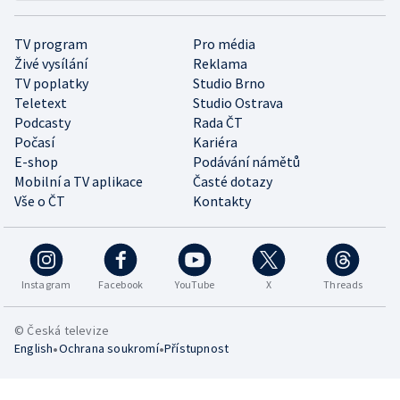
TV program
Pro média
Živé vysílání
Reklama
TV poplatky
Studio Brno
Teletext
Studio Ostrava
Podcasty
Rada ČT
Počasí
Kariéra
E-shop
Podávání námětů
Mobilní a TV aplikace
Časté dotazy
Vše o ČT
Kontakty
Instagram
Facebook
YouTube
X
Threads
© Česká televize
•
•
English
Ochrana soukromí
Přístupnost