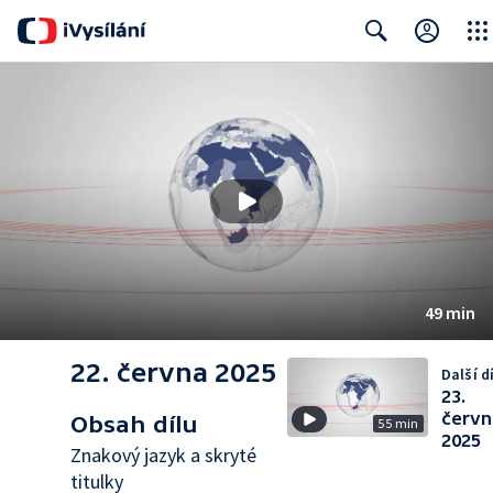
Close
Search
49 min
22. června 2025
Další dí
23.
červn
Obsah dílu
55 min
2025
Znakový jazyk a skryté
titulky