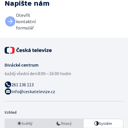
Napište nám
Otevřít
kontaktní
formulář
Divácké centrum
každý všední den:
8:00—16:00 hodin
261 136 113
info@ceskatelevize.cz
Vzhled
Světlý
Tmavý
Systém