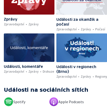
paragrafu o cizí moci — Nedostatek léku pro
léčbu rakoviny prsu — Sev.en už nehodlá
darovat peníze ušetřené za rekultivaci —
Wales nepodpoří Infantina do vedení FIFA —
Zprávy
Rozkol turecké opozice — Dokončená
Události za okamžik a
rekonstrukce křižovatky Mileta — Problémy
Zpravodajství
Zprávy
počasí
se zřizováním dětských skupin — První
Zpravodajství
Zprávy
Počasí
člověk, který přeplaval Baltské moře —
Práce v zemědělství během vysokých
teplot — Tvůrčí přestávka Ariany Grande —
Přemnožení krokodýlů na Borneu — Český
hlas ve vesmíru
Události, komentáře
Události v regionech
Zpravodajství
Zprávy
Diskuze
(Brno)
Zpravodajství
Zprávy
Region
Události
na sociálních sítích
Spotify
Apple Podcasts