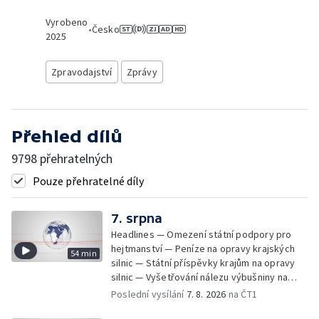
Vyrobeno
•
Česko
2025
Zpravodajství
Zprávy
Přehled dílů
9798 přehratelných
Pouze přehratelné díly
7. srpna
Headlines — Omezení státní podpory pro
hejtmanství — Peníze na opravy krajských
54 min
silnic — Státní příspěvky krajům na opravy
silnic — Vyšetřování nálezu výbušniny na
letišti v Lipsku — Pasové kontroly spojů mezi
Poslední vysílání
7. 8. 2026
na ČT1
Španělskem a Itálii — Demolice vyhořelé