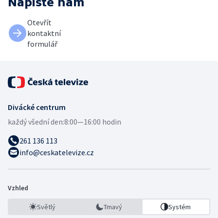
Napište nám
Otevřít
kontaktní
formulář
Divácké centrum
každý všední den:
8:00—16:00 hodin
261 136 113
info@ceskatelevize.cz
Vzhled
Světlý
Tmavý
Systém