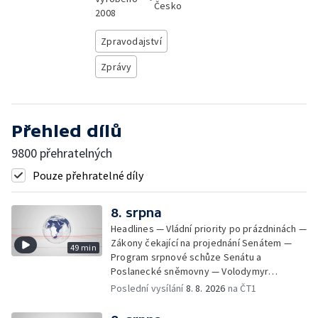
Česko
2008
Zpravodajství
Zprávy
Přehled dílů
9800 přehratelných
Pouze přehratelné díly
8. srpna
Headlines — Vládní priority po prázdninách —
Zákony čekající na projednání Senátem —
49 min
Program srpnové schůze Senátu a
Poslanecké sněmovny — Volodymyr
Zelenskyj jednal poprvé v Bělehradě —
Poslední vysílání
8. 8. 2026
na ČT1
Útoky na lodě v Černém moři — Tresty za
provoz nelegálních domovů pro seniory —