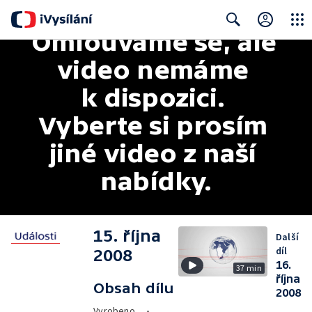
Omlouváme se, ale 
Close
Search
video nemáme 
k dispozici. 
Vyberte si prosím 
jiné video z naší 
nabídky.
15. října
Další
díl
2008
16.
37 min
října
Obsah dílu
2008
Vyrobeno
•