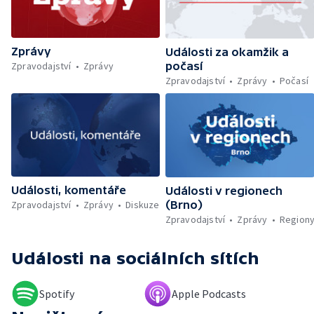
rekordy v Česku — Rekordní teplota
naměřená na Moravě — Klimatizace v MHD —
Klimatizace na dětských odděleních
Zprávy
nemocnic — Klimatizace v domácnostech —
Události za okamžik a
Žaloba proti Trumpovým clům — Záchrana
Zpravodajství
Zprávy
počasí
migrantů v Lamanšském průlivu — Čištění
Zpravodajství
Zprávy
Počasí
Karlova mostu — Sběr borůvek v
zakázaných oblastech Šumavy — Investice
do energetické sítě — Hromadný pohřeb v
Gaze — Drahý život v Jižní Koreji — Potopení
indické lodi v Rudém moři — Nedostatek
vody ovlivňuje zdraví ptáků — Natáčení
vánoční pohádky pro neslyšící
Události, komentáře
Události v regionech
Zpravodajství
Zprávy
Diskuze
(Brno)
Zpravodajství
Zprávy
Region
Události
na sociálních sítích
Spotify
Apple Podcasts