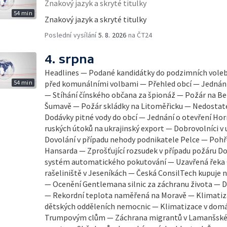
Znakový jazyk a skryté titulky
54 min
Znakový jazyk a skryté titulky
Poslední vysílání
5. 8. 2026
na ČT24
4. srpna
Headlines — Podané kandidátky do podzimních vole
54 min
před komunálními volbami — Přehled obcí — Jednání 
— Stíhání čínského občana za špionáž — Požár na Be
Šumavě — Požár skládky na Litoměřicku — Nedostat
Dodávky pitné vody do obcí — Jednání o otevření H
ruských útoků na ukrajinský export — Dobrovolníci v
Dovolání v případu nehody podnikatele Pelce — Pohř
Hansarda — Zprošťující rozsudek v případu požáru 
systém automatického pokutování — Uzavřená řeka O
rašeliniště v Jeseníkách — Česká ConsilTech kupuje
— Ocenění Gentlemana silnic za záchranu života — Da
— Rekordní teplota naměřená na Moravě — Klimatiz
dětských odděleních nemocnic — Klimatizace v dom
Trumpovým clům — Záchrana migrantů v Lamanšském