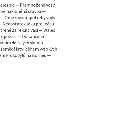
železnic — Přemnožené vosy
rdně nakloněná stavba —
k — Omezování spotřeby vody
— Nedostatek léku pro léčbu
třené za rekultivaci — Wales
ké opozice — Dokončená
ováním dětských skupin —
 v zemědělství během vysokých
ení krokodýlů na Borneu —