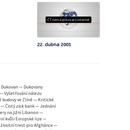
ČT nemá práva pro internet
22. dubna 2001
y Dukovan — Dukovany
 — Vyšetřování nálezu
é budovy ve Zlíně — Kritické
 — Čistý zisk bank — Jednání
ry na jižní Libanon —
í kvůli Evropské lize —
oživotní trest pro Afghánce —