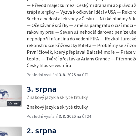
— Převod majetku mezi Českými drahami a Správou 
trápí alergiky — Výzva k očkování dětí v USA — Reko
Sucho a nedostatek vody v Česku — Nízké hladiny ře
— Očekávané srážky — Změna paragrafu o cizí moci 
rakoviny prsu — Sev.en už nehodlá darovat peníze uše
nepodpoří Infantina do vedení FIFA — Rozkol turec
rekonstrukce křižovatky Mileta — Problémy se zřiz
První člověk, který přeplaval Baltské moře — Práce
teplot — Tvůrčí přestávka Ariany Grande — Přemnož
Český hlas ve vesmíru
Poslední vysílání
3. 8. 2026
na ČT1
3. srpna
Znakový jazyk a skryté titulky
55 min
Znakový jazyk a skryté titulky
Poslední vysílání
3. 8. 2026
na ČT24
2. srpna