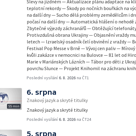
Slevy na jízdném — Aktualizace plánu adaptace na k
teplotní rekordy — Škody po nočních bouřkách na vý
na další dny — Sucho dělá problémy zemědělcům i d
počasí na další dny — Automatická hlášení o nehodě 
Zbytečné výjezdy záchranářů — Obtěžující telefonáty
Protivzdušná obrana Ukrajiny — Objasnění vraždy mu
letech — Izraelský osadník čelí obvinění z vraždy — Bo
Festival Pop Messe v Brně — Vývoj cen paliv — Mírov
kvůli zakázce v nemocnici na Bulovce — 81 let od Hi
Marie v Mariánských Lázních — Tábor pro děti z Ukr
povrchu Slunce — Projekt Knihomil na záchranu knih
Poslední vysílání
6. 8. 2026
na ČT1
6. srpna
Znakový jazyk a skryté titulky
55 min
Znakový jazyk a skryté titulky
Poslední vysílání
6. 8. 2026
na ČT24
5. srpna