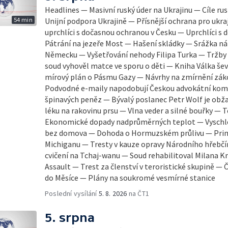
Headlines — Masivní ruský úder na Ukrajinu — Cíle ru
54 min
Unijní podpora Ukrajině — Přísnější ochrana pro ukraj
uprchlíci s dočasnou ochranou v Česku — Uprchlíci s
Pátrání na jezeře Most — Hašení skládky — Srážka ná
Německu — Vyšetřování nehody Filipa Turka — Tržby
soud vyhověl matce ve sporu o děti — Kniha Válka šev
mírový plán o Pásmu Gazy — Návrhy na zmírnění zák
Podvodné e-maily napodobují Českou advokátní komo
špinavých peněz — Bývalý poslanec Petr Wolf je obž
léku na rakovinu prsu — Vlna veder a silné bouřky — 
Ekonomické dopady nadprůměrných teplot — Vyschlé 
bez domova — Dohoda o Hormuzském průlivu — Prim
Michiganu — Tresty v kauze opravy Národního hřebčí
cvičení na Tchaj-wanu — Soud rehabilitoval Milana Kn
Assault — Trest za členství v teroristické skupině — 
do Měsíce — Plány na soukromé vesmírné stanice
Poslední vysílání
5. 8. 2026
na ČT1
5. srpna