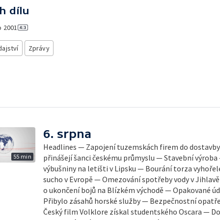
h dílu
o
2001
ajství
Zprávy
6. srpna
Headlines — Zapojení tuzemskách firem do dostavb
55 min
přinášejí šanci českému průmyslu — Stavební výroba
výbušniny na letišti v Lipsku — Bourání torza vyhořel
sucho v Evropě — Omezování spotřeby vody v Jihlavě
o ukončení bojů na Blízkém východě — Opakované úde
Přibylo zásahů horské služby — Bezpečnostní opatřen
Český film Volklore získal studentského Oscara — D