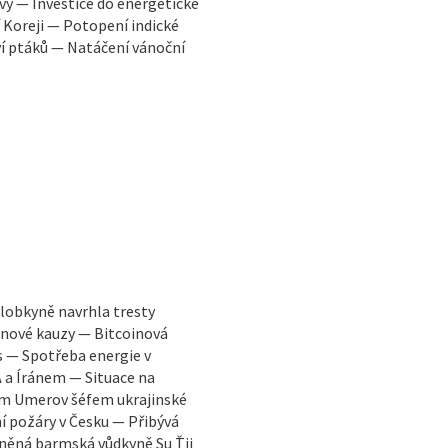
y — Investice do energetické
 Koreji — Potopení indické
ví ptáků — Natáčení vánoční
lobkyně navrhla tresty
oinové kauzy — Bitcoinová
 — Spotřeba energie v
 a Íránem — Situace na
em Umerov šéfem ukrajinské
í požáry v Česku — Přibývá
zněná barmská vůdkyně Su Ťij