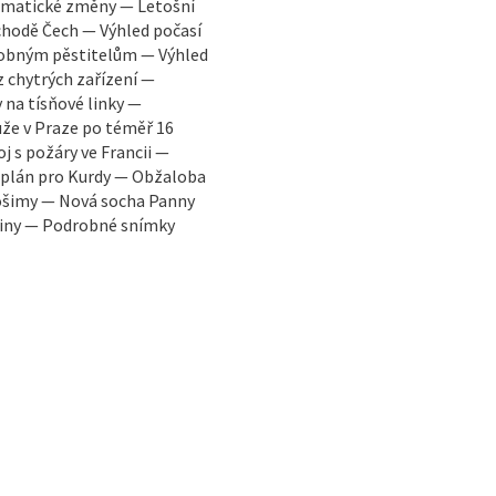
limatické změny — Letošní
chodě Čech — Výhled počasí
robným pěstitelům — Výhled
z chytrých zařízení —
 na tísňové linky —
že v Praze po téměř 16
j s požáry ve Francii —
ý plán pro Kurdy — Obžaloba
rošimy — Nová socha Panny
ajiny — Podrobné snímky