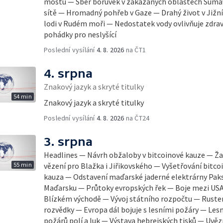
mostu — Sběr borůvek v zakázaných oblastech Šumav
sítě — Hromadný pohřeb v Gaze — Drahý život v Jižní
lodi v Rudém moři — Nedostatek vody ovlivňuje zdra
pohádky pro neslyšící
Poslední vysílání
4. 8. 2026
na ČT1
4. srpna
Znakový jazyk a skryté titulky
54 min
Znakový jazyk a skryté titulky
Poslední vysílání
4. 8. 2026
na ČT24
3. srpna
Headlines — Návrh obžaloby v bitcoinové kauze — Ža
55 min
vězení pro Blažka i Jiřikovského — Vyšetřování bitc
kauza — Odstavení maďarské jaderné elektrárny Paks
Maďarsku — Průtoky evropských řek — Boje mezi USA
Blízkém východě — Vývoj státního rozpočtu — Rust
rozvědky — Evropa dál bojuje s lesními požáry — Lesn
požárů polí a luk — Výstava hebrejských tisků — Uvě