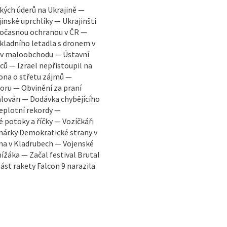
ských úderů na Ukrajině —
inské uprchlíky — Ukrajinští
 dočasnou ochranou v ČR —
kladního letadla s dronem v
 v maloobchodu — Ústavní
ců — Izrael nepřistoupil na
ona o střetu zájmů —
ru — Obvinění za praní
alován — Dodávka chybějícího
Teplotní rekordy —
potoky a říčky — Vozíčkáři
árky Demokratické strany v
na v Kladrubech — Vojenské
ížáka — Začal festival Brutal
Část rakety Falcon 9 narazila