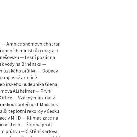
b — Ambice sněmovních stran
unijních ministrů o migraci
nešovsku — Lesní požár na
ek vody na Brněnsku —
ormuzského průlivu — Dopady
 ukrajinské armádě —
eb irského hudebníka Glena
Domova Alzheimer — První
rlice — Vzácný materiál z
 norskou společnost Madshus
lší teplotní rekordy v Česku
ace v MHD — Klimatizace na
ácnostech — Žaloba proti
 průlivu — Čištění Karlova