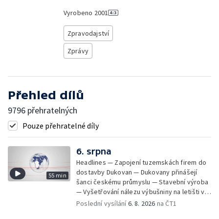
Vyrobeno
2001
Zpravodajství
Zprávy
Přehled dílů
9796 přehratelných
Pouze přehratelné díly
6. srpna
Headlines — Zapojení tuzemskách firem do
dostavby Dukovan — Dukovany přinášejí
55 min
šanci českému průmyslu — Stavební výroba
— Vyšetřování nálezu výbušniny na letišti v
Lipsku — Bourání torza vyhořelé budovy ve
Poslední vysílání
6. 8. 2026
na ČT1
Zlíně — Kritické sucho v Evropě —