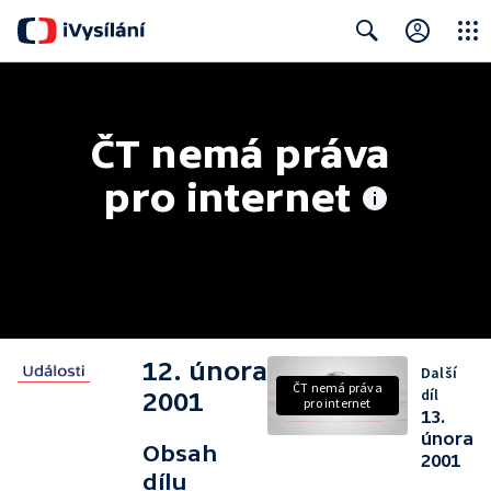
Close
Search
ČT nemá práva 
pro internet
12. února
Další
ČT nemá práva
díl
2001
pro internet
13.
února
Obsah
2001
dílu