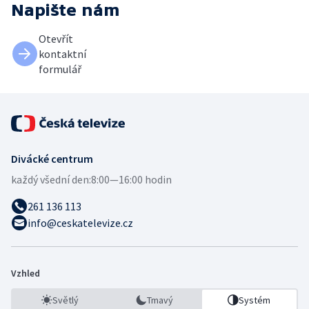
Napište nám
Otevřít
kontaktní
formulář
Divácké centrum
každý všední den:
8:00—16:00 hodin
261 136 113
info@ceskatelevize.cz
Vzhled
Světlý
Tmavý
Systém