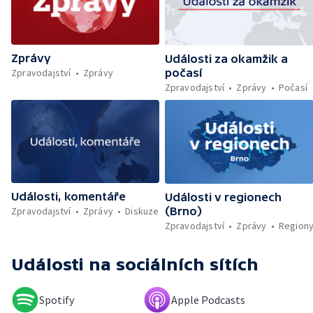
trajektu v Indonésii — Policejní dohled nad
Let It Roll — Byznys kolem rozluček se
svobodou — Den obětí romského
holocaustu — Sucho a nedostatek vody —
Zprávy
Dopravní komplikace v Ostravě —
Události za okamžik a
Rekonstrukce vily Marty po požáru
Zpravodajství
Zprávy
počasí
Zpravodajství
Zprávy
Počasí
Události, komentáře
Události v regionech
Zpravodajství
Zprávy
Diskuze
(Brno)
Zpravodajství
Zprávy
Region
Události
na sociálních sítích
Spotify
Apple Podcasts