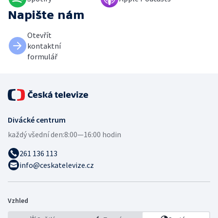
Napište nám
Otevřít
kontaktní
formulář
Divácké centrum
každý všední den:
8:00—16:00 hodin
261 136 113
info@ceskatelevize.cz
Vzhled