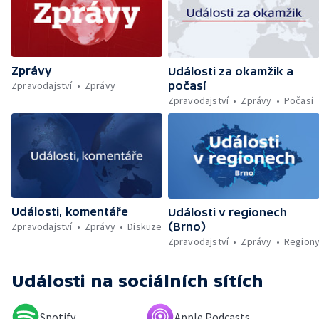
Problémy kvůli vyschlému Dunaji — Požár na
trajektu v Indonésii — Policejní dohled nad
Let It Roll — Byznys kolem rozluček se
svobodou — Den obětí romského
holocaustu — Sucho a nedostatek vody —
Zprávy
Dopravní komplikace v Ostravě —
Události za okamžik a
Rekonstrukce vily Marty po požáru
Zpravodajství
Zprávy
počasí
Zpravodajství
Zprávy
Počasí
Události, komentáře
Události v regionech
Zpravodajství
Zprávy
Diskuze
(Brno)
Zpravodajství
Zprávy
Region
Události
na sociálních sítích
Spotify
Apple Podcasts