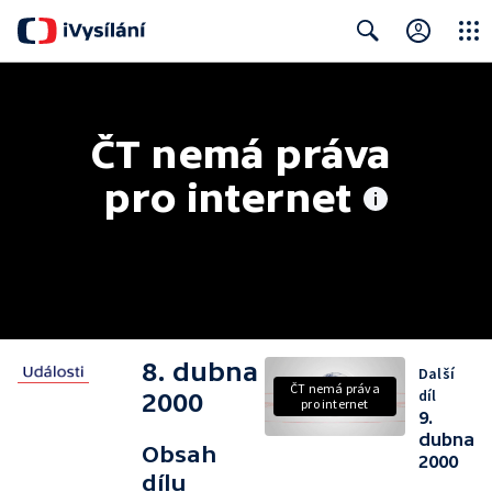
Close
Search
ČT nemá práva 
pro internet
8. dubna
Další
ČT nemá práva
díl
2000
pro internet
9.
dubna
Obsah
2000
dílu