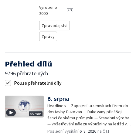
Vyrobeno
2000
Zpravodajství
Zprávy
Přehled dílů
9796 přehratelných
Pouze přehratelné díly
6. srpna
Headlines — Zapojení tuzemskách firem do
dostavby Dukovan — Dukovany přinášejí
55 min
šanci českému průmyslu — Stavební výroba
— Vyšetřování nálezu výbušniny na letišti v
Lipsku — Bourání torza vyhořelé budovy ve
Poslední vysílání
6. 8. 2026
na ČT1