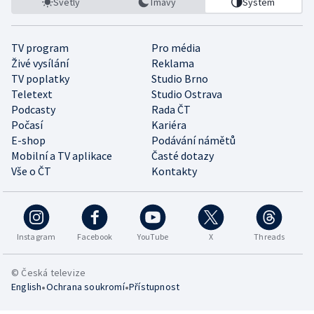
Světlý
Tmavý
Systém
TV program
Pro média
Živé vysílání
Reklama
TV poplatky
Studio Brno
Teletext
Studio Ostrava
Podcasty
Rada ČT
Počasí
Kariéra
E-shop
Podávání námětů
Mobilní a TV aplikace
Časté dotazy
Vše o ČT
Kontakty
Instagram
Facebook
YouTube
X
Threads
© Česká televize
•
•
English
Ochrana soukromí
Přístupnost