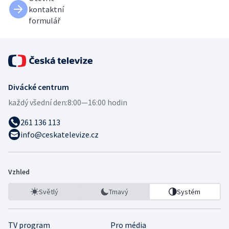
kontaktní
formulář
Divácké centrum
každý všední den:
8:00—16:00 hodin
261 136 113
info@ceskatelevize.cz
Vzhled
Světlý
Tmavý
Systém
TV program
Pro média