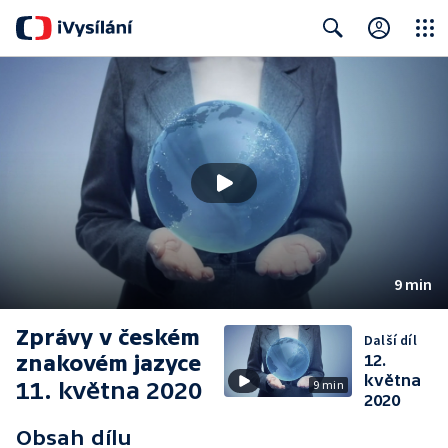
Close
Search
9 min
Zprávy v českém
Další díl
znakovém jazyce
12.
května
11. května 2020
9 min
2020
Obsah dílu