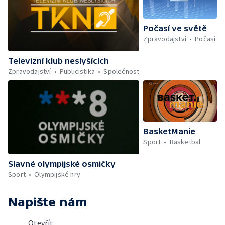
Počasí ve světě
Zpravodajství
Počasí
Televizní klub neslyšících
Zpravodajství
Publicistika
Společnost
BasketManie
Sport
Basketbal
Slavné olympijské osmičky
Sport
Olympijské hry
Napište nám
Otevřít