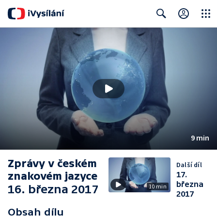
Close
Search
9 min
Zprávy v českém
Další díl
znakovém jazyce
17.
března
16. března 2017
10 min
2017
Obsah dílu