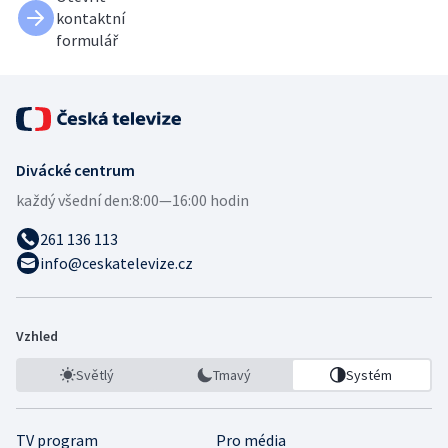
kontaktní
formulář
Divácké centrum
každý všední den:
8:00—16:00 hodin
261 136 113
info@ceskatelevize.cz
Vzhled
Světlý
Tmavý
Systém
TV program
Pro média