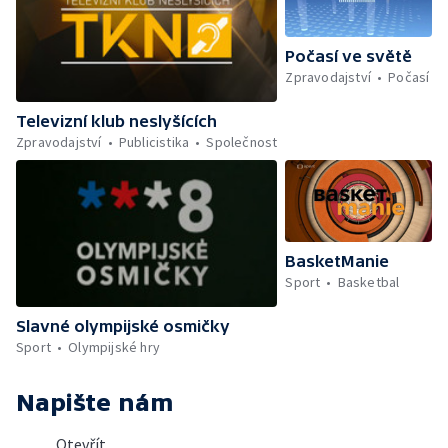
Počasí ve světě
Zpravodajství
Počasí
Televizní klub neslyšících
Zpravodajství
Publicistika
Společnost
BasketManie
Sport
Basketbal
Slavné olympijské osmičky
Sport
Olympijské hry
Napište nám
Otevřít