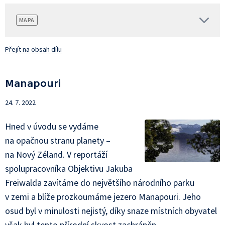
MAPA
Přejít na obsah dílu
Manapouri
24. 7. 2022
Hned v úvodu se vydáme
na opačnou stranu planety –
na Nový Zéland. V reportáží
spolupracovníka Objektivu Jakuba
Freiwalda zavítáme do největšího národního parku
v zemi a blíže prozkoumáme jezero Manapouri. Jeho
osud byl v minulosti nejistý, díky snaze místních obyvatel
však byl tento přírodní skvost zachráněn.