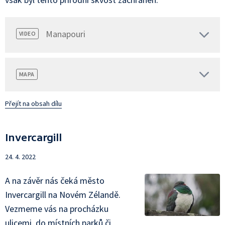
Manapouri
VIDEO
MAPA
Přejít na obsah dílu
Invercargill
24. 4. 2022
A na závěr nás čeká město
Invercargill na Novém Zélandě.
Vezmeme vás na procházku
ulicemi, do místních parků či