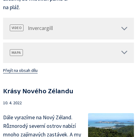
na pláž.
Invercargill
VIDEO
MAPA
Přejít na obsah dílu
Krásy Nového Zélandu
10. 4. 2022
Dále vyrazíme na Nový Zéland.
Různorodý severní ostrov nabízí
mnoho zajímavých zastávek. A my