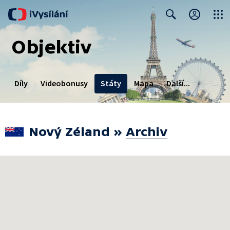
Close
Search
Objektiv
Díly
Videobonusy
Státy
Mapa
Další...
Divácká soutěž
Nový Zéland
»
Archiv