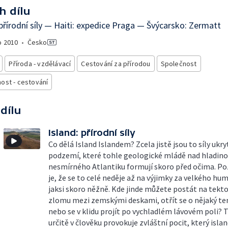
h dílu
 přírodní síly — Haiti: expedice Praga — Švýcarsko: Zermatt
o
2010
•
Česko
Příroda - vzdělávací
Cestování za přírodou
Společnost
ost - cestování
 dílu
Island: přírodní síly
Co dělá Island Islandem? Zcela jistě jsou to síly ukr
podzemí, které tohle geologické mládě nad hladin
nesmírného Atlantiku formují skoro před očima. P
je, že se to celé neděje až na výjimky za velkého hu
jaksi skoro něžně. Kde jinde můžete postát na tek
zlomu mezi zemskými deskami, otřít se o nějaký t
nebo se v klidu projít po vychladlém lávovém poli? 
určitě v člověku provokuje zvláštní pocit, který isla