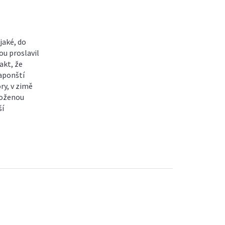
jaké, do
ou proslavil
akt, že
japonští
ry, v zimě
oloženou
ší