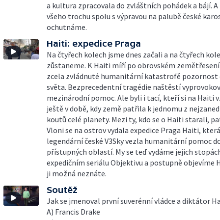
a kultura zpracovala do zvláštních pohádek a bájí. 
všeho trochu spolu s výpravou na palubě české karo
ochutnáme.
Haiti: expedice Praga
Na čtyřech kolech jsme dnes začali a na čtyřech kole
zůstaneme. K Haiti míří po obrovském zemětřesení
zcela zvládnuté humanitární katastrofě pozornost
světa. Bezprecedentní tragédie naštěstí vyprovokov
mezinárodní pomoc. Ale byli i tací, kteří si na Haiti
ještě v době, kdy země patřila k jednomu z nejzane
koutů celé planety. Mezi ty, kdo se o Haiti starali, patř
Vloni se na ostrov vydala expedice Praga Haiti, kter
legendární české V3Sky vezla humanitární pomoc d
přístupných oblastí. My se teď vydáme jejich stopá
expedičním seriálu Objektivu a postupně objevíme Ha
ji možná neznáte.
Soutěž
Jak se jmenoval první suverénní vládce a diktátor Ha
A) Francis Drake