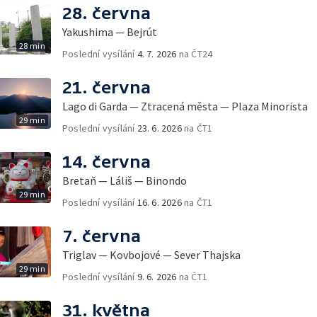
28. června
Yakushima — Bejrút
28 min
Poslední vysílání
4. 7. 2026
na ČT24
21. června
Lago di Garda — Ztracená města — Plaza Minorista
29 min
Poslední vysílání
23. 6. 2026
na ČT1
14. června
Bretaň — Láliš — Binondo
29 min
Poslední vysílání
16. 6. 2026
na ČT1
7. června
Triglav — Kovbojové — Sever Thajska
29 min
Poslední vysílání
9. 6. 2026
na ČT1
31. května