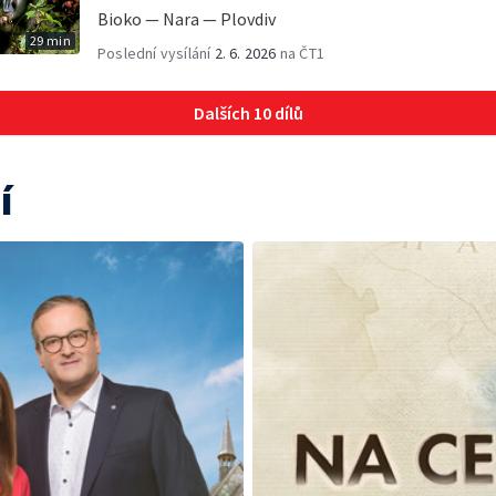
Bioko — Nara — Plovdiv
29 min
Poslední vysílání
2. 6. 2026
na ČT1
Dalších 10 dílů
í