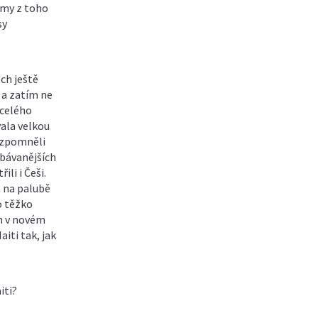
A my z toho
sy
ch ještě
 a zatím ne
 celého
ala velkou
 vzpomněli
dbávanějších
ili i Češi.
á na palubě
o těžko
ch v novém
iti tak, jak
iti?