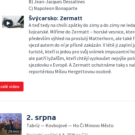
B) Jean-Jacques Dessalines
C) Napoleon Bonaparte
Švýcarsko: Zermatt
A teď tedy na chvíli zpátky do zimy a do zimy ne leda
švýcarské. Míříme do Zermatt – horské vesnice, kter
především výhled na proslulý Matterhorn, ale také f
vjezd autem do ní je přísně zakázán. V létě ji zaplní 
turisté, kteří si jedou pro svůj snímek impozantní ho
ale patří lyžařům, kteří chtějí vyzkoušet nejvýše p
sjezdovku v Evropě. A Zermatt ochutnáme taky s na
reportérkou Míšou Hergettovou osobně.
 celé video
2. srpna
Tabríz — Kovbojové — Ho Či Minovo Město
29 min
Poslední vysílání
4. 8. 2026
na ČT1