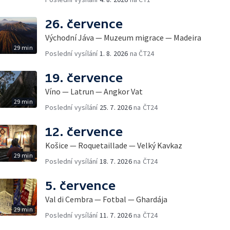
26. července
Východní Jáva — Muzeum migrace — Madeira
29 min
Poslední vysílání
1. 8. 2026
na ČT24
19. července
Víno — Latrun — Angkor Vat
29 min
Poslední vysílání
25. 7. 2026
na ČT24
12. července
Košice — Roquetaillade — Velký Kavkaz
29 min
Poslední vysílání
18. 7. 2026
na ČT24
5. července
Val di Cembra — Fotbal — Ghardája
29 min
Poslední vysílání
11. 7. 2026
na ČT24