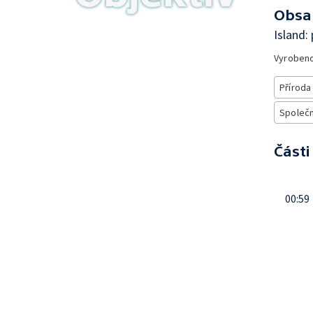
Obsa
Island:
Vyroben
Příroda
Společn
Části
00:59