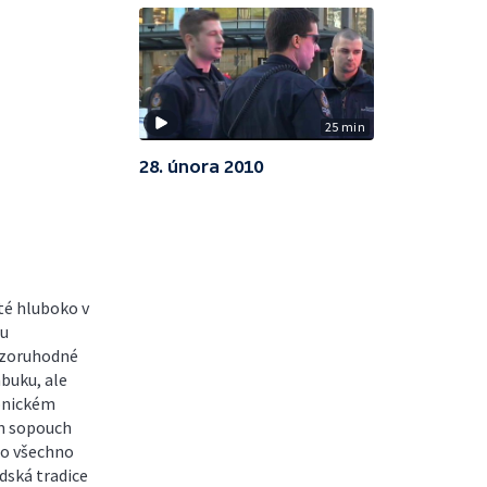
25 min
28. února 2010
yté hluboko v
ou
ozoruhodné
mbuku, ale
tonickém
en sopouch
To všechno
ndská tradice