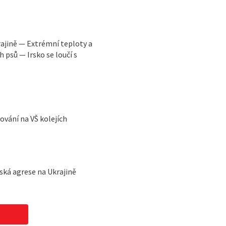
ajině — Extrémní teploty a
 psů — Irsko se loučí s
vání na VŠ kolejích
ská agrese na Ukrajině