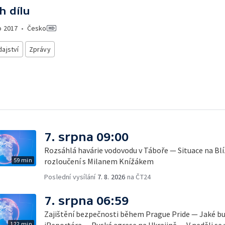
h dílu
o
2017
•
Česko
ajství
Zprávy
7. srpna 09:00
Rozsáhlá havárie vodovodu v Táboře — Situace na B
59 min
rozloučení s Milanem Knížákem
Poslední vysílání
7. 8. 2026
na ČT24
7. srpna 06:59
Zajištění bezpečnosti během Prague Pride — Jaké b
122 min
iReportéra — Ruská agrese na Ukrajině — V neděli se