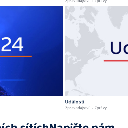
Zpravodajství
Zprávy
Události
Zpravodajství
Zprávy
ích sítích
Napište nám