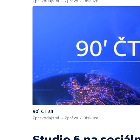
Zpravodajství
Zprávy
Diskuze
90’ ČT24
Zpravodajství
Zprávy
Diskuze
Studio 6
na sociáln