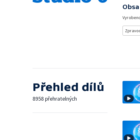
Obsa
Vyroben
Zpravod
Přehled dílů
8958 přehratelných