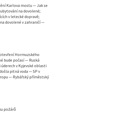
ění Karlova mostu — Jak se
 ubytování na dovolené;
cích v letecké dopravě;
 na dovolené v zahraničí —
vuotevření Hormuzského
ké bude počasí — Ruská
i úderech v Kyjevské oblasti
došla pitná voda — SP v
vropu — Rybářský příměstský
iku požárů