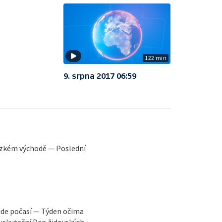
122 min
9. srpna 2017 06:59
lízkém východě — Poslední
ude počasí — Týden očima
 uskuteční Den židovských