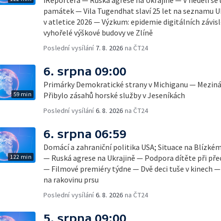
památek — Vila Tugendhat slaví 25 let na seznamu 
v atletice 2026 — Výzkum: epidemie digitálních závis
vyhořelé výškové budovy ve Zlíně
Poslední vysílání
7. 8. 2026
na ČT24
6. srpna 09:00
Primárky Demokratické strany v Michiganu — Mezinár
59 min
Přibylo zásahů horské služby v Jeseníkách
Poslední vysílání
6. 8. 2026
na ČT24
6. srpna 06:59
Domácí a zahraniční politika USA; Situace na Blízké
122 min
— Ruská agrese na Ukrajině — Podpora dítěte při pře
— Filmové premiéry týdne — Dvě deci tuše v kinech 
na rakovinu prsu
Poslední vysílání
6. 8. 2026
na ČT24
5. srpna 09:00