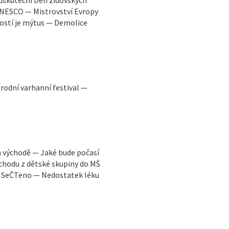
UNESCO — Mistrovství Evropy
lostí je mýtus — Demolice
odní varhanní festival —
m východě — Jaké bude počasí
chodu z dětské skupiny do MŠ
— SeČTeno — Nedostatek léku