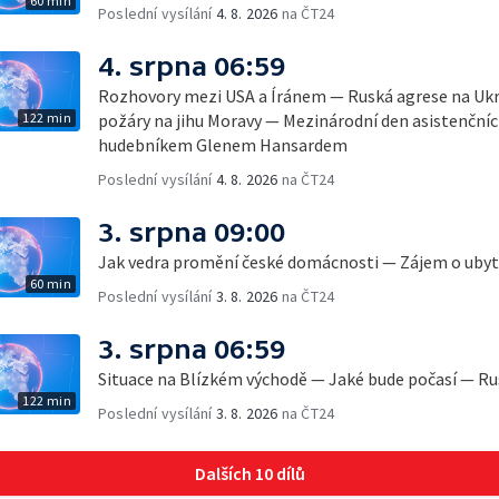
60 min
Poslední vysílání
4. 8. 2026
na ČT24
4. srpna 06:59
Rozhovory mezi USA a Íránem — Ruská agrese na Ukr
122 min
požáry na jihu Moravy — Mezinárodní den asistenčních
hudebníkem Glenem Hansardem
Poslední vysílání
4. 8. 2026
na ČT24
3. srpna 09:00
Jak vedra promění české domácnosti — Zájem o ubyto
60 min
Poslední vysílání
3. 8. 2026
na ČT24
3. srpna 06:59
Situace na Blízkém východě — Jaké bude počasí — Ru
122 min
Poslední vysílání
3. 8. 2026
na ČT24
Dalších 10 dílů