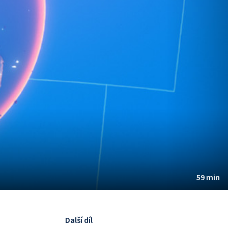
59 min
Další díl