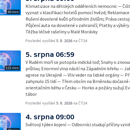
Klimatizace na dětských odděleních nemocnic — Čišt
60 min
vyznat v klasifikaci hotelů pomocí hvězd; Reklamace
Rušení dovolené kvůli přírodním živlům; Práva cestují
Půjčení auta na dovolené v zahraničí; Platby a výběry
Těžba léčivé rašeliny u Malé Morávky
Poslední vysílání
5. 8. 2026
na ČT24
5. srpna 06:59
V Rudém moři se potopila indická loď; Snahy o zno
122 min
průlivu; Enormní vlna násilí na Západním břehu — Ja
agrese na Ukrajině — Vliv veder na lidské orgány — Př
zahynulo 15 lidí — Třem obcím na Brněnsku dočasně 
orientačním běhu v Česku — Horko a požáry sužují E
tábor
Poslední vysílání
5. 8. 2026
na ČT24
4. srpna 09:00
Světový týden kojení — Odborníci studují příčiny vzn