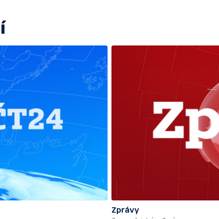
í
Zprávy