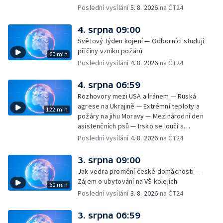
Ukrajině — Vliv veder na lidské orgány — Při
Poslední vysílání
5. 8. 2026
na ČT24
úderech v Kyjevské oblasti zahynulo 15 lidí
— Třem obcím na Brněnsku dočasně došla
4. srpna 09:00
pitná voda — SP v orientačním běhu v Česku
Světový týden kojení — Odborníci studují
— Horko a požáry sužují Evropu — Rybářský
příčiny vzniku požárů
60 min
příměstský tábor
Poslední vysílání
4. 8. 2026
na ČT24
4. srpna 06:59
Rozhovory mezi USA a Íránem — Ruská
agrese na Ukrajině — Extrémní teploty a
122 min
požáry na jihu Moravy — Mezinárodní den
asistenčních psů — Irsko se loučí s
hudebníkem Glenem Hansardem
Poslední vysílání
4. 8. 2026
na ČT24
3. srpna 09:00
Jak vedra promění české domácnosti —
Zájem o ubytování na VŠ kolejích
60 min
Poslední vysílání
3. 8. 2026
na ČT24
3. srpna 06:59