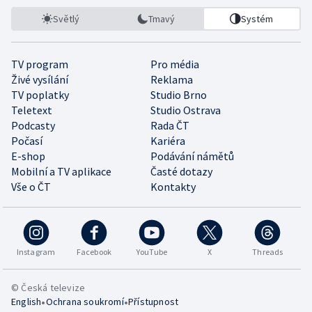
Světlý
Tmavý
Systém
TV program
Pro média
Živé vysílání
Reklama
TV poplatky
Studio Brno
Teletext
Studio Ostrava
Podcasty
Rada ČT
Počasí
Kariéra
E-shop
Podávání námětů
Mobilní a TV aplikace
Časté dotazy
Vše o ČT
Kontakty
Instagram
Facebook
YouTube
X
Threads
© Česká televize
•
•
English
Ochrana soukromí
Přístupnost