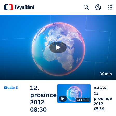
Close
Search
30 min
12.
Další díl
13.
prosince
prosince
151 min
2012
2012
08:30
05:59