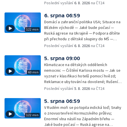
Poslední vysílání
6. 8. 2026
na ČT24
6. srpna 06:59
Domácí a zahraniční politika USA; Situace na
Blízkém východě — Jaké bude počasí —
122 min
Ruská agrese na Ukrajině — Podpora dítěte
při přechodu z dětské skupiny do MŠ —
Filmové premiéry týdne — Dvě deci tuše v
Poslední vysílání
6. 8. 2026
na ČT24
kinech — SeČTeno — Nedostatek léku na
rakovinu prsu
5. srpna 09:00
Klimatizace na dětských odděleních
nemocnic — Čištění Karlova mostu — Jak se
60 min
vyznat v klasifikaci hotelů pomocí hvězd;
Reklamace ubytování na dovolené; Rušení
dovolené kvůli přírodním živlům; Práva
Poslední vysílání
5. 8. 2026
na ČT24
cestujících v letecké dopravě; Půjčení auta
na dovolené v zahraničí; Platby a výběry na
5. srpna 06:59
dovolené v zahraničí — Těžba léčivé rašeliny
V Rudém moři se potopila indická loď; Snahy
u Malé Morávky
o znovuotevření Hormuzského průlivu;
122 min
Enormní vlna násilí na Západním břehu —
Jaké bude počasí — Ruská agrese na