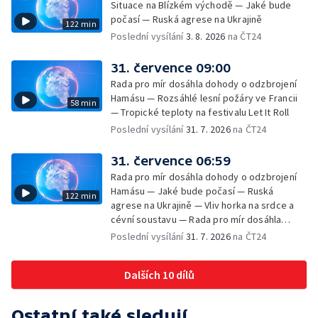
Situace na Blízkém východě — Jaké bude
počasí — Ruská agrese na Ukrajině
122 min
Poslední vysílání
3. 8. 2026
na ČT24
31. července 09:00
Rada pro mír dosáhla dohody o odzbrojení
Hamásu — Rozsáhlé lesní požáry ve Francii
58 min
— Tropické teploty na festivalu Let It Roll
Poslední vysílání
31. 7. 2026
na ČT24
31. července 06:59
Rada pro mír dosáhla dohody o odzbrojení
Hamásu — Jaké bude počasí — Ruská
122 min
agrese na Ukrajině — Vliv horka na srdce a
cévní soustavu — Rada pro mír dosáhla
dohody o odzbrojení Hamásu — Dokument
Poslední vysílání
31. 7. 2026
na ČT24
Veřejný prostor Františka Skály — V srpnu
začíná výplata superdávky — Tropické
Dalších 10 dílů
teploty zatěžují i volně žijící zvířata
Ostatní také sledují