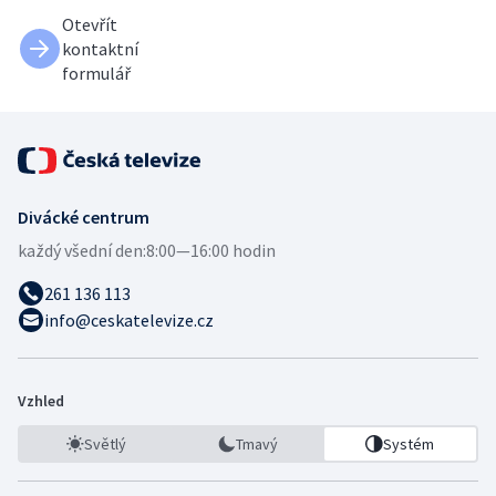
Otevřít
kontaktní
formulář
Divácké centrum
každý všední den:
8:00—16:00 hodin
261 136 113
info@ceskatelevize.cz
Vzhled
Světlý
Tmavý
Systém