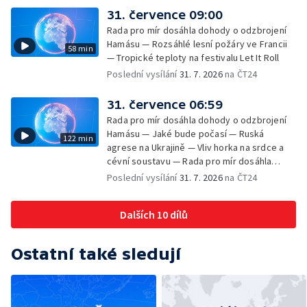
31. července 09:00
Rada pro mír dosáhla dohody o odzbrojení
Hamásu — Rozsáhlé lesní požáry ve Francii
58 min
— Tropické teploty na festivalu Let It Roll
Poslední vysílání
31. 7. 2026
na ČT24
31. července 06:59
Rada pro mír dosáhla dohody o odzbrojení
Hamásu — Jaké bude počasí — Ruská
122 min
agrese na Ukrajině — Vliv horka na srdce a
cévní soustavu — Rada pro mír dosáhla
dohody o odzbrojení Hamásu — Dokument
Poslední vysílání
31. 7. 2026
na ČT24
Veřejný prostor Františka Skály — V srpnu
začíná výplata superdávky — Tropické
Dalších 10 dílů
teploty zatěžují i volně žijící zvířata
Ostatní také sledují