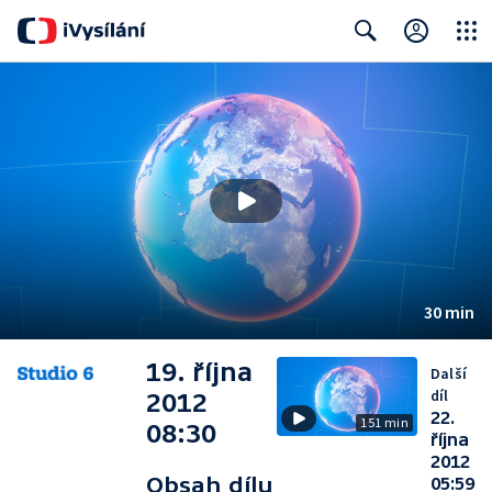
Close
Search
30 min
19. října
Další
díl
2012
22.
151 min
08:30
října
2012
Obsah dílu
05:59