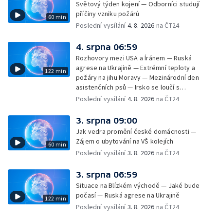
Světový týden kojení — Odborníci studují
— Horko a požáry sužují Evropu — Rybářský
příčiny vzniku požárů
60 min
příměstský tábor
Poslední vysílání
4. 8. 2026
na ČT24
4. srpna 06:59
Rozhovory mezi USA a Íránem — Ruská
agrese na Ukrajině — Extrémní teploty a
122 min
požáry na jihu Moravy — Mezinárodní den
asistenčních psů — Irsko se loučí s
hudebníkem Glenem Hansardem
Poslední vysílání
4. 8. 2026
na ČT24
3. srpna 09:00
Jak vedra promění české domácnosti —
Zájem o ubytování na VŠ kolejích
60 min
Poslední vysílání
3. 8. 2026
na ČT24
3. srpna 06:59
Situace na Blízkém východě — Jaké bude
počasí — Ruská agrese na Ukrajině
122 min
Poslední vysílání
3. 8. 2026
na ČT24