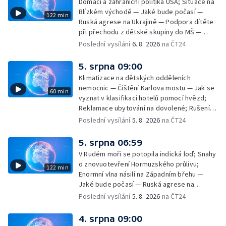
Domácí a zahraniční politika USA; Situace na
Blízkém východě — Jaké bude počasí —
122 min
Ruská agrese na Ukrajině — Podpora dítěte
při přechodu z dětské skupiny do MŠ —
Filmové premiéry týdne — Dvě deci tuše v
Poslední vysílání
6. 8. 2026
na ČT24
kinech — SeČTeno — Nedostatek léku na
rakovinu prsu
5. srpna 09:00
Klimatizace na dětských odděleních
nemocnic — Čištění Karlova mostu — Jak se
60 min
vyznat v klasifikaci hotelů pomocí hvězd;
Reklamace ubytování na dovolené; Rušení
dovolené kvůli přírodním živlům; Práva
Poslední vysílání
5. 8. 2026
na ČT24
cestujících v letecké dopravě; Půjčení auta
na dovolené v zahraničí; Platby a výběry na
5. srpna 06:59
dovolené v zahraničí — Těžba léčivé rašeliny
V Rudém moři se potopila indická loď; Snahy
u Malé Morávky
o znovuotevření Hormuzského průlivu;
122 min
Enormní vlna násilí na Západním břehu —
Jaké bude počasí — Ruská agrese na
Ukrajině — Vliv veder na lidské orgány — Při
Poslední vysílání
5. 8. 2026
na ČT24
úderech v Kyjevské oblasti zahynulo 15 lidí
— Třem obcím na Brněnsku dočasně došla
4. srpna 09:00
pitná voda — SP v orientačním běhu v Česku