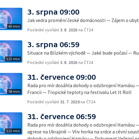
3. srpna 09:00
Jak vedra promění české domácnosti — Zájem o ubyto
60 min
Poslední vysílání
3. 8. 2026
na ČT24
3. srpna 06:59
Situace na Blízkém východě — Jaké bude počasí — Ru
122 min
Poslední vysílání
3. 8. 2026
na ČT24
31. července 09:00
Rada pro mír dosáhla dohody o odzbrojení Hamásu —
58 min
Francii — Tropické teploty na festivalu Let It Roll
Poslední vysílání
31. 7. 2026
na ČT24
31. července 06:59
Rada pro mír dosáhla dohody o odzbrojení Hamásu —
122 min
agrese na Ukrajině — Vliv horka na srdce a cévní sou
dohody o odzbrojení Hamásu — Dokument Veřejný pro