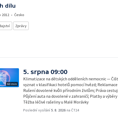
h dílu
o
2012
•
Česko
ajství
Zprávy
5. srpna 09:00
Klimatizace na dětských odděleních nemocnic — Čišt
60 min
vyznat v klasifikaci hotelů pomocí hvězd; Reklamace
Rušení dovolené kvůli přírodním živlům; Práva cestují
Půjčení auta na dovolené v zahraničí; Platby a výběry
Těžba léčivé rašeliny u Malé Morávky
Poslední vysílání
5. 8. 2026
na ČT24