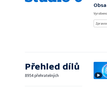
Obsa
Vyroben
Zpravod
Přehled dílů
8954 přehratelných