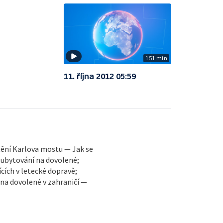
151 min
11. října 2012 05:59
ění Karlova mostu — Jak se
 ubytování na dovolené;
cích v letecké dopravě;
 na dovolené v zahraničí —