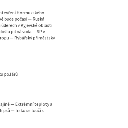
vuotevření Hormuzského
ké bude počasí — Ruská
i úderech v Kyjevské oblasti
došla pitná voda — SP v
vropu — Rybářský příměstský
iku požárů
ajině — Extrémní teploty a
 psů — Irsko se loučí s