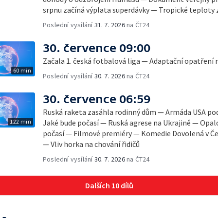
srpnu začíná výplata superdávky — Tropické teploty zat
Poslední vysílání
31. 7. 2026
na ČT24
30. července 09:00
Začala 1. česká fotbalová liga — Adaptační opatření
60 min
Poslední vysílání
30. 7. 2026
na ČT24
30. července 06:59
Ruská raketa zasáhla rodinný dům — Armáda USA podn
122 min
Jaké bude počasí — Ruská agrese na Ukrajině — Opalo
počasí — Filmové premiéry — Komedie Dovolená v Če
— Vliv horka na chování řidičů
Poslední vysílání
30. 7. 2026
na ČT24
Dalších 10 dílů