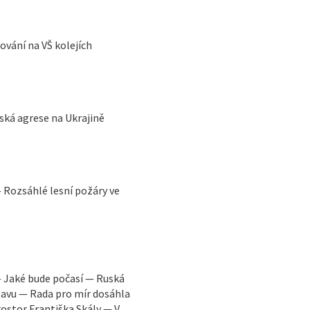
vání na VŠ kolejích
ská agrese na Ukrajině
 Rozsáhlé lesní požáry ve
 Jaké bude počasí — Ruská
stavu — Rada pro mír dosáhla
stor Františka Skály — V