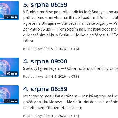
5. srpna 06:59
V Rudém moři se potopila indická loď; Snahy o zno
122 min
průlivu; Enormní vlna násilí na Západním břehu — Ja
agrese na Ukrajině — Vliv veder na lidské orgány — Př
zahynulo 15 lidí — Třem obcím na Brněnsku dočasně 
orientačním běhu v Česku — Horko a požáry sužují E
tábor
Poslední vysílání
5. 8. 2026
na ČT24
4. srpna 09:00
Světový týden kojení — Odborníci studují příčiny vzn
60 min
Poslední vysílání
4. 8. 2026
na ČT24
4. srpna 06:59
Rozhovory mezi USA a Íránem — Ruská agrese na Ukr
122 min
požáry na jihu Moravy — Mezinárodní den asistenčních
hudebníkem Glenem Hansardem
Poslední vysílání
4. 8. 2026
na ČT24