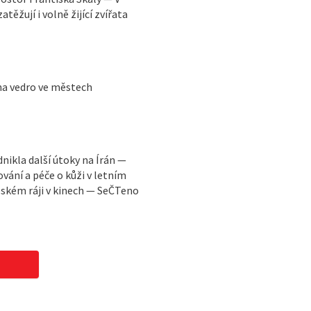
ěžují i volně žijící zvířata
 na vedro ve městech
ikla další útoky na Írán —
vání a péče o kůži v letním
ském ráji v kinech — SeČTeno