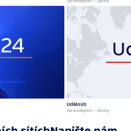
Zpravodajství
Zprávy
Události
Zpravodajství
Zprávy
ích sítích
Napište nám