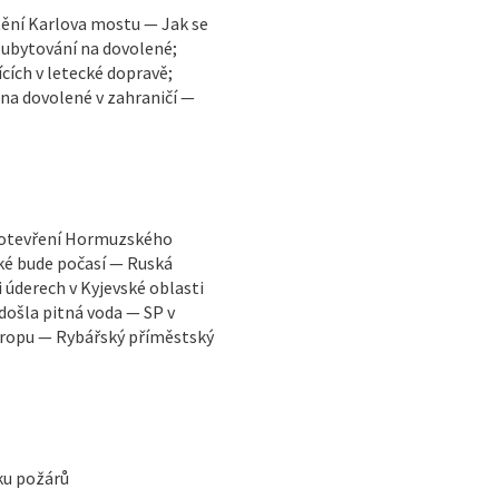
ění Karlova mostu — Jak se
 ubytování na dovolené;
cích v letecké dopravě;
 na dovolené v zahraničí —
vuotevření Hormuzského
ké bude počasí — Ruská
i úderech v Kyjevské oblasti
došla pitná voda — SP v
vropu — Rybářský příměstský
iku požárů