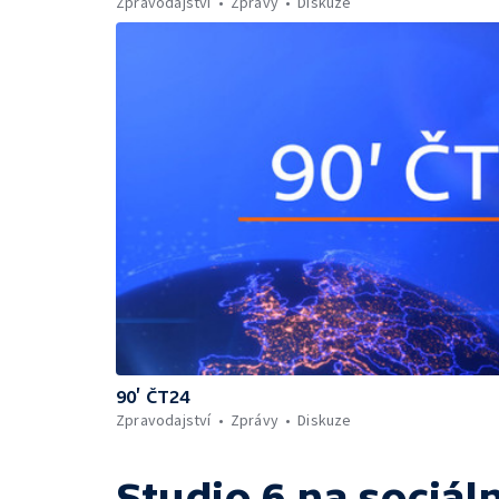
Zpravodajství
Zprávy
Diskuze
90’ ČT24
Zpravodajství
Zprávy
Diskuze
Studio 6
na sociáln