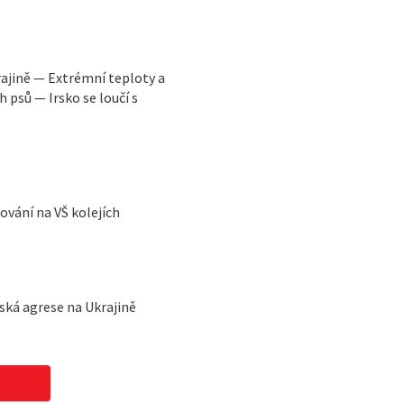
ajině — Extrémní teploty a
 psů — Irsko se loučí s
vání na VŠ kolejích
ská agrese na Ukrajině