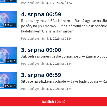
60 min
Poslední vysílání
4. 8. 2026
na ČT24
4. srpna 06:59
Rozhovory mezi USA a Íránem — Ruská agrese na Ukr
122 min
požáry na jihu Moravy — Mezinárodní den asistenčních
hudebníkem Glenem Hansardem
Poslední vysílání
4. 8. 2026
na ČT24
3. srpna 09:00
Jak vedra promění české domácnosti — Zájem o ubyto
60 min
Poslední vysílání
3. 8. 2026
na ČT24
3. srpna 06:59
Situace na Blízkém východě — Jaké bude počasí — Ru
122 min
Poslední vysílání
3. 8. 2026
na ČT24
Dalších 10 dílů