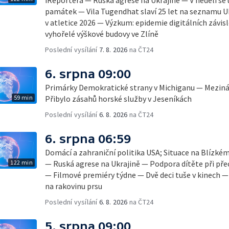
památek — Vila Tugendhat slaví 25 let na seznamu 
v atletice 2026 — Výzkum: epidemie digitálních závis
vyhořelé výškové budovy ve Zlíně
Poslední vysílání
7. 8. 2026
na ČT24
6. srpna 09:00
Primárky Demokratické strany v Michiganu — Mezinár
59 min
Přibylo zásahů horské služby v Jeseníkách
Poslední vysílání
6. 8. 2026
na ČT24
6. srpna 06:59
Domácí a zahraniční politika USA; Situace na Blízké
122 min
— Ruská agrese na Ukrajině — Podpora dítěte při pře
— Filmové premiéry týdne — Dvě deci tuše v kinech 
na rakovinu prsu
Poslední vysílání
6. 8. 2026
na ČT24
5. srpna 09:00