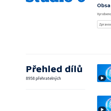
Obsa
Vyroben
Zpravod
Přehled dílů
8958 přehratelných