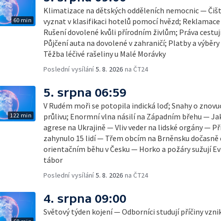
Klimatizace na dětských odděleních nemocnic — Čišt
60 min
vyznat v klasifikaci hotelů pomocí hvězd; Reklamace
Rušení dovolené kvůli přírodním živlům; Práva cestují
Půjčení auta na dovolené v zahraničí; Platby a výběry
Těžba léčivé rašeliny u Malé Morávky
Poslední vysílání
5. 8. 2026
na ČT24
5. srpna 06:59
V Rudém moři se potopila indická loď; Snahy o zno
122 min
průlivu; Enormní vlna násilí na Západním břehu — Ja
agrese na Ukrajině — Vliv veder na lidské orgány — Př
zahynulo 15 lidí — Třem obcím na Brněnsku dočasně 
orientačním běhu v Česku — Horko a požáry sužují E
tábor
Poslední vysílání
5. 8. 2026
na ČT24
4. srpna 09:00
Světový týden kojení — Odborníci studují příčiny vzn