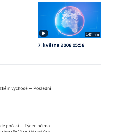
147 min
7. května 2008 05:58
lízkém východě — Poslední
ude počasí — Týden očima
 uskuteční Den židovských