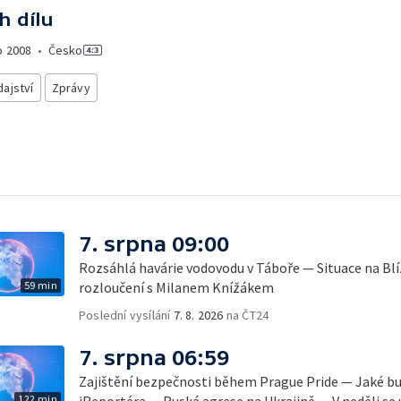
h dílu
o
2008
•
Česko
ajství
Zprávy
7. srpna 09:00
Rozsáhlá havárie vodovodu v Táboře — Situace na B
59 min
rozloučení s Milanem Knížákem
Poslední vysílání
7. 8. 2026
na ČT24
7. srpna 06:59
Zajištění bezpečnosti během Prague Pride — Jaké b
122 min
iReportéra — Ruská agrese na Ukrajině — V neděli se