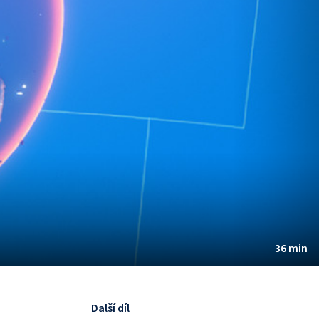
36 min
Další díl