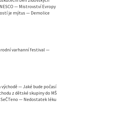
UNESCO — Mistrovství Evropy
lostí je mýtus — Demolice
odní varhanní festival —
m východě — Jaké bude počasí
chodu z dětské skupiny do MŠ
— SeČTeno — Nedostatek léku