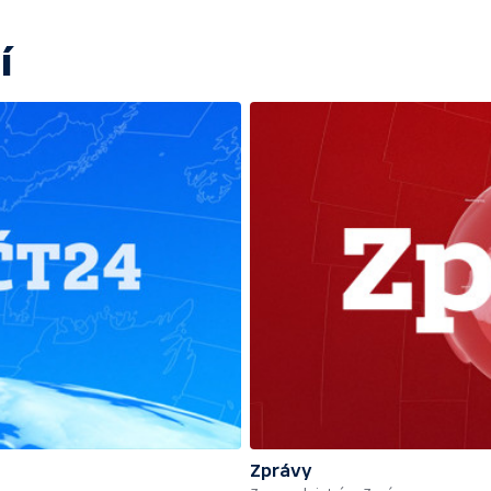
í
Zprávy