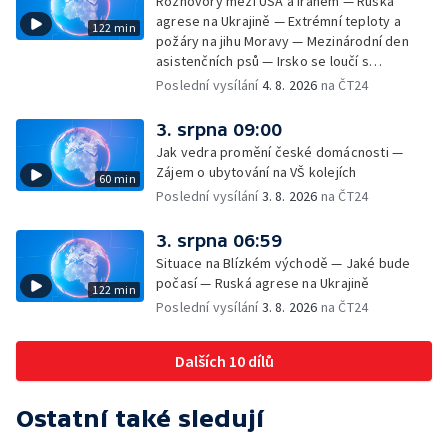
Rozhovory mezi USA a Íránem — Ruská
agrese na Ukrajině — Extrémní teploty a
122 min
požáry na jihu Moravy — Mezinárodní den
asistenčních psů — Irsko se loučí s
hudebníkem Glenem Hansardem
Poslední vysílání
4. 8. 2026
na ČT24
3. srpna 09:00
Jak vedra promění české domácnosti —
Zájem o ubytování na VŠ kolejích
60 min
Poslední vysílání
3. 8. 2026
na ČT24
3. srpna 06:59
Situace na Blízkém východě — Jaké bude
počasí — Ruská agrese na Ukrajině
122 min
Poslední vysílání
3. 8. 2026
na ČT24
Dalších 10 dílů
Ostatní také sledují