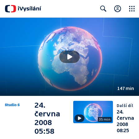
Close
Search
147 min
24.
Další díl
24.
června
června
35 min
2008
2008
05:58
08:25