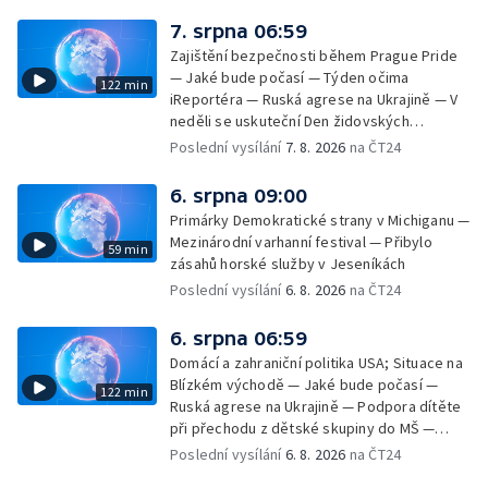
7. srpna 06:59
Zajištění bezpečnosti během Prague Pride
— Jaké bude počasí — Týden očima
122 min
iReportéra — Ruská agrese na Ukrajině — V
neděli se uskuteční Den židovských
památek — Vila Tugendhat slaví 25 let na
Poslední vysílání
7. 8. 2026
na ČT24
seznamu UNESCO — Mistrovství Evropy v
atletice 2026 — Výzkum: epidemie digitálních
6. srpna 09:00
závislostí je mýtus — Demolice vyhořelé
Primárky Demokratické strany v Michiganu —
výškové budovy ve Zlíně
Mezinárodní varhanní festival — Přibylo
59 min
zásahů horské služby v Jeseníkách
Poslední vysílání
6. 8. 2026
na ČT24
6. srpna 06:59
Domácí a zahraniční politika USA; Situace na
Blízkém východě — Jaké bude počasí —
122 min
Ruská agrese na Ukrajině — Podpora dítěte
při přechodu z dětské skupiny do MŠ —
Filmové premiéry týdne — Dvě deci tuše v
Poslední vysílání
6. 8. 2026
na ČT24
kinech — SeČTeno — Nedostatek léku na