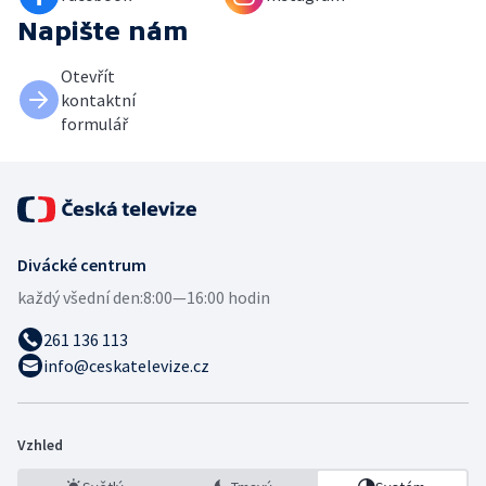
Napište nám
Otevřít
kontaktní
formulář
Divácké centrum
každý všední den:
8:00—16:00 hodin
261 136 113
info@ceskatelevize.cz
Vzhled