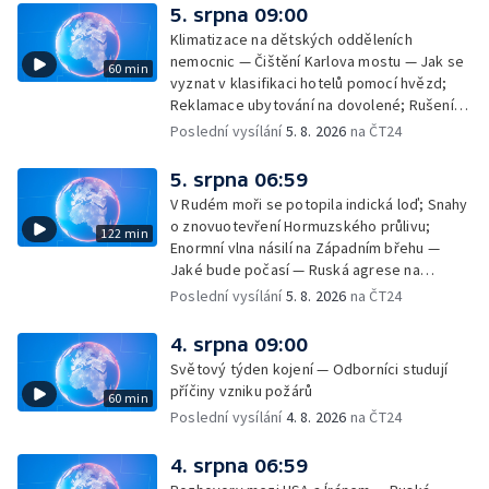
rakovinu prsu
5. srpna 09:00
Klimatizace na dětských odděleních
nemocnic — Čištění Karlova mostu — Jak se
60 min
vyznat v klasifikaci hotelů pomocí hvězd;
Reklamace ubytování na dovolené; Rušení
dovolené kvůli přírodním živlům; Práva
Poslední vysílání
5. 8. 2026
na ČT24
cestujících v letecké dopravě; Půjčení auta
na dovolené v zahraničí; Platby a výběry na
5. srpna 06:59
dovolené v zahraničí — Těžba léčivé rašeliny
V Rudém moři se potopila indická loď; Snahy
u Malé Morávky
o znovuotevření Hormuzského průlivu;
122 min
Enormní vlna násilí na Západním břehu —
Jaké bude počasí — Ruská agrese na
Ukrajině — Vliv veder na lidské orgány — Při
Poslední vysílání
5. 8. 2026
na ČT24
úderech v Kyjevské oblasti zahynulo 15 lidí
— Třem obcím na Brněnsku dočasně došla
4. srpna 09:00
pitná voda — SP v orientačním běhu v Česku
Světový týden kojení — Odborníci studují
— Horko a požáry sužují Evropu — Rybářský
příčiny vzniku požárů
60 min
příměstský tábor
Poslední vysílání
4. 8. 2026
na ČT24
4. srpna 06:59