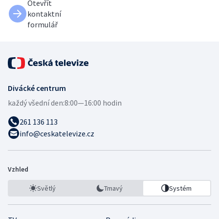
Otevřít
kontaktní
formulář
Divácké centrum
každý všední den:
8:00—16:00 hodin
261 136 113
info@ceskatelevize.cz
Vzhled
Světlý
Tmavý
Systém