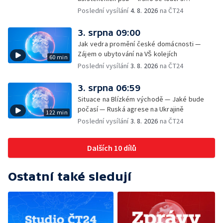
hudebníkem Glenem Hansardem
Poslední vysílání
4. 8. 2026
na ČT24
3. srpna 09:00
Jak vedra promění české domácnosti —
Zájem o ubytování na VŠ kolejích
60 min
Poslední vysílání
3. 8. 2026
na ČT24
3. srpna 06:59
Situace na Blízkém východě — Jaké bude
počasí — Ruská agrese na Ukrajině
122 min
Poslední vysílání
3. 8. 2026
na ČT24
Dalších 10 dílů
Ostatní také sledují