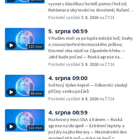
vyznat v klasifikaci hotelů pomocí hvězd;
Reklamace ubytování na dovolené; Rušení
dovolené kvůli přírodním živlům; Práva
Poslední vysílání
5. 8. 2026
na ČT24
cestujících v letecké dopravě; Půjčení auta
na dovolené v zahraničí; Platby a výběry na
5. srpna 06:59
dovolené v zahraničí — Těžba léčivé rašeliny
V Rudém moři se potopila indická loď; Snahy
u Malé Morávky
o znovuotevření Hormuzského průlivu;
122 min
Enormní vlna násilí na Západním břehu —
Jaké bude počasí — Ruská agrese na
Ukrajině — Vliv veder na lidské orgány — Při
Poslední vysílání
5. 8. 2026
na ČT24
úderech v Kyjevské oblasti zahynulo 15 lidí
— Třem obcím na Brněnsku dočasně došla
4. srpna 09:00
pitná voda — SP v orientačním běhu v Česku
Světový týden kojení — Odborníci studují
— Horko a požáry sužují Evropu — Rybářský
příčiny vzniku požárů
60 min
příměstský tábor
Poslední vysílání
4. 8. 2026
na ČT24
4. srpna 06:59
Rozhovory mezi USA a Íránem — Ruská
agrese na Ukrajině — Extrémní teploty a
122 min
požáry na jihu Moravy — Mezinárodní den
asistenčních psů — Irsko se loučí s