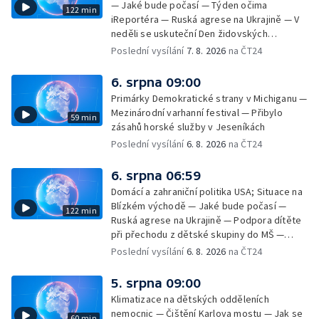
— Jaké bude počasí — Týden očima
122 min
iReportéra — Ruská agrese na Ukrajině — V
neděli se uskuteční Den židovských
památek — Vila Tugendhat slaví 25 let na
Poslední vysílání
7. 8. 2026
na ČT24
seznamu UNESCO — Mistrovství Evropy v
atletice 2026 — Výzkum: epidemie digitálních
6. srpna 09:00
závislostí je mýtus — Demolice vyhořelé
Primárky Demokratické strany v Michiganu —
výškové budovy ve Zlíně
Mezinárodní varhanní festival — Přibylo
59 min
zásahů horské služby v Jeseníkách
Poslední vysílání
6. 8. 2026
na ČT24
6. srpna 06:59
Domácí a zahraniční politika USA; Situace na
Blízkém východě — Jaké bude počasí —
122 min
Ruská agrese na Ukrajině — Podpora dítěte
při přechodu z dětské skupiny do MŠ —
Filmové premiéry týdne — Dvě deci tuše v
Poslední vysílání
6. 8. 2026
na ČT24
kinech — SeČTeno — Nedostatek léku na
rakovinu prsu
5. srpna 09:00
Klimatizace na dětských odděleních
nemocnic — Čištění Karlova mostu — Jak se
60 min