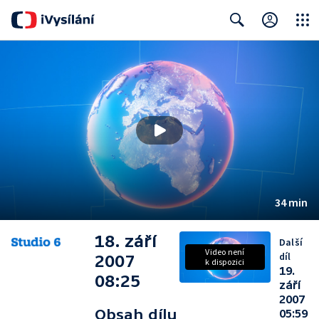
Close
Search
34 min
18. září
Další
Video není
díl
2007
k dispozici
19.
08:25
září
2007
Obsah dílu
05:59