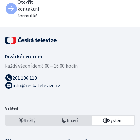
Otevřít
kontaktní
formulář
Divácké centrum
každý všední den:
8:00—16:00 hodin
261 136 113
info@ceskatelevize.cz
Vzhled
Světlý
Tmavý
Systém