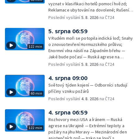
vyznat v klasifikaci hotelů pomocí hvězd;
Reklamace ubytování na dovolené; Rušení
dovolené kvůli přírodním živlům; Práva
Poslední vysílání
5. 8. 2026
na ČT24
cestujících v letecké dopravě; Půjčení auta
na dovolené v zahraničí; Platby a výběry na
5. srpna 06:59
dovolené v zahraničí — Těžba léčivé rašeliny
V Rudém moři se potopila indická loď; Snahy
u Malé Morávky
o znovuotevření Hormuzského průlivu;
122 min
Enormní vlna násilí na Západním břehu —
Jaké bude počasí — Ruská agrese na
Ukrajině — Vliv veder na lidské orgány — Při
Poslední vysílání
5. 8. 2026
na ČT24
úderech v Kyjevské oblasti zahynulo 15 lidí
— Třem obcím na Brněnsku dočasně došla
4. srpna 09:00
pitná voda — SP v orientačním běhu v Česku
Světový týden kojení — Odborníci studují
— Horko a požáry sužují Evropu — Rybářský
příčiny vzniku požárů
60 min
příměstský tábor
Poslední vysílání
4. 8. 2026
na ČT24
4. srpna 06:59
Rozhovory mezi USA a Íránem — Ruská
agrese na Ukrajině — Extrémní teploty a
122 min
požáry na jihu Moravy — Mezinárodní den
asistenčních psů — Irsko se loučí s