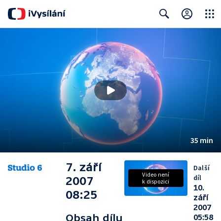
Close
Search
35 min
7. září
Další
Video není
díl
2007
k dispozici
10.
08:25
září
2007
Obsah dílu
05:58