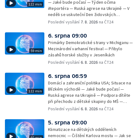
— Jaké bude počasí — Týden očima
122 min
iReportéra — Ruská agrese na Ukrajině — V
neděli se uskuteční Den židovských
památek — Vila Tugendhat slaví 25 let na
Poslední vysílání
7. 8. 2026
na ČT24
seznamu UNESCO — Mistrovství Evropy v
atletice 2026 — Výzkum: epidemie digitálních
6. srpna 09:00
závislostí je mýtus — Demolice vyhořelé
Primárky Demokratické strany v Michiganu —
výškové budovy ve Zlíně
Mezinárodní varhanní festival — Přibylo
59 min
zásahů horské služby v Jeseníkách
Poslední vysílání
6. 8. 2026
na ČT24
6. srpna 06:59
Domácí a zahraniční politika USA; Situace na
Blízkém východě — Jaké bude počasí —
122 min
Ruská agrese na Ukrajině — Podpora dítěte
při přechodu z dětské skupiny do MŠ —
Filmové premiéry týdne — Dvě deci tuše v
Poslední vysílání
6. 8. 2026
na ČT24
kinech — SeČTeno — Nedostatek léku na
rakovinu prsu
5. srpna 09:00
Klimatizace na dětských odděleních
nemocnic — Čištění Karlova mostu — Jak se
60 min