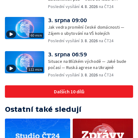
hudebníkem Glenem Hansardem
Poslední vysílání
4. 8. 2026
na ČT24
3. srpna 09:00
Jak vedra promění české domácnosti —
Zájem o ubytování na VŠ kolejích
60 min
Poslední vysílání
3. 8. 2026
na ČT24
3. srpna 06:59
Situace na Blízkém východě — Jaké bude
počasí — Ruská agrese na Ukrajině
122 min
Poslední vysílání
3. 8. 2026
na ČT24
Dalších 10 dílů
Ostatní také sledují