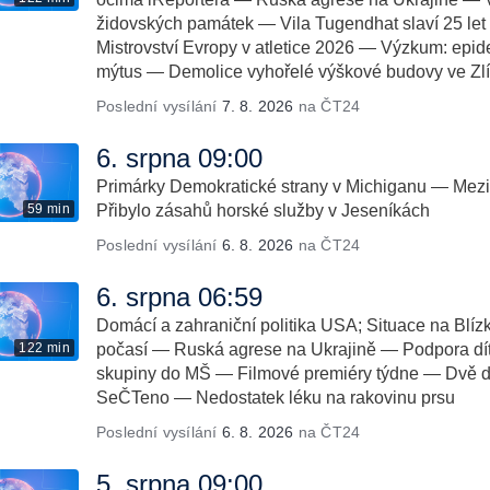
židovských památek — Vila Tugendhat slaví 25 
Mistrovství Evropy v atletice 2026 — Výzkum: epidem
mýtus — Demolice vyhořelé výškové budovy ve Zl
Poslední vysílání
7. 8. 2026
na ČT24
6. srpna 09:00
Primárky Demokratické strany v Michiganu — Mezin
59 min
Přibylo zásahů horské služby v Jeseníkách
Poslední vysílání
6. 8. 2026
na ČT24
6. srpna 06:59
Domácí a zahraniční politika USA; Situace na Bl
122 min
počasí — Ruská agrese na Ukrajině — Podpora dítě
skupiny do MŠ — Filmové premiéry týdne — Dvě d
SeČTeno — Nedostatek léku na rakovinu prsu
Poslední vysílání
6. 8. 2026
na ČT24
5. srpna 09:00