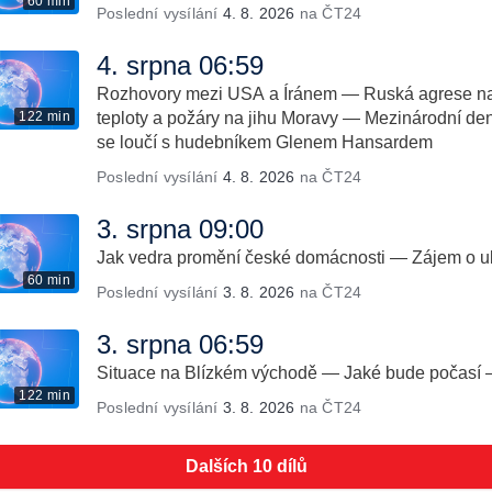
60 min
Poslední vysílání
4. 8. 2026
na ČT24
4. srpna 06:59
Rozhovory mezi USA a Íránem — Ruská agrese na
122 min
teploty a požáry na jihu Moravy — Mezinárodní de
se loučí s hudebníkem Glenem Hansardem
Poslední vysílání
4. 8. 2026
na ČT24
3. srpna 09:00
Jak vedra promění české domácnosti — Zájem o ub
60 min
Poslední vysílání
3. 8. 2026
na ČT24
3. srpna 06:59
Situace na Blízkém východě — Jaké bude počasí 
122 min
Poslední vysílání
3. 8. 2026
na ČT24
Dalších 10 dílů