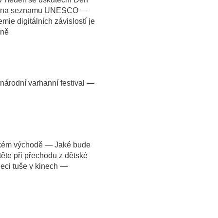
let na seznamu UNESCO —
ie digitálních závislostí je
íně
árodní varhanní festival —
ízkém východě — Jaké bude
te při přechodu z dětské
eci tuše v kinech —