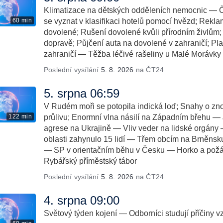
Klimatizace na dětských odděleních nemocnic — Č
60 min
se vyznat v klasifikaci hotelů pomocí hvězd; Rekl
dovolené; Rušení dovolené kvůli přírodním živlům; 
dopravě; Půjčení auta na dovolené v zahraničí; Pl
zahraničí — Těžba léčivé rašeliny u Malé Morávky
Poslední vysílání
5. 8. 2026
na ČT24
5. srpna 06:59
V Rudém moři se potopila indická loď; Snahy o z
122 min
průlivu; Enormní vlna násilí na Západním břehu 
agrese na Ukrajině — Vliv veder na lidské orgány
oblasti zahynulo 15 lidí — Třem obcím na Brněnsk
— SP v orientačním běhu v Česku — Horko a požá
Rybářský příměstský tábor
Poslední vysílání
5. 8. 2026
na ČT24
4. srpna 09:00
Světový týden kojení — Odborníci studují příčiny v