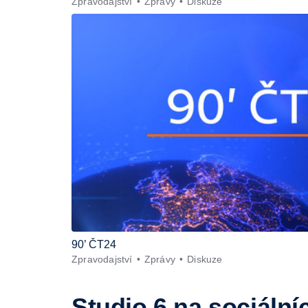
Zpravodajství
Zprávy
Diskuze
90’ ČT24
Zpravodajství
Zprávy
Diskuze
Studio 6
na sociálníc