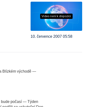
Video není k dispozici
10. července 2007 05:58
na Blízkém východě —
é bude počasí — Týden
 neděli se uskuteční Den