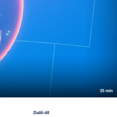
35 min
Další díl