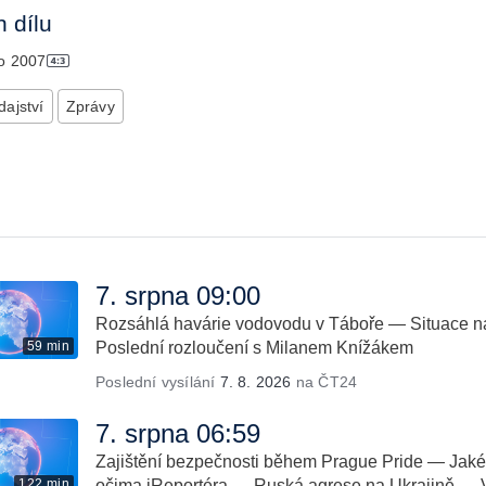
 dílu
no
2007
ajství
Zprávy
7. srpna 09:00
Rozsáhlá havárie vodovodu v Táboře — Situace 
59 min
Poslední rozloučení s Milanem Knížákem
Poslední vysílání
7. 8. 2026
na ČT24
7. srpna 06:59
Zajištění bezpečnosti během Prague Pride — Jak
122 min
očima iReportéra — Ruská agrese na Ukrajině — V