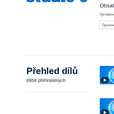
Obsah
Vyrobe
Zpravod
Přehled dílů
8958 přehratelných