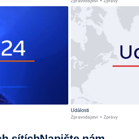
Zpravodajství
Zprávy
Události
Zpravodajství
Zprávy
h sítích
Napište nám