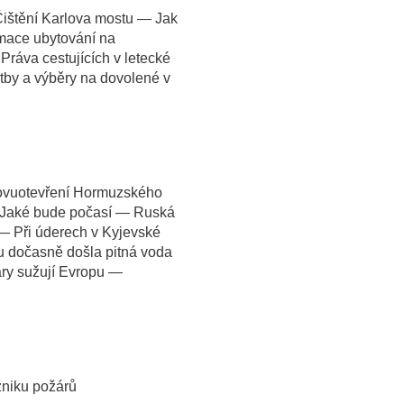
ištění Karlova mostu — Jak
amace ubytování na
Práva cestujících v letecké
atby a výběry na dovolené v
novuotevření Hormuzského
— Jaké bude počasí — Ruská
 — Při úderech v Kyjevské
u dočasně došla pitná voda
ry sužují Evropu —
zniku požárů