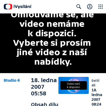
Omlouváme se, ale 
Close
Search
video nemáme 
k dispozici. 
Vyberte si prosím 
jiné video z naší 
nabídky.
18. ledna
Další
Video není
díl
2007
k dispozici
18.
05:58
ledna
2007
Obsah dílu
08:24