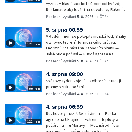
vyznat v klasifikaci hotelů pomocí hvězd;
Reklamace ubytování na dovolené; Rušení
dovolené kvůli přírodním živlům; Práva
Poslední vysílání
5. 8. 2026
na ČT24
cestujících v letecké dopravě; Půjčení auta
na dovolené v zahraničí; Platby a výběry na
5. srpna 06:59
dovolené v zahraničí — Těžba léčivé rašeliny
V Rudém moři se potopila indická loď; Snahy
u Malé Morávky
o znovuotevření Hormuzského průlivu;
122 min
Enormní vlna násilí na Západním břehu —
Jaké bude počasí — Ruská agrese na
Ukrajině — Vliv veder na lidské orgány — Při
Poslední vysílání
5. 8. 2026
na ČT24
úderech v Kyjevské oblasti zahynulo 15 lidí
— Třem obcím na Brněnsku dočasně došla
4. srpna 09:00
pitná voda — SP v orientačním běhu v Česku
Světový týden kojení — Odborníci studují
— Horko a požáry sužují Evropu — Rybářský
příčiny vzniku požárů
60 min
příměstský tábor
Poslední vysílání
4. 8. 2026
na ČT24
4. srpna 06:59
Rozhovory mezi USA a Íránem — Ruská
agrese na Ukrajině — Extrémní teploty a
122 min
požáry na jihu Moravy — Mezinárodní den
asistenčních psů — Irsko se loučí s