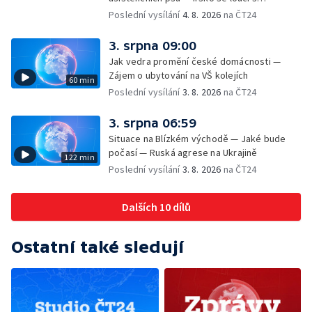
hudebníkem Glenem Hansardem
Poslední vysílání
4. 8. 2026
na ČT24
3. srpna 09:00
Jak vedra promění české domácnosti —
Zájem o ubytování na VŠ kolejích
60 min
Poslední vysílání
3. 8. 2026
na ČT24
3. srpna 06:59
Situace na Blízkém východě — Jaké bude
počasí — Ruská agrese na Ukrajině
122 min
Poslední vysílání
3. 8. 2026
na ČT24
Dalších 10 dílů
Ostatní také sledují