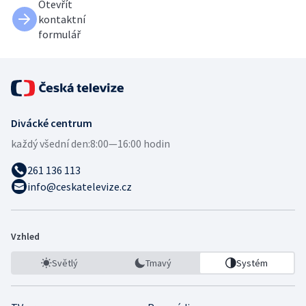
Otevřít
kontaktní
formulář
Divácké centrum
každý všední den:
8:00—16:00 hodin
261 136 113
info@ceskatelevize.cz
Vzhled
Světlý
Tmavý
Systém