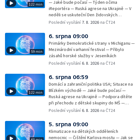
— Jaké bude počasí — Týden očima
122 min
iReportéra — Ruská agrese na Ukrajině — V
neděli se uskuteční Den židovských
památek — Vila Tugendhat slaví 25 let na
Poslední vysílání
7. 8. 2026
na ČT24
seznamu UNESCO — Mistrovství Evropy v
atletice 2026 — Výzkum: epidemie digitálních
6. srpna 09:00
závislostí je mýtus — Demolice vyhořelé
Primárky Demokratické strany v Michiganu —
výškové budovy ve Zlíně
Mezinárodní varhanní festival — Přibylo
59 min
zásahů horské služby v Jeseníkách
Poslední vysílání
6. 8. 2026
na ČT24
6. srpna 06:59
Domácí a zahraniční politika USA; Situace na
Blízkém východě — Jaké bude počasí —
122 min
Ruská agrese na Ukrajině — Podpora dítěte
při přechodu z dětské skupiny do MŠ —
Filmové premiéry týdne — Dvě deci tuše v
Poslední vysílání
6. 8. 2026
na ČT24
kinech — SeČTeno — Nedostatek léku na
rakovinu prsu
5. srpna 09:00
Klimatizace na dětských odděleních
nemocnic — Čištění Karlova mostu — Jak se
60 min