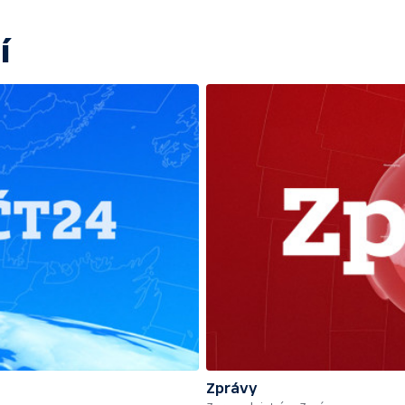
í
Zprávy