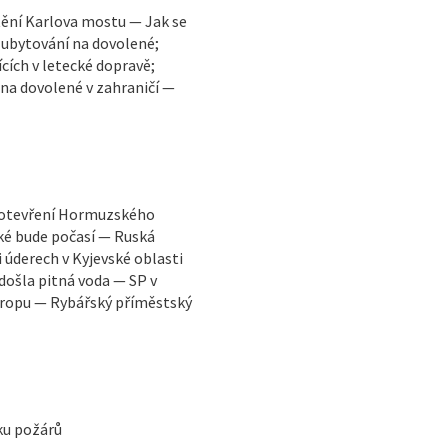
ění Karlova mostu — Jak se
 ubytování na dovolené;
cích v letecké dopravě;
 na dovolené v zahraničí —
vuotevření Hormuzského
ké bude počasí — Ruská
i úderech v Kyjevské oblasti
došla pitná voda — SP v
vropu — Rybářský příměstský
iku požárů