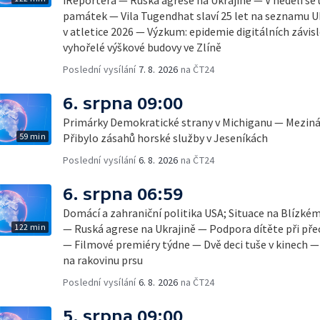
památek — Vila Tugendhat slaví 25 let na seznamu 
v atletice 2026 — Výzkum: epidemie digitálních závis
vyhořelé výškové budovy ve Zlíně
Poslední vysílání
7. 8. 2026
na ČT24
6. srpna 09:00
Primárky Demokratické strany v Michiganu — Mezinár
59 min
Přibylo zásahů horské služby v Jeseníkách
Poslední vysílání
6. 8. 2026
na ČT24
6. srpna 06:59
Domácí a zahraniční politika USA; Situace na Blízké
122 min
— Ruská agrese na Ukrajině — Podpora dítěte při pře
— Filmové premiéry týdne — Dvě deci tuše v kinech 
na rakovinu prsu
Poslední vysílání
6. 8. 2026
na ČT24
5. srpna 09:00