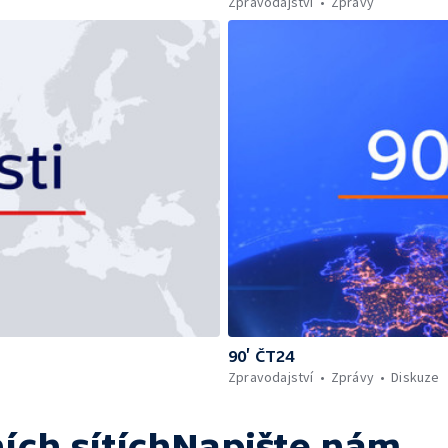
Zpravodajství
Zprávy
90’ ČT24
Zpravodajství
Zprávy
Diskuze
ích sítích
Napište nám