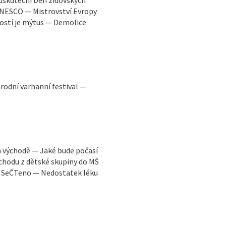
UNESCO — Mistrovství Evropy
lostí je mýtus — Demolice
odní varhanní festival —
m východě — Jaké bude počasí
chodu z dětské skupiny do MŠ
— SeČTeno — Nedostatek léku