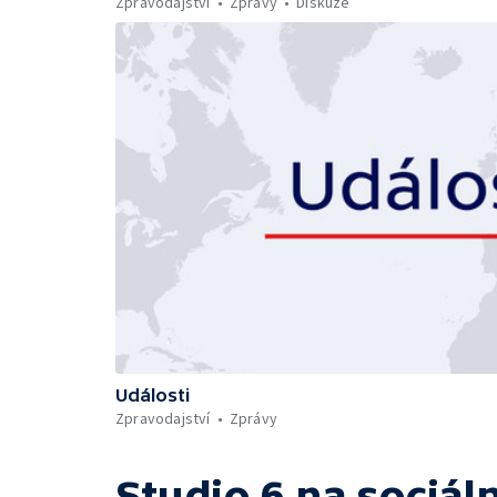
Zpravodajství
Zprávy
Diskuze
Události
Zpravodajství
Zprávy
Studio 6
na sociáln