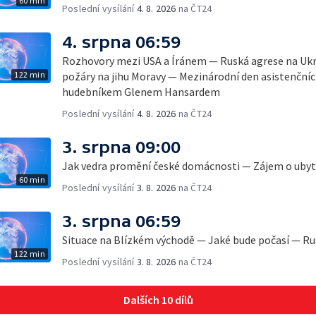
60 min
Poslední vysílání
4. 8. 2026
na ČT24
4. srpna 06:59
Rozhovory mezi USA a Íránem — Ruská agrese na Ukr
122 min
požáry na jihu Moravy — Mezinárodní den asistenčních
hudebníkem Glenem Hansardem
Poslední vysílání
4. 8. 2026
na ČT24
3. srpna 09:00
Jak vedra promění české domácnosti — Zájem o ubyto
60 min
Poslední vysílání
3. 8. 2026
na ČT24
3. srpna 06:59
Situace na Blízkém východě — Jaké bude počasí — Ru
122 min
Poslední vysílání
3. 8. 2026
na ČT24
Dalších 10 dílů