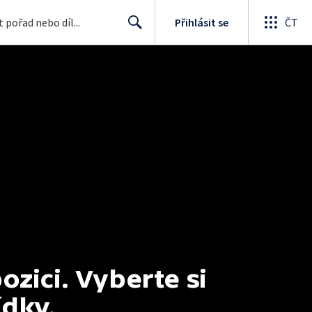
Přihlásit se
ČT
Search
ici. Vyberte si 
ídky.