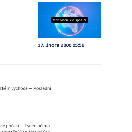
Video není k dispozici
17. února 2006 05:59
lízkém východě — Poslední
ude počasí — Týden očima
 uskuteční Den židovských