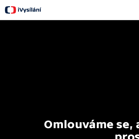
Omlouváme se, al
pros