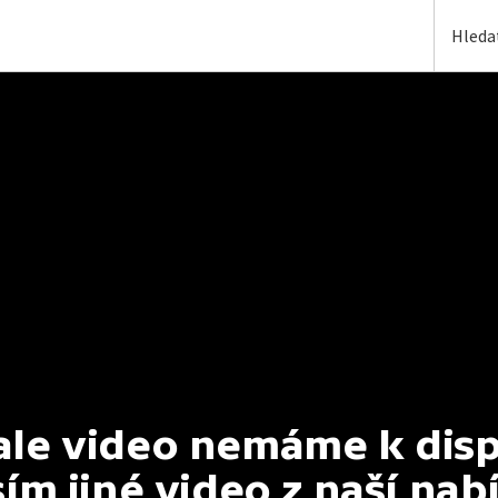
e video nemáme k dispoz
ím jiné video z naší nab