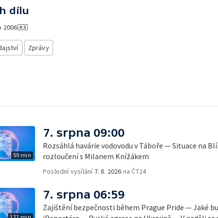
h dílu
o
2006
ajství
Zprávy
7. srpna 09:00
Rozsáhlá havárie vodovodu v Táboře — Situace na B
59 min
rozloučení s Milanem Knížákem
Poslední vysílání
7. 8. 2026
na ČT24
7. srpna 06:59
Zajištění bezpečnosti během Prague Pride — Jaké b
122 min
iReportéra — Ruská agrese na Ukrajině — V neděli se