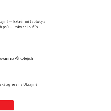
ajině — Extrémní teploty a
 psů — Irsko se loučí s
vání na VŠ kolejích
ská agrese na Ukrajině