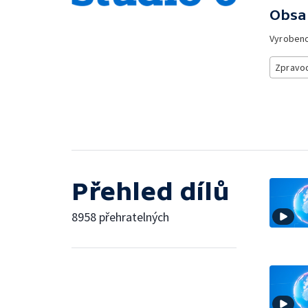
Obsa
Vyroben
Zpravod
Přehled dílů
8958 přehratelných