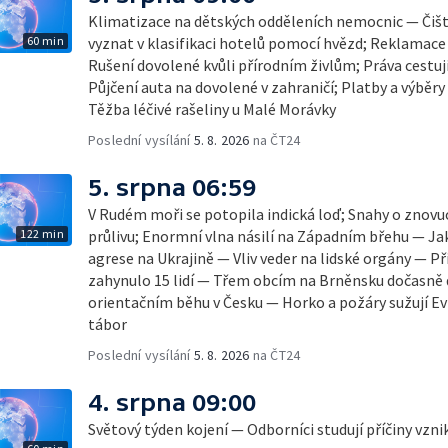
Klimatizace na dětských odděleních nemocnic — Čišt
60 min
vyznat v klasifikaci hotelů pomocí hvězd; Reklamace
Rušení dovolené kvůli přírodním živlům; Práva cestují
Půjčení auta na dovolené v zahraničí; Platby a výběry
Těžba léčivé rašeliny u Malé Morávky
Poslední vysílání
5. 8. 2026
na ČT24
5. srpna 06:59
V Rudém moři se potopila indická loď; Snahy o zno
122 min
průlivu; Enormní vlna násilí na Západním břehu — Ja
agrese na Ukrajině — Vliv veder na lidské orgány — Př
zahynulo 15 lidí — Třem obcím na Brněnsku dočasně 
orientačním běhu v Česku — Horko a požáry sužují E
tábor
Poslední vysílání
5. 8. 2026
na ČT24
4. srpna 09:00
Světový týden kojení — Odborníci studují příčiny vzn