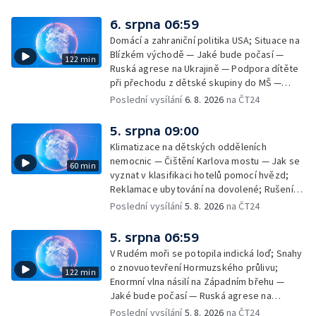
6. srpna 06:59
Domácí a zahraniční politika USA; Situace na
Blízkém východě — Jaké bude počasí —
122 min
Ruská agrese na Ukrajině — Podpora dítěte
při přechodu z dětské skupiny do MŠ —
Filmové premiéry týdne — Dvě deci tuše v
Poslední vysílání
6. 8. 2026
na ČT24
kinech — SeČTeno — Nedostatek léku na
rakovinu prsu
5. srpna 09:00
Klimatizace na dětských odděleních
nemocnic — Čištění Karlova mostu — Jak se
60 min
vyznat v klasifikaci hotelů pomocí hvězd;
Reklamace ubytování na dovolené; Rušení
dovolené kvůli přírodním živlům; Práva
Poslední vysílání
5. 8. 2026
na ČT24
cestujících v letecké dopravě; Půjčení auta
na dovolené v zahraničí; Platby a výběry na
5. srpna 06:59
dovolené v zahraničí — Těžba léčivé rašeliny
V Rudém moři se potopila indická loď; Snahy
u Malé Morávky
o znovuotevření Hormuzského průlivu;
122 min
Enormní vlna násilí na Západním břehu —
Jaké bude počasí — Ruská agrese na
Ukrajině — Vliv veder na lidské orgány — Při
Poslední vysílání
5. 8. 2026
na ČT24