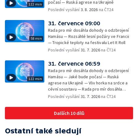
počasí — Ruská agrese na Ukrajině
122 min
Poslední vysílání
3. 8. 2026
na ČT24
31. července 09:00
Rada pro mír dosáhla dohody o odzbrojení
Hamásu — Rozsáhlé lesní požáry ve Francii
58 min
— Tropické teploty na festivalu Let It Roll
Poslední vysílání
31. 7. 2026
na ČT24
31. července 06:59
Rada pro mír dosáhla dohody o odzbrojení
Hamásu — Jaké bude počasí — Ruská
122 min
agrese na Ukrajině — Vliv horka na srdce a
cévní soustavu — Rada pro mír dosáhla
dohody o odzbrojení Hamásu — Dokument
Poslední vysílání
31. 7. 2026
na ČT24
Veřejný prostor Františka Skály — V srpnu
začíná výplata superdávky — Tropické
Dalších 10 dílů
teploty zatěžují i volně žijící zvířata
Ostatní také sledují