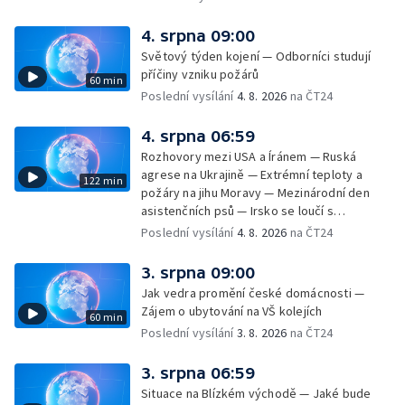
úderech v Kyjevské oblasti zahynulo 15 lidí
— Třem obcím na Brněnsku dočasně došla
4. srpna 09:00
pitná voda — SP v orientačním běhu v Česku
Světový týden kojení — Odborníci studují
— Horko a požáry sužují Evropu — Rybářský
příčiny vzniku požárů
60 min
příměstský tábor
Poslední vysílání
4. 8. 2026
na ČT24
4. srpna 06:59
Rozhovory mezi USA a Íránem — Ruská
agrese na Ukrajině — Extrémní teploty a
122 min
požáry na jihu Moravy — Mezinárodní den
asistenčních psů — Irsko se loučí s
hudebníkem Glenem Hansardem
Poslední vysílání
4. 8. 2026
na ČT24
3. srpna 09:00
Jak vedra promění české domácnosti —
Zájem o ubytování na VŠ kolejích
60 min
Poslední vysílání
3. 8. 2026
na ČT24
3. srpna 06:59
Situace na Blízkém východě — Jaké bude