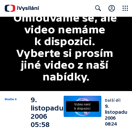
Omlouváme se, ale 
Close
Search
video nemáme 
k dispozici. 
Vyberte si prosím 
jiné video z naší 
nabídky.
9.
Další díl
Video není
9.
listopadu
k dispozici
listopadu
2006
2006
05:58
08:24