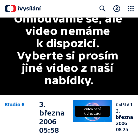
Omlouváme se, ale 
Close
Search
video nemáme 
k dispozici. 
Vyberte si prosím 
jiné video z naší 
nabídky.
3.
Další díl
Video není
3.
března
k dispozici
března
2006
2006
05:58
08:25