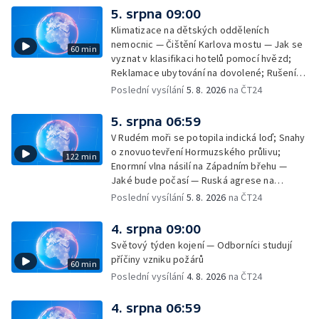
rakovinu prsu
5. srpna 09:00
Klimatizace na dětských odděleních
nemocnic — Čištění Karlova mostu — Jak se
60 min
vyznat v klasifikaci hotelů pomocí hvězd;
Reklamace ubytování na dovolené; Rušení
dovolené kvůli přírodním živlům; Práva
Poslední vysílání
5. 8. 2026
na ČT24
cestujících v letecké dopravě; Půjčení auta
na dovolené v zahraničí; Platby a výběry na
5. srpna 06:59
dovolené v zahraničí — Těžba léčivé rašeliny
V Rudém moři se potopila indická loď; Snahy
u Malé Morávky
o znovuotevření Hormuzského průlivu;
122 min
Enormní vlna násilí na Západním břehu —
Jaké bude počasí — Ruská agrese na
Ukrajině — Vliv veder na lidské orgány — Při
Poslední vysílání
5. 8. 2026
na ČT24
úderech v Kyjevské oblasti zahynulo 15 lidí
— Třem obcím na Brněnsku dočasně došla
4. srpna 09:00
pitná voda — SP v orientačním běhu v Česku
Světový týden kojení — Odborníci studují
— Horko a požáry sužují Evropu — Rybářský
příčiny vzniku požárů
60 min
příměstský tábor
Poslední vysílání
4. 8. 2026
na ČT24
4. srpna 06:59