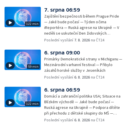
7. srpna 06:59
Zajištění bezpečnosti během Prague Pride
— Jaké bude počasí — Týden očima
122 min
iReportéra — Ruská agrese na Ukrajině — V
neděli se uskuteční Den židovských
památek — Vila Tugendhat slaví 25 let na
Poslední vysílání
7. 8. 2026
na ČT24
seznamu UNESCO — Mistrovství Evropy v
atletice 2026 — Výzkum: epidemie digitálních
6. srpna 09:00
závislostí je mýtus — Demolice vyhořelé
Primárky Demokratické strany v Michiganu —
výškové budovy ve Zlíně
Mezinárodní varhanní festival — Přibylo
59 min
zásahů horské služby v Jeseníkách
Poslední vysílání
6. 8. 2026
na ČT24
6. srpna 06:59
Domácí a zahraniční politika USA; Situace na
Blízkém východě — Jaké bude počasí —
122 min
Ruská agrese na Ukrajině — Podpora dítěte
při přechodu z dětské skupiny do MŠ —
Filmové premiéry týdne — Dvě deci tuše v
Poslední vysílání
6. 8. 2026
na ČT24
kinech — SeČTeno — Nedostatek léku na