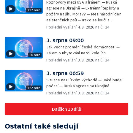
Rozhovory mezi USA a Íránem — Ruská
agrese na Ukrajině — Extrémní teploty a
122 min
požáry na jihu Moravy — Mezinárodní den
asistenčních psů — Irsko se loučí s
hudebníkem Glenem Hansardem
Poslední vysílání
4. 8. 2026
na ČT24
3. srpna 09:00
Jak vedra promění české domácnosti —
Zájem o ubytování na VŠ kolejích
60 min
Poslední vysílání
3. 8. 2026
na ČT24
3. srpna 06:59
Situace na Blízkém východě — Jaké bude
počasí — Ruská agrese na Ukrajině
122 min
Poslední vysílání
3. 8. 2026
na ČT24
Dalších 10 dílů
Ostatní také sledují