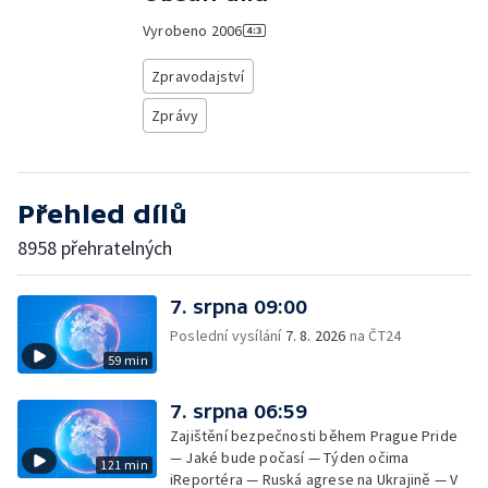
Vyrobeno
2006
Zpravodajství
Zprávy
Přehled dílů
8958 přehratelných
7. srpna 09:00
Poslední vysílání
7. 8. 2026
na ČT24
59 min
7. srpna 06:59
Zajištění bezpečnosti během Prague Pride
— Jaké bude počasí — Týden očima
121 min
iReportéra — Ruská agrese na Ukrajině — V