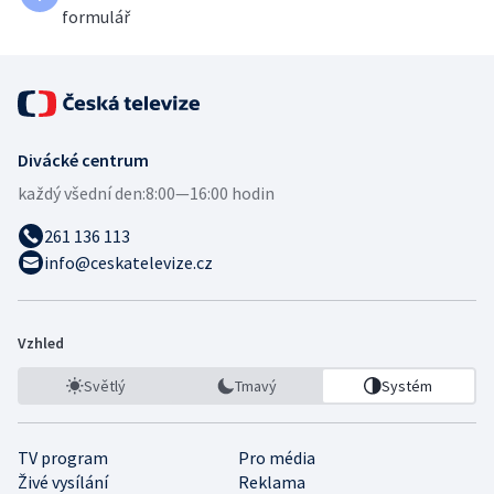
formulář
Divácké centrum
každý všední den:
8:00—16:00 hodin
261 136 113
info@ceskatelevize.cz
Vzhled
Světlý
Tmavý
Systém
TV program
Pro média
Živé vysílání
Reklama