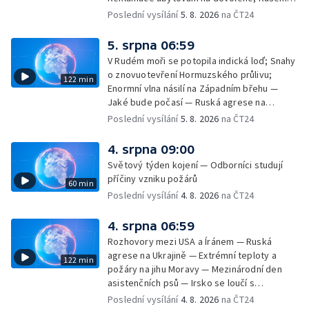
dovolené kvůli přírodním živlům; Práva
Poslední vysílání
5. 8. 2026
na ČT24
cestujících v letecké dopravě; Půjčení auta
na dovolené v zahraničí; Platby a výběry na
5. srpna 06:59
dovolené v zahraničí — Těžba léčivé rašeliny
V Rudém moři se potopila indická loď; Snahy
u Malé Morávky
o znovuotevření Hormuzského průlivu;
122 min
Enormní vlna násilí na Západním břehu —
Jaké bude počasí — Ruská agrese na
Ukrajině — Vliv veder na lidské orgány — Při
Poslední vysílání
5. 8. 2026
na ČT24
úderech v Kyjevské oblasti zahynulo 15 lidí
— Třem obcím na Brněnsku dočasně došla
4. srpna 09:00
pitná voda — SP v orientačním běhu v Česku
Světový týden kojení — Odborníci studují
— Horko a požáry sužují Evropu — Rybářský
příčiny vzniku požárů
60 min
příměstský tábor
Poslední vysílání
4. 8. 2026
na ČT24
4. srpna 06:59
Rozhovory mezi USA a Íránem — Ruská
agrese na Ukrajině — Extrémní teploty a
122 min
požáry na jihu Moravy — Mezinárodní den
asistenčních psů — Irsko se loučí s
hudebníkem Glenem Hansardem
Poslední vysílání
4. 8. 2026
na ČT24