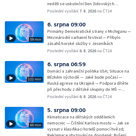
neděli se uskuteční Den židovských
památek — Vila Tugendhat slaví 25 let na
Poslední vysílání
7. 8. 2026
na ČT24
seznamu UNESCO — Mistrovství Evropy v
atletice 2026 — Výzkum: epidemie digitálních
6. srpna 09:00
závislostí je mýtus — Demolice vyhořelé
Primárky Demokratické strany v Michiganu —
výškové budovy ve Zlíně
Mezinárodní varhanní festival — Přibylo
59 min
zásahů horské služby v Jeseníkách
Poslední vysílání
6. 8. 2026
na ČT24
6. srpna 06:59
Domácí a zahraniční politika USA; Situace na
Blízkém východě — Jaké bude počasí —
122 min
Ruská agrese na Ukrajině — Podpora dítěte
při přechodu z dětské skupiny do MŠ —
Filmové premiéry týdne — Dvě deci tuše v
Poslední vysílání
6. 8. 2026
na ČT24
kinech — SeČTeno — Nedostatek léku na
rakovinu prsu
5. srpna 09:00
Klimatizace na dětských odděleních
nemocnic — Čištění Karlova mostu — Jak se
60 min
vyznat v klasifikaci hotelů pomocí hvězd;
Reklamace ubytování na dovolené; Rušení