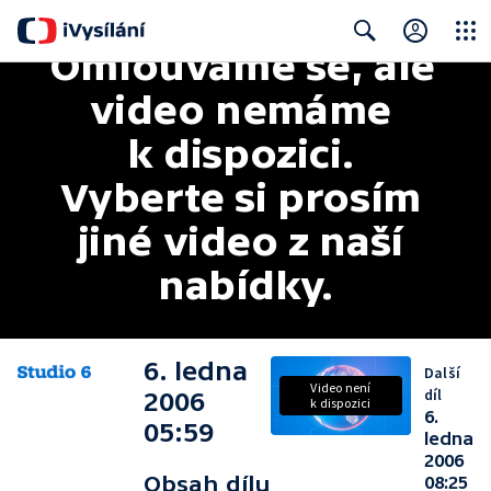
Omlouváme se, ale 
Close
Search
video nemáme 
k dispozici. 
Vyberte si prosím 
jiné video z naší 
nabídky.
6. ledna
Další
Video není
díl
2006
k dispozici
6.
05:59
ledna
2006
Obsah dílu
08:25