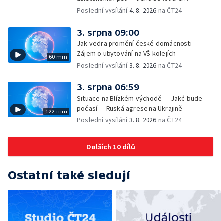
hudebníkem Glenem Hansardem
Poslední vysílání
4. 8. 2026
na ČT24
3. srpna 09:00
Jak vedra promění české domácnosti —
Zájem o ubytování na VŠ kolejích
60 min
Poslední vysílání
3. 8. 2026
na ČT24
3. srpna 06:59
Situace na Blízkém východě — Jaké bude
počasí — Ruská agrese na Ukrajině
122 min
Poslední vysílání
3. 8. 2026
na ČT24
Dalších 10 dílů
Ostatní také sledují