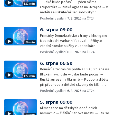
— Jaké bude počasí — Týden očima
122 min
iReportéra — Ruská agrese na Ukrajině — V
neděli se uskuteční Den židovských
památek — Vila Tugendhat slaví 25 let na
Poslední vysílání
7. 8. 2026
na ČT24
seznamu UNESCO — Mistrovství Evropy v
atletice 2026 — Výzkum: epidemie digitálních
6. srpna 09:00
závislostí je mýtus — Demolice vyhořelé
Primárky Demokratické strany v Michiganu —
výškové budovy ve Zlíně
Mezinárodní varhanní festival — Přibylo
59 min
zásahů horské služby v Jeseníkách
Poslední vysílání
6. 8. 2026
na ČT24
6. srpna 06:59
Domácí a zahraniční politika USA; Situace na
Blízkém východě — Jaké bude počasí —
122 min
Ruská agrese na Ukrajině — Podpora dítěte
při přechodu z dětské skupiny do MŠ —
Filmové premiéry týdne — Dvě deci tuše v
Poslední vysílání
6. 8. 2026
na ČT24
kinech — SeČTeno — Nedostatek léku na
rakovinu prsu
5. srpna 09:00
Klimatizace na dětských odděleních
nemocnic — Čištění Karlova mostu — Jak se
60 min