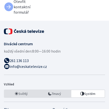
Otevřít
kontaktní
formulář
Divácké centrum
každý všední den:
8:00—16:00 hodin
261 136 113
info@ceskatelevize.cz
Vzhled
Světlý
Tmavý
Systém