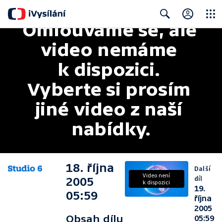
Omlouváme se, ale 
Close
Search
video nemáme 
k dispozici. 
Vyberte si prosím 
jiné video z naší 
nabídky.
18. října
Další
Video není
díl
2005
k dispozici
19.
05:59
října
2005
Obsah dílu
05:59