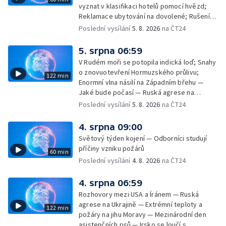
vyznat v klasifikaci hotelů pomocí hvězd;
Reklamace ubytování na dovolené; Rušení
dovolené kvůli přírodním živlům; Práva
Poslední vysílání
5. 8. 2026
na ČT24
cestujících v letecké dopravě; Půjčení auta
na dovolené v zahraničí; Platby a výběry na
5. srpna 06:59
dovolené v zahraničí — Těžba léčivé rašeliny
V Rudém moři se potopila indická loď; Snahy
u Malé Morávky
o znovuotevření Hormuzského průlivu;
122 min
Enormní vlna násilí na Západním břehu —
Jaké bude počasí — Ruská agrese na
Ukrajině — Vliv veder na lidské orgány — Při
Poslední vysílání
5. 8. 2026
na ČT24
úderech v Kyjevské oblasti zahynulo 15 lidí
— Třem obcím na Brněnsku dočasně došla
4. srpna 09:00
pitná voda — SP v orientačním běhu v Česku
Světový týden kojení — Odborníci studují
— Horko a požáry sužují Evropu — Rybářský
příčiny vzniku požárů
60 min
příměstský tábor
Poslední vysílání
4. 8. 2026
na ČT24
4. srpna 06:59
Rozhovory mezi USA a Íránem — Ruská
agrese na Ukrajině — Extrémní teploty a
122 min
požáry na jihu Moravy — Mezinárodní den
asistenčních psů — Irsko se loučí s