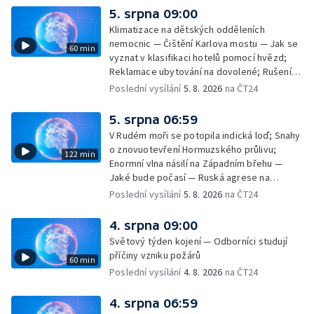
rakovinu prsu
5. srpna 09:00
Klimatizace na dětských odděleních
nemocnic — Čištění Karlova mostu — Jak se
60 min
vyznat v klasifikaci hotelů pomocí hvězd;
Reklamace ubytování na dovolené; Rušení
dovolené kvůli přírodním živlům; Práva
Poslední vysílání
5. 8. 2026
na ČT24
cestujících v letecké dopravě; Půjčení auta
na dovolené v zahraničí; Platby a výběry na
5. srpna 06:59
dovolené v zahraničí — Těžba léčivé rašeliny
V Rudém moři se potopila indická loď; Snahy
u Malé Morávky
o znovuotevření Hormuzského průlivu;
122 min
Enormní vlna násilí na Západním břehu —
Jaké bude počasí — Ruská agrese na
Ukrajině — Vliv veder na lidské orgány — Při
Poslední vysílání
5. 8. 2026
na ČT24
úderech v Kyjevské oblasti zahynulo 15 lidí
— Třem obcím na Brněnsku dočasně došla
4. srpna 09:00
pitná voda — SP v orientačním běhu v Česku
Světový týden kojení — Odborníci studují
— Horko a požáry sužují Evropu — Rybářský
příčiny vzniku požárů
60 min
příměstský tábor
Poslední vysílání
4. 8. 2026
na ČT24
4. srpna 06:59