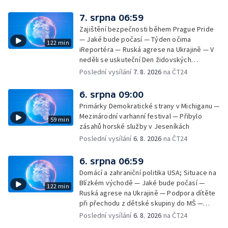
7. srpna 06:59
Zajištění bezpečnosti během Prague Pride
— Jaké bude počasí — Týden očima
122 min
iReportéra — Ruská agrese na Ukrajině — V
neděli se uskuteční Den židovských
památek — Vila Tugendhat slaví 25 let na
Poslední vysílání
7. 8. 2026
na ČT24
seznamu UNESCO — Mistrovství Evropy v
atletice 2026 — Výzkum: epidemie digitálních
6. srpna 09:00
závislostí je mýtus — Demolice vyhořelé
Primárky Demokratické strany v Michiganu —
výškové budovy ve Zlíně
Mezinárodní varhanní festival — Přibylo
59 min
zásahů horské služby v Jeseníkách
Poslední vysílání
6. 8. 2026
na ČT24
6. srpna 06:59
Domácí a zahraniční politika USA; Situace na
Blízkém východě — Jaké bude počasí —
122 min
Ruská agrese na Ukrajině — Podpora dítěte
při přechodu z dětské skupiny do MŠ —
Filmové premiéry týdne — Dvě deci tuše v
Poslední vysílání
6. 8. 2026
na ČT24
kinech — SeČTeno — Nedostatek léku na