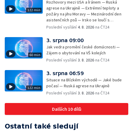
Rozhovory mezi USA a Íránem — Ruská
agrese na Ukrajině — Extrémní teploty a
122 min
požáry na jihu Moravy — Mezinárodní den
asistenčních psů — Irsko se loučí s
hudebníkem Glenem Hansardem
Poslední vysílání
4. 8. 2026
na ČT24
3. srpna 09:00
Jak vedra promění české domácnosti —
Zájem o ubytování na VŠ kolejích
60 min
Poslední vysílání
3. 8. 2026
na ČT24
3. srpna 06:59
Situace na Blízkém východě — Jaké bude
počasí — Ruská agrese na Ukrajině
122 min
Poslední vysílání
3. 8. 2026
na ČT24
Dalších 10 dílů
Ostatní také sledují