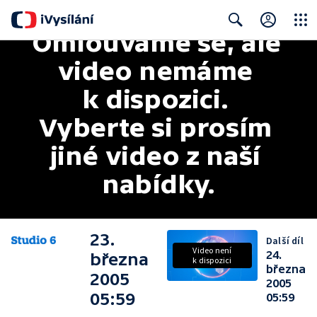
Omlouváme se, ale 
Close
Search
video nemáme 
k dispozici. 
Vyberte si prosím 
jiné video z naší 
nabídky.
23.
Další díl
Video není
24.
března
k dispozici
března
2005
2005
05:59
05:59