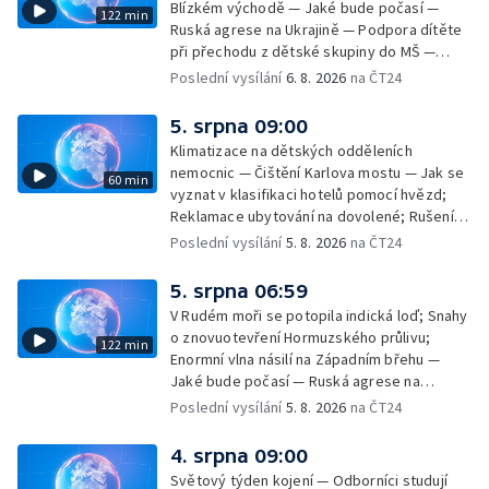
Blízkém východě — Jaké bude počasí —
122 min
Ruská agrese na Ukrajině — Podpora dítěte
při přechodu z dětské skupiny do MŠ —
Filmové premiéry týdne — Dvě deci tuše v
Poslední vysílání
6. 8. 2026
na ČT24
kinech — SeČTeno — Nedostatek léku na
rakovinu prsu
5. srpna 09:00
Klimatizace na dětských odděleních
nemocnic — Čištění Karlova mostu — Jak se
60 min
vyznat v klasifikaci hotelů pomocí hvězd;
Reklamace ubytování na dovolené; Rušení
dovolené kvůli přírodním živlům; Práva
Poslední vysílání
5. 8. 2026
na ČT24
cestujících v letecké dopravě; Půjčení auta
na dovolené v zahraničí; Platby a výběry na
5. srpna 06:59
dovolené v zahraničí — Těžba léčivé rašeliny
V Rudém moři se potopila indická loď; Snahy
u Malé Morávky
o znovuotevření Hormuzského průlivu;
122 min
Enormní vlna násilí na Západním břehu —
Jaké bude počasí — Ruská agrese na
Ukrajině — Vliv veder na lidské orgány — Při
Poslední vysílání
5. 8. 2026
na ČT24
úderech v Kyjevské oblasti zahynulo 15 lidí
— Třem obcím na Brněnsku dočasně došla
4. srpna 09:00
pitná voda — SP v orientačním běhu v Česku
Světový týden kojení — Odborníci studují