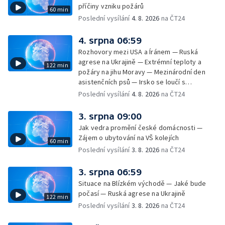
— Horko a požáry sužují Evropu — Rybářský
příčiny vzniku požárů
60 min
příměstský tábor
Poslední vysílání
4. 8. 2026
na ČT24
4. srpna 06:59
Rozhovory mezi USA a Íránem — Ruská
agrese na Ukrajině — Extrémní teploty a
122 min
požáry na jihu Moravy — Mezinárodní den
asistenčních psů — Irsko se loučí s
hudebníkem Glenem Hansardem
Poslední vysílání
4. 8. 2026
na ČT24
3. srpna 09:00
Jak vedra promění české domácnosti —
Zájem o ubytování na VŠ kolejích
60 min
Poslední vysílání
3. 8. 2026
na ČT24
3. srpna 06:59
Situace na Blízkém východě — Jaké bude
počasí — Ruská agrese na Ukrajině
122 min
Poslední vysílání
3. 8. 2026
na ČT24