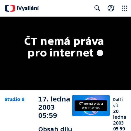
Close
Search
ČT nemá práva 
pro internet
17. ledna
Další
ČT nemá práva
díl
2003
pro internet
20.
05:59
ledna
2003
Obsah dílu
05:59