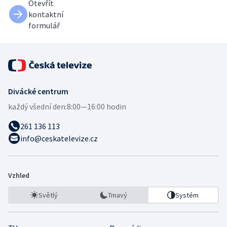
Otevřít
kontaktní
formulář
Divácké centrum
každý všední den:
8:00—16:00 hodin
261 136 113
info@ceskatelevize.cz
Vzhled
Světlý
Tmavý
Systém