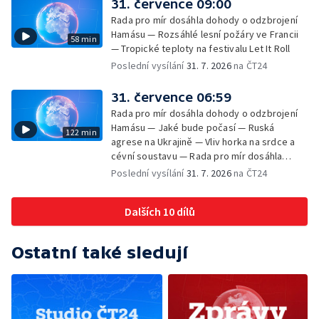
31. července 09:00
Rada pro mír dosáhla dohody o odzbrojení
Hamásu — Rozsáhlé lesní požáry ve Francii
58 min
— Tropické teploty na festivalu Let It Roll
Poslední vysílání
31. 7. 2026
na ČT24
31. července 06:59
Rada pro mír dosáhla dohody o odzbrojení
Hamásu — Jaké bude počasí — Ruská
122 min
agrese na Ukrajině — Vliv horka na srdce a
cévní soustavu — Rada pro mír dosáhla
dohody o odzbrojení Hamásu — Dokument
Poslední vysílání
31. 7. 2026
na ČT24
Veřejný prostor Františka Skály — V srpnu
začíná výplata superdávky — Tropické
Dalších 10 dílů
teploty zatěžují i volně žijící zvířata
Ostatní také sledují