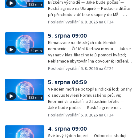
Blízkém východě — Jaké bude počasí —
122 min
Ruská agrese na Ukrajině — Podpora dítěte
při přechodu z dětské skupiny do MŠ —
Filmové premiéry týdne — Dvě deci tuše v
Poslední vysílání
6. 8. 2026
na ČT24
kinech — SeČTeno — Nedostatek léku na
rakovinu prsu
5. srpna 09:00
Klimatizace na dětských odděleních
nemocnic — Čištění Karlova mostu — Jak se
60 min
vyznat v klasifikaci hotelů pomocí hvězd;
Reklamace ubytování na dovolené; Rušení
dovolené kvůli přírodním živlům; Práva
Poslední vysílání
5. 8. 2026
na ČT24
cestujících v letecké dopravě; Půjčení auta
na dovolené v zahraničí; Platby a výběry na
5. srpna 06:59
dovolené v zahraničí — Těžba léčivé rašeliny
V Rudém moři se potopila indická loď; Snahy
u Malé Morávky
o znovuotevření Hormuzského průlivu;
122 min
Enormní vlna násilí na Západním břehu —
Jaké bude počasí — Ruská agrese na
Ukrajině — Vliv veder na lidské orgány — Při
Poslední vysílání
5. 8. 2026
na ČT24
úderech v Kyjevské oblasti zahynulo 15 lidí
— Třem obcím na Brněnsku dočasně došla
4. srpna 09:00
pitná voda — SP v orientačním běhu v Česku
Světový týden kojení — Odborníci studují