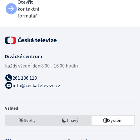
Otevřít
kontaktní
formulář
Divácké centrum
každý všední den:
8:00—16:00 hodin
261 136 113
info@ceskatelevize.cz
Vzhled
Světlý
Tmavý
Systém