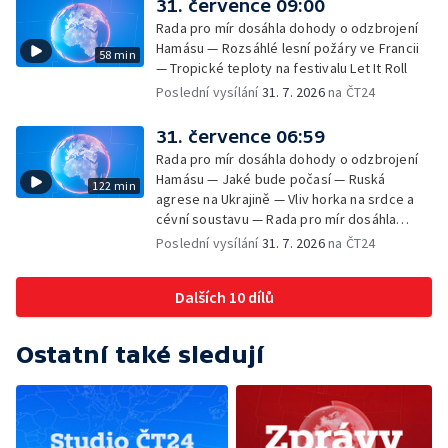
31. července 09:00
Rada pro mír dosáhla dohody o odzbrojení
Hamásu — Rozsáhlé lesní požáry ve Francii
58 min
— Tropické teploty na festivalu Let It Roll
Poslední vysílání
31. 7. 2026
na ČT24
31. července 06:59
Rada pro mír dosáhla dohody o odzbrojení
Hamásu — Jaké bude počasí — Ruská
122 min
agrese na Ukrajině — Vliv horka na srdce a
cévní soustavu — Rada pro mír dosáhla
dohody o odzbrojení Hamásu — Dokument
Poslední vysílání
31. 7. 2026
na ČT24
Veřejný prostor Františka Skály — V srpnu
začíná výplata superdávky — Tropické
Dalších 10 dílů
teploty zatěžují i volně žijící zvířata
Ostatní také sledují