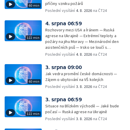
— Horko a požáry sužují Evropu — Rybářský
příčiny vzniku požárů
60 min
příměstský tábor
Poslední vysílání
4. 8. 2026
na ČT24
4. srpna 06:59
Rozhovory mezi USA a Íránem — Ruská
agrese na Ukrajině — Extrémní teploty a
122 min
požáry na jihu Moravy — Mezinárodní den
asistenčních psů — Irsko se loučí s
hudebníkem Glenem Hansardem
Poslední vysílání
4. 8. 2026
na ČT24
3. srpna 09:00
Jak vedra promění české domácnosti —
Zájem o ubytování na VŠ kolejích
60 min
Poslední vysílání
3. 8. 2026
na ČT24
3. srpna 06:59
Situace na Blízkém východě — Jaké bude
počasí — Ruská agrese na Ukrajině
122 min
Poslední vysílání
3. 8. 2026
na ČT24