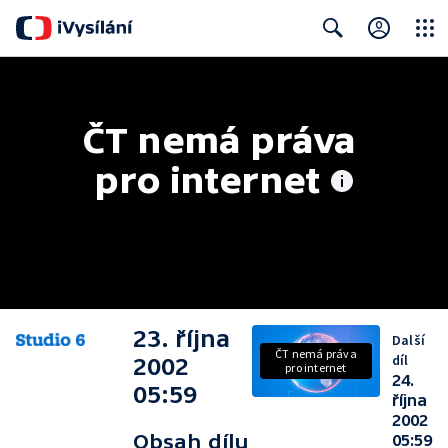
Close
Search
ČT nemá práva 
pro internet
23. října
Další
ČT nemá práva
díl
2002
pro internet
24.
05:59
října
2002
Obsah dílu
05:59