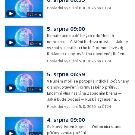
Poslední vysílání
6. 8. 2026
na ČT24
122 min
5. srpna 09:00
Klimatizace na dětských odděleních
nemocnic — Čištění Karlova mostu — Jak se
60 min
vyznat v klasifikaci hotelů pomocí hvězd;
Reklamace ubytování na dovolené; Rušení
dovolené kvůli přírodním živlům; Práva
Poslední vysílání
5. 8. 2026
na ČT24
cestujících v letecké dopravě; Půjčení auta
na dovolené v zahraničí; Platby a výběry na
5. srpna 06:59
dovolené v zahraničí — Těžba léčivé rašeliny
V Rudém moři se potopila indická loď; Snahy
u Malé Morávky
o znovuotevření Hormuzského průlivu;
122 min
Enormní vlna násilí na Západním břehu —
Jaké bude počasí — Ruská agrese na
Ukrajině — Vliv veder na lidské orgány — Při
Poslední vysílání
5. 8. 2026
na ČT24
úderech v Kyjevské oblasti zahynulo 15 lidí
— Třem obcím na Brněnsku dočasně došla
4. srpna 09:00
pitná voda — SP v orientačním běhu v Česku
Světový týden kojení — Odborníci studují
— Horko a požáry sužují Evropu — Rybářský
příčiny vzniku požárů
60 min