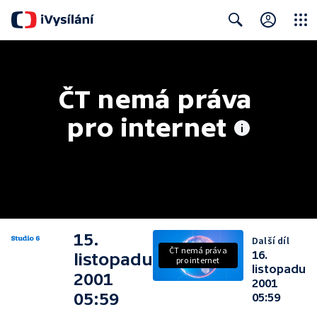
Close
Search
ČT nemá práva 
pro internet
15.
Další díl
ČT nemá práva
16.
listopadu
pro internet
listopadu
2001
2001
05:59
05:59