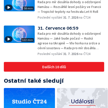
Rada pro mír dosáhla dohody o odzbrojení
Hamásu — Rozsáhlé lesní požáry ve Francii
58 min
— Tropické teploty na festivalu Let It Roll
Poslední vysílání
31. 7. 2026
na ČT24
31. července 06:59
Rada pro mír dosáhla dohody o odzbrojení
Hamásu — Jaké bude počasí — Ruská
122 min
agrese na Ukrajině — Vliv horka na srdce a
cévní soustavu — Rada pro mír dosáhla
dohody o odzbrojení Hamásu — Dokument
Poslední vysílání
31. 7. 2026
na ČT24
Veřejný prostor Františka Skály — V srpnu
začíná výplata superdávky — Tropické
Dalších 10 dílů
teploty zatěžují i volně žijící zvířata
Ostatní také sledují