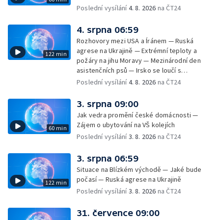
příměstský tábor
Poslední vysílání
4. 8. 2026
na ČT24
4. srpna 06:59
Rozhovory mezi USA a Íránem — Ruská
agrese na Ukrajině — Extrémní teploty a
122 min
požáry na jihu Moravy — Mezinárodní den
asistenčních psů — Irsko se loučí s
hudebníkem Glenem Hansardem
Poslední vysílání
4. 8. 2026
na ČT24
3. srpna 09:00
Jak vedra promění české domácnosti —
Zájem o ubytování na VŠ kolejích
60 min
Poslední vysílání
3. 8. 2026
na ČT24
3. srpna 06:59
Situace na Blízkém východě — Jaké bude
počasí — Ruská agrese na Ukrajině
122 min
Poslední vysílání
3. 8. 2026
na ČT24
31. července 09:00