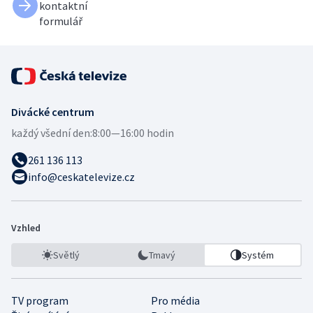
kontaktní
formulář
Divácké centrum
každý všední den:
8:00—16:00 hodin
261 136 113
info@ceskatelevize.cz
Vzhled
Světlý
Tmavý
Systém
TV program
Pro média