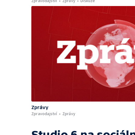
Zpravodajství
Zprávy
Diskuze
Zprávy
Zpravodajství
Zprávy
Studio 6
na sociáln