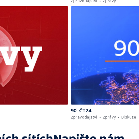
Zpravodajství
Zprávy
90’ ČT24
Zpravodajství
Zprávy
Diskuze
ích sítích
Napište nám