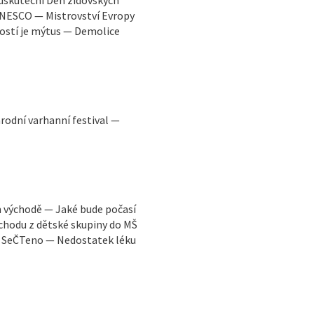
UNESCO — Mistrovství Evropy
lostí je mýtus — Demolice
odní varhanní festival —
m východě — Jaké bude počasí
chodu z dětské skupiny do MŠ
— SeČTeno — Nedostatek léku