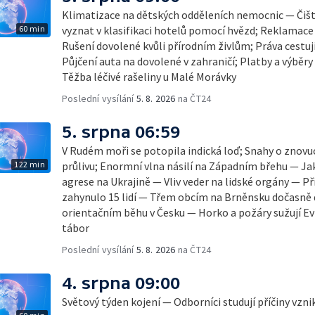
Klimatizace na dětských odděleních nemocnic — Čišt
60 min
vyznat v klasifikaci hotelů pomocí hvězd; Reklamace
Rušení dovolené kvůli přírodním živlům; Práva cestují
Půjčení auta na dovolené v zahraničí; Platby a výběry
Těžba léčivé rašeliny u Malé Morávky
Poslední vysílání
5. 8. 2026
na ČT24
5. srpna 06:59
V Rudém moři se potopila indická loď; Snahy o zno
122 min
průlivu; Enormní vlna násilí na Západním břehu — Ja
agrese na Ukrajině — Vliv veder na lidské orgány — Př
zahynulo 15 lidí — Třem obcím na Brněnsku dočasně 
orientačním běhu v Česku — Horko a požáry sužují E
tábor
Poslední vysílání
5. 8. 2026
na ČT24
4. srpna 09:00
Světový týden kojení — Odborníci studují příčiny vzn