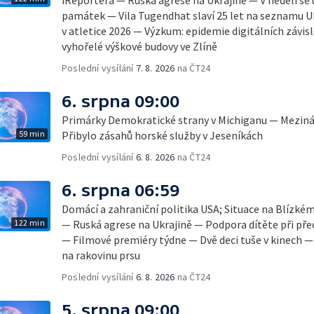
památek — Vila Tugendhat slaví 25 let na seznamu 
v atletice 2026 — Výzkum: epidemie digitálních závis
vyhořelé výškové budovy ve Zlíně
Poslední vysílání
7. 8. 2026
na ČT24
6. srpna 09:00
Primárky Demokratické strany v Michiganu — Mezinár
59 min
Přibylo zásahů horské služby v Jeseníkách
Poslední vysílání
6. 8. 2026
na ČT24
6. srpna 06:59
Domácí a zahraniční politika USA; Situace na Blízké
122 min
— Ruská agrese na Ukrajině — Podpora dítěte při pře
— Filmové premiéry týdne — Dvě deci tuše v kinech 
na rakovinu prsu
Poslední vysílání
6. 8. 2026
na ČT24
5. srpna 09:00