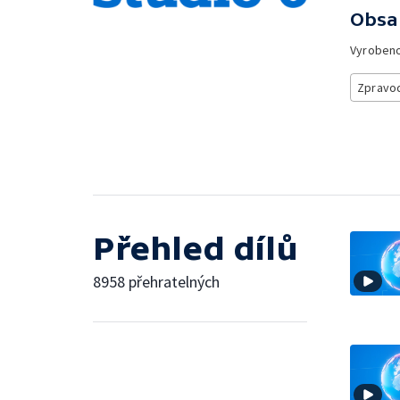
Obsa
Vyroben
Zpravod
Přehled dílů
8958 přehratelných