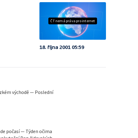
ČT nemá práva pro internet
18. října 2001 05:59
lízkém východě — Poslední
ude počasí — Týden očima
 uskuteční Den židovských