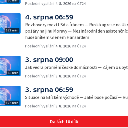
60 min
Poslední vysílání
4. 8. 2026
na ČT24
4. srpna 06:59
Rozhovory mezi USA a Íránem — Ruská agrese na Ukr
122 min
požáry na jihu Moravy — Mezinárodní den asistenčních
hudebníkem Glenem Hansardem
Poslední vysílání
4. 8. 2026
na ČT24
3. srpna 09:00
Jak vedra promění české domácnosti — Zájem o ubyto
60 min
Poslední vysílání
3. 8. 2026
na ČT24
3. srpna 06:59
Situace na Blízkém východě — Jaké bude počasí — Ru
122 min
Poslední vysílání
3. 8. 2026
na ČT24
Dalších 10 dílů