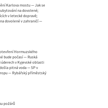
ění Karlova mostu — Jak se
 ubytování na dovolené;
cích v letecké dopravě;
 na dovolené v zahraničí —
vuotevření Hormuzského
ké bude počasí — Ruská
i úderech v Kyjevské oblasti
došla pitná voda — SP v
vropu — Rybářský příměstský
iku požárů