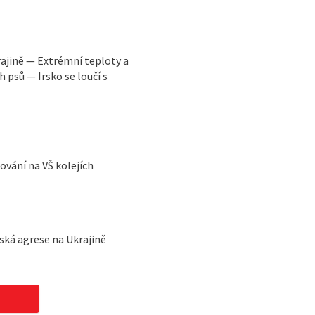
ajině — Extrémní teploty a
 psů — Irsko se loučí s
vání na VŠ kolejích
ská agrese na Ukrajině