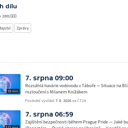
h dílu
o
2001
ajství
Zprávy
7. srpna 09:00
Rozsáhlá havárie vodovodu v Táboře — Situace na B
59 min
rozloučení s Milanem Knížákem
Poslední vysílání
7. 8. 2026
na ČT24
7. srpna 06:59
Zajištění bezpečnosti během Prague Pride — Jaké b
122 min
iReportéra — Ruská agrese na Ukrajině — V neděli se