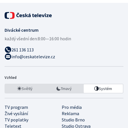
Divácké centrum
každý všední den:
8:00—16:00 hodin
261 136 113
info@ceskatelevize.cz
Vzhled
Světlý
Tmavý
Systém
TV program
Pro média
Živé vysílání
Reklama
TV poplatky
Studio Brno
Teletext
Studio Ostrava