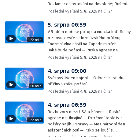
Reklamace ubytování na dovolené; Rušení
dovolené kvůli přírodním živlům; Práva
Poslední vysílání
5. 8. 2026
na ČT24
cestujících v letecké dopravě; Půjčení auta
na dovolené v zahraničí; Platby a výběry na
5. srpna 06:59
dovolené v zahraničí — Těžba léčivé rašeliny
V Rudém moři se potopila indická loď; Snahy
u Malé Morávky
o znovuotevření Hormuzského průlivu;
122 min
Enormní vlna násilí na Západním břehu —
Jaké bude počasí — Ruská agrese na
Ukrajině — Vliv veder na lidské orgány — Při
Poslední vysílání
5. 8. 2026
na ČT24
úderech v Kyjevské oblasti zahynulo 15 lidí
— Třem obcím na Brněnsku dočasně došla
4. srpna 09:00
pitná voda — SP v orientačním běhu v Česku
Světový týden kojení — Odborníci studují
— Horko a požáry sužují Evropu — Rybářský
příčiny vzniku požárů
60 min
příměstský tábor
Poslední vysílání
4. 8. 2026
na ČT24
4. srpna 06:59
Rozhovory mezi USA a Íránem — Ruská
agrese na Ukrajině — Extrémní teploty a
122 min
požáry na jihu Moravy — Mezinárodní den
asistenčních psů — Irsko se loučí s
hudebníkem Glenem Hansardem