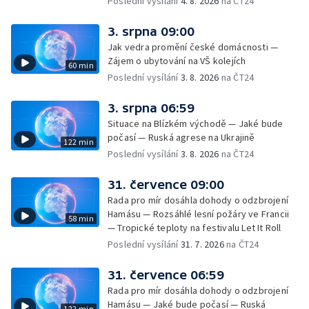
Poslední vysílání
4. 8. 2026
na ČT24
3. srpna 09:00
Jak vedra promění české domácnosti —
Zájem o ubytování na VŠ kolejích
60 min
Poslední vysílání
3. 8. 2026
na ČT24
3. srpna 06:59
Situace na Blízkém východě — Jaké bude
počasí — Ruská agrese na Ukrajině
122 min
Poslední vysílání
3. 8. 2026
na ČT24
31. července 09:00
Rada pro mír dosáhla dohody o odzbrojení
Hamásu — Rozsáhlé lesní požáry ve Francii
58 min
— Tropické teploty na festivalu Let It Roll
Poslední vysílání
31. 7. 2026
na ČT24
31. července 06:59
Rada pro mír dosáhla dohody o odzbrojení
Hamásu — Jaké bude počasí — Ruská
122 min