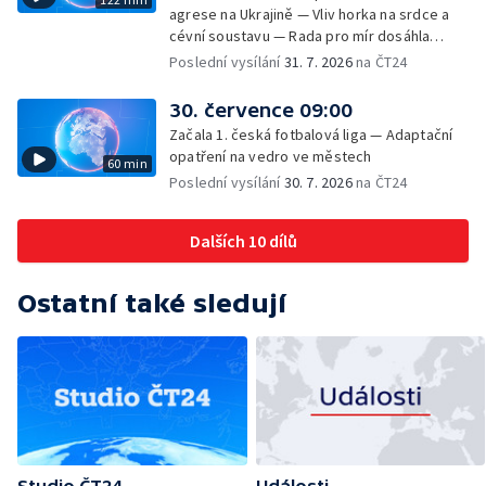
agrese na Ukrajině — Vliv horka na srdce a
cévní soustavu — Rada pro mír dosáhla
dohody o odzbrojení Hamásu — Dokument
Poslední vysílání
31. 7. 2026
na ČT24
Veřejný prostor Františka Skály — V srpnu
začíná výplata superdávky — Tropické
30. července 09:00
teploty zatěžují i volně žijící zvířata
Začala 1. česká fotbalová liga — Adaptační
opatření na vedro ve městech
60 min
Poslední vysílání
30. 7. 2026
na ČT24
Dalších 10 dílů
Ostatní také sledují