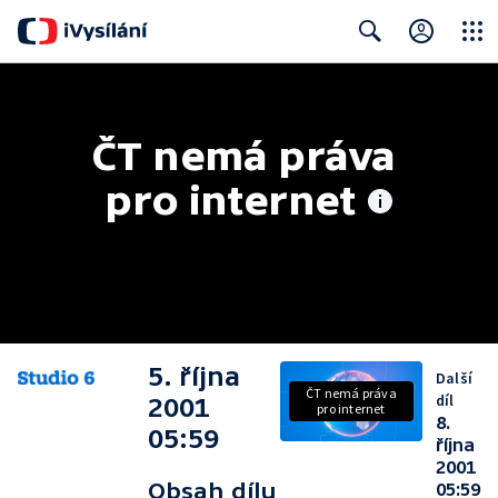
Close
Search
ČT nemá práva 
pro internet
5. října
Další
ČT nemá práva
díl
2001
pro internet
8.
05:59
října
2001
Obsah dílu
05:59