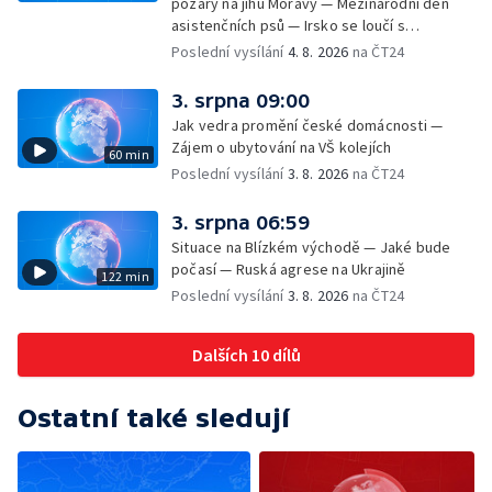
požáry na jihu Moravy — Mezinárodní den
asistenčních psů — Irsko se loučí s
hudebníkem Glenem Hansardem
Poslední vysílání
4. 8. 2026
na ČT24
3. srpna 09:00
Jak vedra promění české domácnosti —
Zájem o ubytování na VŠ kolejích
60 min
Poslední vysílání
3. 8. 2026
na ČT24
3. srpna 06:59
Situace na Blízkém východě — Jaké bude
počasí — Ruská agrese na Ukrajině
122 min
Poslední vysílání
3. 8. 2026
na ČT24
Dalších 10 dílů
Ostatní také sledují