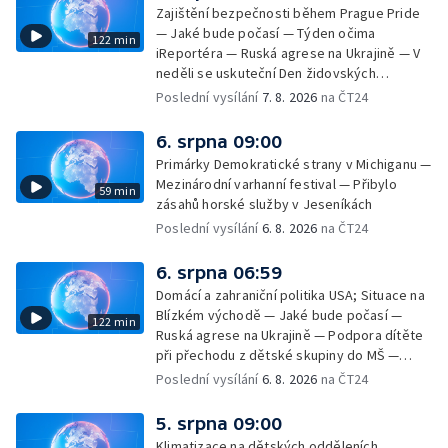
Zajištění bezpečnosti během Prague Pride
— Jaké bude počasí — Týden očima
122 min
iReportéra — Ruská agrese na Ukrajině — V
neděli se uskuteční Den židovských
památek — Vila Tugendhat slaví 25 let na
Poslední vysílání
7. 8. 2026
na ČT24
seznamu UNESCO — Mistrovství Evropy v
atletice 2026 — Výzkum: epidemie digitálních
6. srpna 09:00
závislostí je mýtus — Demolice vyhořelé
Primárky Demokratické strany v Michiganu —
výškové budovy ve Zlíně
Mezinárodní varhanní festival — Přibylo
59 min
zásahů horské služby v Jeseníkách
Poslední vysílání
6. 8. 2026
na ČT24
6. srpna 06:59
Domácí a zahraniční politika USA; Situace na
Blízkém východě — Jaké bude počasí —
122 min
Ruská agrese na Ukrajině — Podpora dítěte
při přechodu z dětské skupiny do MŠ —
Filmové premiéry týdne — Dvě deci tuše v
Poslední vysílání
6. 8. 2026
na ČT24
kinech — SeČTeno — Nedostatek léku na
rakovinu prsu
5. srpna 09:00
Klimatizace na dětských odděleních