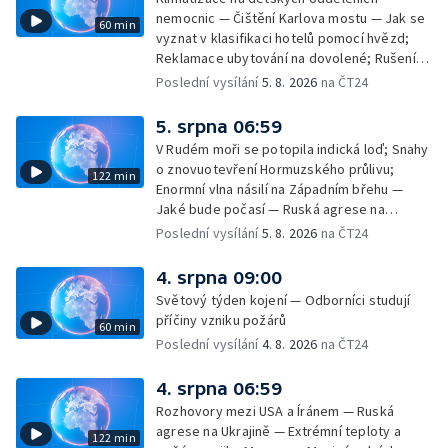
nemocnic — Čištění Karlova mostu — Jak se
60 min
vyznat v klasifikaci hotelů pomocí hvězd;
Reklamace ubytování na dovolené; Rušení
dovolené kvůli přírodním živlům; Práva
Poslední vysílání
5. 8. 2026
na ČT24
cestujících v letecké dopravě; Půjčení auta
na dovolené v zahraničí; Platby a výběry na
5. srpna 06:59
dovolené v zahraničí — Těžba léčivé rašeliny
V Rudém moři se potopila indická loď; Snahy
u Malé Morávky
o znovuotevření Hormuzského průlivu;
122 min
Enormní vlna násilí na Západním břehu —
Jaké bude počasí — Ruská agrese na
Ukrajině — Vliv veder na lidské orgány — Při
Poslední vysílání
5. 8. 2026
na ČT24
úderech v Kyjevské oblasti zahynulo 15 lidí
— Třem obcím na Brněnsku dočasně došla
4. srpna 09:00
pitná voda — SP v orientačním běhu v Česku
Světový týden kojení — Odborníci studují
— Horko a požáry sužují Evropu — Rybářský
příčiny vzniku požárů
60 min
příměstský tábor
Poslední vysílání
4. 8. 2026
na ČT24
4. srpna 06:59
Rozhovory mezi USA a Íránem — Ruská
agrese na Ukrajině — Extrémní teploty a
122 min