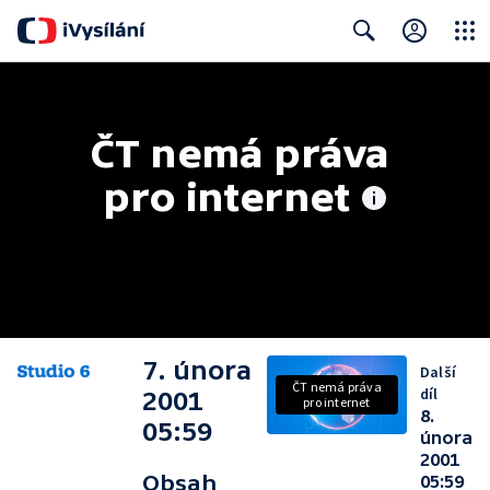
Close
Search
ČT nemá práva 
pro internet
7. února
Další
ČT nemá práva
díl
2001
pro internet
8.
05:59
února
2001
Obsah
05:59