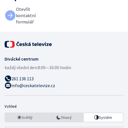
Otevřít
kontaktní
formulář
Divácké centrum
každý všední den:
8:00—16:00 hodin
261 136 113
info@ceskatelevize.cz
Vzhled
Světlý
Tmavý
Systém