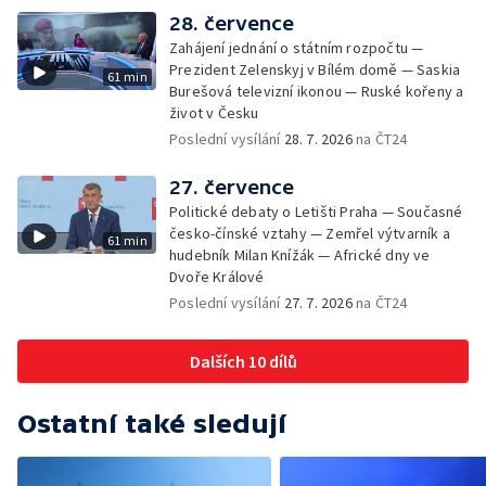
28. července
Zahájení jednání o státním rozpočtu —
Prezident Zelenskyj v Bílém domě — Saskia
61 min
Burešová televizní ikonou — Ruské kořeny a
život v Česku
Poslední vysílání
28. 7. 2026
na ČT24
27. července
Politické debaty o Letišti Praha — Současné
česko-čínské vztahy — Zemřel výtvarník a
61 min
hudebník Milan Knížák — Africké dny ve
Dvoře Králové
Poslední vysílání
27. 7. 2026
na ČT24
Dalších 10 dílů
Ostatní také sledují