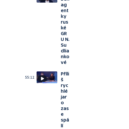
ag
ent
ky
rus
ké
GR
U N.
Su
dlia
nko
vé
Příli
55:12
š
ryc
hlé
jar
o
zas
e
spá
lí