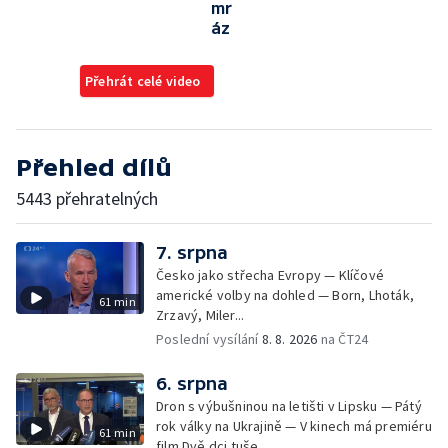
mr
áz
Přehrát celé video
Přehled dílů
5443 přehratelných
7. srpna
Česko jako střecha Evropy — Klíčové
americké volby na dohled — Born, Lhoták,
61 min
Zrzavý, Miler...
Poslední vysílání
8. 8. 2026
na ČT24
6. srpna
Dron s výbušninou na letišti v Lipsku — Pátý
rok války na Ukrajině — V kinech má premiéru
61 min
film Dvě dci tuše