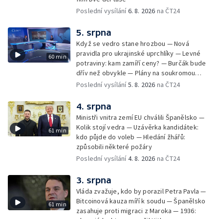
Poslední vysílání
6. 8. 2026
na ČT24
5. srpna
Když se vedro stane hrozbou — Nová
pravidla pro ukrajinské uprchlíky — Levné
60 min
potraviny: kam zamíří ceny? — Burčák bude
dřív než obvykle — Plány na soukromou
orbitální stanici
Poslední vysílání
5. 8. 2026
na ČT24
4. srpna
Ministři vnitra zemí EU chválili Španělsko —
Kolik stojí vedra — Uzávěrka kandidátek:
61 min
kdo půjde do voleb — Hledání žhářů:
způsobili některé požáry
Poslední vysílání
4. 8. 2026
na ČT24
3. srpna
Vláda zvažuje, kdo by porazil Petra Pavla —
Bitcoinová kauza míří k soudu — Španělsko
61 min
zasahuje proti migraci z Maroka — 1936: