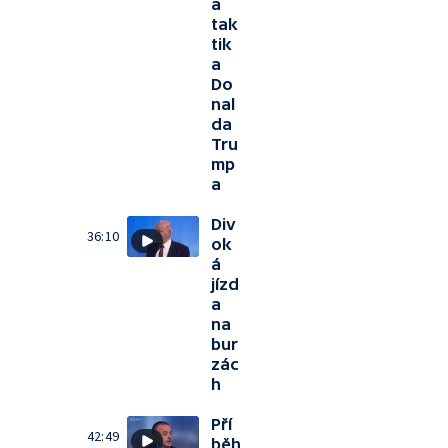
a
tak
tik
a
Do
nal
da
Tru
mp
a
Div
36:10
ok
á
jízd
a
na
bur
zác
h
Pří
42:49
běh