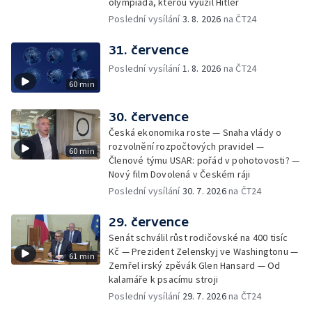
olympiáda, kterou využil Hitler
Poslední vysílání
3. 8. 2026
na ČT24
31. července
Poslední vysílání
1. 8. 2026
na ČT24
60 min
30. července
Česká ekonomika roste — Snaha vlády o
rozvolnění rozpočtových pravidel —
60 min
Členové týmu USAR: pořád v pohotovosti? —
Nový film Dovolená v Českém ráji
Poslední vysílání
30. 7. 2026
na ČT24
29. července
Senát schválil růst rodičovské na 400 tisíc
Kč — Prezident Zelenskyj ve Washingtonu —
61 min
Zemřel irský zpěvák Glen Hansard — Od
kalamáře k psacímu stroji
Poslední vysílání
29. 7. 2026
na ČT24