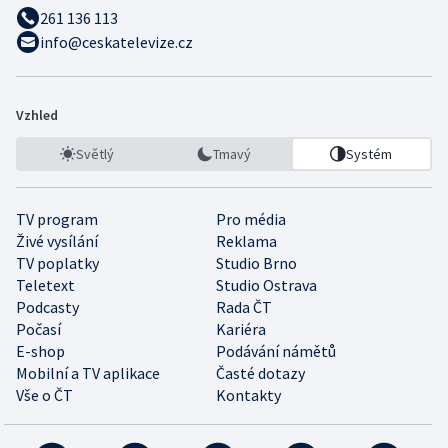
261 136 113
info@ceskatelevize.cz
Vzhled
Světlý
Tmavý
Systém
TV program
Pro média
Živé vysílání
Reklama
TV poplatky
Studio Brno
Teletext
Studio Ostrava
Podcasty
Rada ČT
Počasí
Kariéra
E-shop
Podávání námětů
Mobilní a TV aplikace
Časté dotazy
Vše o ČT
Kontakty