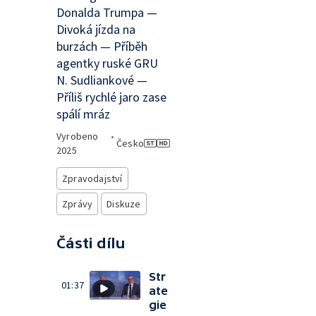
Donalda Trumpa —
Divoká jízda na
burzách — Příběh
agentky ruské GRU
N. Sudliankové —
Příliš rychlé jaro zase
spálí mráz
Vyrobeno
•
Česko
2025
Zpravodajství
Zprávy
Diskuze
Části dílu
Str
01:37
ate
gie