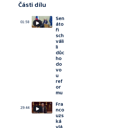
Části dílu
Sen
01:58
áto
ři
sch
váli
li
důc
ho
do
vo
u
ref
or
mu
Fra
29:44
nco
uzs
ká
vlá