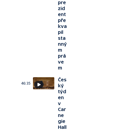
pre
zid
ent
pře
kva
pil
sta
nný
m
prá
ve
m
Čes
46:35
ký
týd
en
v
Car
ne
gie
Hall