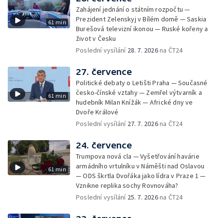
Zahájení jednání o státním rozpočtu —
Prezident Zelenskyj v Bílém domě — Saskia
61 min
Burešová televizní ikonou — Ruské kořeny a
život v Česku
Poslední vysílání
28. 7. 2026
na ČT24
27. července
Politické debaty o Letišti Praha — Současné
česko-čínské vztahy — Zemřel výtvarník a
61 min
hudebník Milan Knížák — Africké dny ve
Dvoře Králové
Poslední vysílání
27. 7. 2026
na ČT24
24. července
Trumpova nová cla — Vyšetřování havárie
armádního vrtulníku v Náměšti nad Oslavou
61 min
— ODS škrtla Dvořáka jako lídra v Praze 1 —
Vznikne replika sochy Rovnováha?
Poslední vysílání
25. 7. 2026
na ČT24