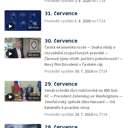
Poslední vysílání
3. 8. 2026
na ČT24
31. července
Poslední vysílání
1. 8. 2026
na ČT24
60 min
30. července
Česká ekonomika roste — Snaha vlády o
rozvolnění rozpočtových pravidel —
60 min
Členové týmu USAR: pořád v pohotovosti? —
Nový film Dovolená v Českém ráji
Poslední vysílání
30. 7. 2026
na ČT24
29. července
Senát schválil růst rodičovské na 400 tisíc
Kč — Prezident Zelenskyj ve Washingtonu —
61 min
Zemřel irský zpěvák Glen Hansard — Od
kalamáře k psacímu stroji
Poslední vysílání
29. 7. 2026
na ČT24
28. července