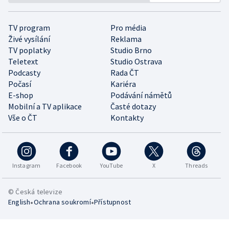
TV program
Pro média
Živé vysílání
Reklama
TV poplatky
Studio Brno
Teletext
Studio Ostrava
Podcasty
Rada ČT
Počasí
Kariéra
E-shop
Podávání námětů
Mobilní a TV aplikace
Časté dotazy
Vše o ČT
Kontakty
Instagram
Facebook
YouTube
X
Threads
© Česká televize
•
•
English
Ochrana soukromí
Přístupnost