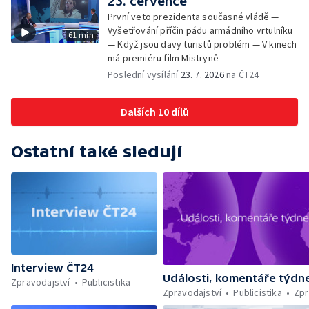
23. července
První veto prezidenta současné vládě —
Vyšetřování příčin pádu armádního vrtulníku
61 min
— Když jsou davy turistů problém — V kinech
má premiéru film Mistryně
Poslední vysílání
23. 7. 2026
na ČT24
Dalších 10 dílů
Ostatní také sledují
Interview ČT24
Události, komentáře týdn
Zpravodajství
Publicistika
Zpravodajství
Publicistika
Zpr