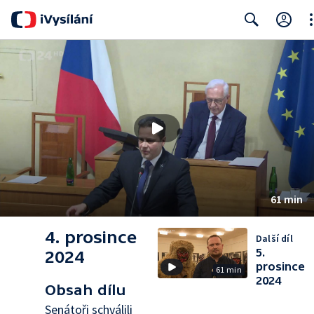
Cl
Search
61 min
4. prosince
Další díl
5.
2024
prosince
61 min
2024
Obsah dílu
Senátoři schválili