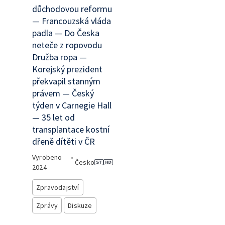
důchodovou reformu
— Francouzská vláda
padla — Do Česka
neteče z ropovodu
Družba ropa —
Korejský prezident
překvapil stanným
právem — Český
týden v Carnegie Hall
— 35 let od
transplantace kostní
dřeně dítěti v ČR
Vyrobeno
•
Česko
2024
Zpravodajství
Zprávy
Diskuze