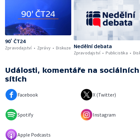
90’ ČT24
Nedělní debata
Zpravodajství
Zprávy
Diskuze
Zpravodajství
Publicistika
Dis
Události, komentáře
na sociálních
sítích
Facebook
X (Twitter)
Spotify
Instagram
Apple Podcasts