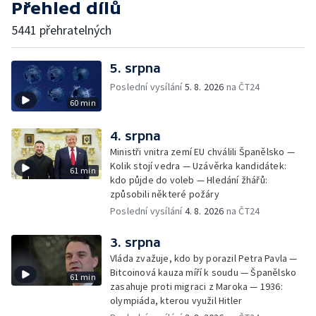
Přehled dílů
5441 přehratelných
5. srpna
Poslední vysílání
5. 8. 2026
na ČT24
60 min
4. srpna
Ministři vnitra zemí EU chválili Španělsko —
Kolik stojí vedra — Uzávěrka kandidátek:
61 min
kdo půjde do voleb — Hledání žhářů:
způsobili některé požáry
Poslední vysílání
4. 8. 2026
na ČT24
3. srpna
Vláda zvažuje, kdo by porazil Petra Pavla —
Bitcoinová kauza míří k soudu — Španělsko
61 min
zasahuje proti migraci z Maroka — 1936:
olympiáda, kterou využil Hitler