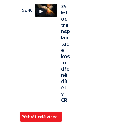
35
52:46
let
od
tra
nsp
lan
tac
e
kos
tní
dře
ně
dít
ěti
v
ČR
Přehrát celé video