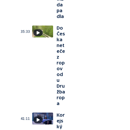
da
pa
dla
Do
35:33
Čes
ka
net
eče
z
rop
ov
od
u
Dru
žba
rop
a
Kor
41:11
ejs
ký